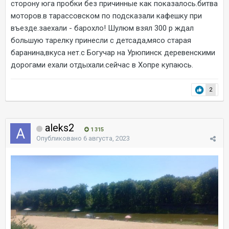
сторону юга пробки без причинные как показалось.битва
моторов.в тарассовском по подсказали кафешку при
въезде.заехали - барохло! Шулюм взял 300 р ждал
большую тарелку принесли с детсада,мясо старая
баранина,вкуса нет.с Богучар на Урюпинск деревенскими
дорогами ехали отдыхали.сейчас в Хопре купаюсь.
2
aleks2
1 315
Опубликовано
6 августа, 2023