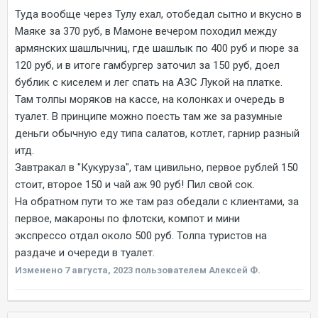
Туда вообще через Тулу ехал, отобедал сытно и вкусно в
Маяке за 370 руб, в Мамоне вечером походил между
армянских шашлычниц, где шашлык по 400 руб и пюре за
120 руб, и в итоге гамбургер заточил за 150 руб, доел
бублик с киселем и лег спать на АЗС Лукой на платке.
Там толпы моряков на кассе, на колонках и очередь в
туалет. В принципе можно поесть там же за разумные
деньги обычную еду типа салатов, котлет, гарнир разный
итд.
Завтракал в "Кукуруза", там цивильно, первое рублей 150
стоит, второе 150 и чай аж 90 руб! Пил свой сок.
На обратном пути то же там раз обедали с клиентами, за
первое, макароны по флотски, компот и мини
экспрессо отдал около 500 руб. Толпа туристов на
раздаче и очереди в туалет.
Изменено
7 августа, 2023
пользователем Алексей Ф.