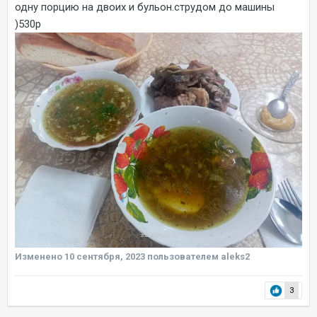
одну порцию на двоих и бульон.струдом до машины
)530р
Изменено
10 сентября, 2023
пользователем aleks2
3