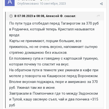
Опубликовано
10 сентября, 2023
В 07.08.2023 в 08:08, Алексей Ф. сказал:
По пути туда отобедал перед Таганрогом за 370 руб
в Родничке, который теперь Кристалл называется
вроде.
Карты не принимают, порции большие, все
прижилось, но не очень вкусно, напоминает сытную
стряпню домашнюю без изысков.
Ел половинку супа и говядину с картошкой тушеную,
которая почему то сластит на вкус.
На обратном пути в темноте уже ужинали в кафе при
мотеле у поворота на Каширское перед Воронежом.
Вполне вкусная поджарка, пюре и американо за 370
руб. Ужинал там же в июне.
Завтракали в Помпончике где то между Задонском
и Тулой, кашу овсяную съел, чай и два пончика =315
руб