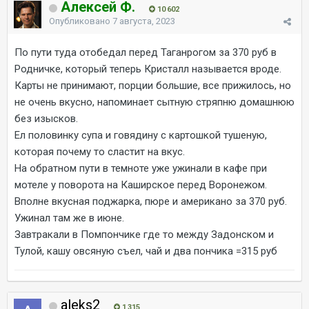
Алексей Ф.
10 602
Опубликовано
7 августа, 2023
По пути туда отобедал перед Таганрогом за 370 руб в
Родничке, который теперь Кристалл называется вроде.
Карты не принимают, порции большие, все прижилось, но
не очень вкусно, напоминает сытную стряпню домашнюю
без изысков.
Ел половинку супа и говядину с картошкой тушеную,
которая почему то сластит на вкус.
На обратном пути в темноте уже ужинали в кафе при
мотеле у поворота на Каширское перед Воронежом.
Вполне вкусная поджарка, пюре и американо за 370 руб.
Ужинал там же в июне.
Завтракали в Помпончике где то между Задонском и
Тулой, кашу овсяную съел, чай и два пончика =315 руб
aleks2
1 315