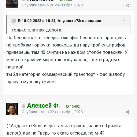
Опубликовано
20 сентября, 2023
В 18.09.2023 в 18:24, Андрюха73rus сказал:
только платная дорога
По бесплатке ты теперь тоже фиг бесплатно проедешь -
по пробкам горючки пожжошь да пару тройку штрафов
привезёшь, там 40 считай на каждом столбе повесили. У
меня по крайней мере так получалось, гдето рядом с
платкой.
ты 2я категория коммерческий транспорт - фас жалобу
сразу в мусорку скинет
Алексей Ф.
10 602
Опубликовано
22 сентября, 2023
@Андрюха73rus
вчера там завтракал, завис в Грязи а
депо((( как на Тверь то ехать отсюда, по м-4?