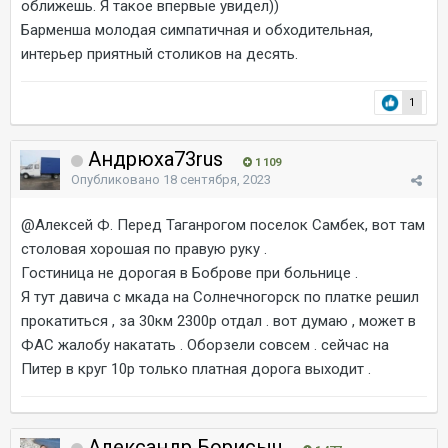
оближешь. Я такое впервые увидел))
Барменша молодая симпатичная и обходительная,
интерьер приятный столиков на десять.
1
Андрюха73rus
1 109
Опубликовано
18 сентября, 2023
@Алексей Ф.
Перед Таганрогом поселок Самбек, вот там
столовая хорошая по правую руку .
Гостиница не дорогая в Боброве при больнице .
Я тут давича с мкада на Солнечногорск по платке решил
прокатиться , за 30км 2300р отдал . вот думаю , может в
ФАС жалобу накатать . Оборзели совсем . сейчас на
Питер в круг 10р только платная дорога выходит .
Александр Борисыч