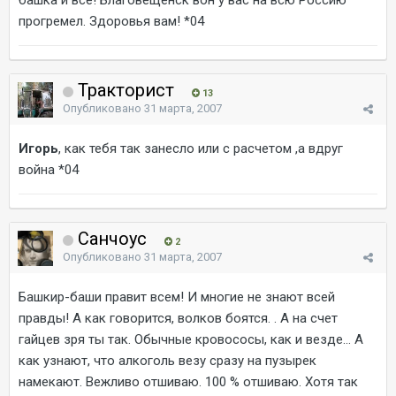
башка и всё! Благовещенск вон у вас на всю Россию
прогремел. Здоровья вам! *04
Тракторист
13
Опубликовано
31 марта, 2007
Игорь
, как тебя так занесло или с расчетом ,а вдруг
война *04
Санчоус
2
Опубликовано
31 марта, 2007
Башкир-баши правит всем! И многие не знают всей
правды! А как говорится, волков боятся. . А на счет
гайцев зря ты так. Обычные кровососы, как и везде... А
как узнают, что алкоголь везу сразу на пузырек
намекают. Вежливо отшиваю. 100 % отшиваю. Хотя так