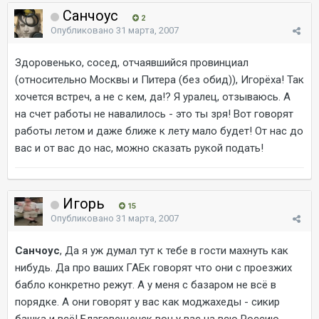
Санчоус
2
Опубликовано
31 марта, 2007
Здоровенько, сосед, отчаявшийся провинциал
(относительно Москвы и Питера (без обид)), Игорёха! Так
хочется встреч, а не с кем, да!? Я уралец, отзываюсь. А
на счет работы не навалилось - это ты зря! Вот говорят
работы летом и даже ближе к лету мало будет! От нас до
вас и от вас до нас, можно сказать рукой подать!
Игорь
15
Опубликовано
31 марта, 2007
Санчоус
, Да я уж думал тут к тебе в гости махнуть как
нибудь. Да про ваших ГАЕк говорят что они с проезжих
бабло конкретно режут. А у меня с базаром не всё в
порядке. А они говорят у вас как моджахеды - сикир