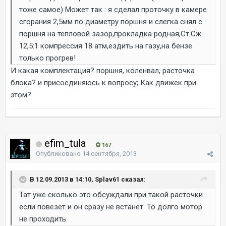
тоже самое) Может так : я сделал проточку в камере
сгорания 2,5мм по диаметру поршня и слегка снял с
поршня на тепловой зазор,прокладка родная,Ст.Сж.
12,5:1 компрессия 18 атм,ездить на газу,на бензе
только прогрев!
И какая комплектация? поршня, коленвал, расточка
блока? и присоединяюсь к вопросу; Как движек при
этом?
efim_tula
167
Опубликовано
14 сентября, 2013
В 12.09.2013 в 14:10, Splav61 сказал:
Тат уже сколько это обсуждали при такой расточки
если повезет и он сразу не встанет. То долго мотор
не проходить.