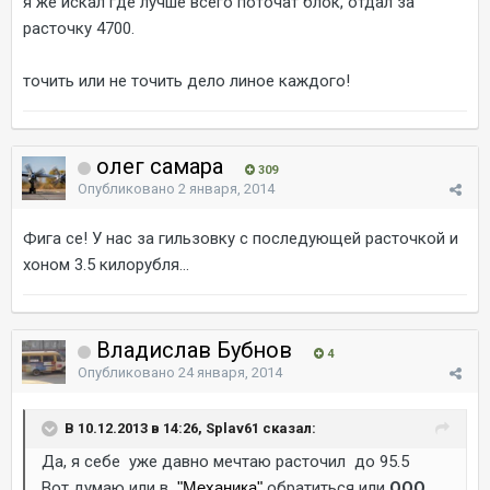
я же искал где лучше всего поточат блок, отдал за
расточку 4700.
точить или не точить дело линое каждого!
олег самара
309
Опубликовано
2 января, 2014
Фига се! У нас за гильзовку с последующей расточкой и
хоном 3.5 килорубля...
Владислав Бубнов
4
Опубликовано
24 января, 2014
В 10.12.2013 в 14:26, Splav61 сказал:
Да, я себе уже давно мечтаю расточил до 95.5
Вот думаю или в
"Механика"
обратиться или
ООО