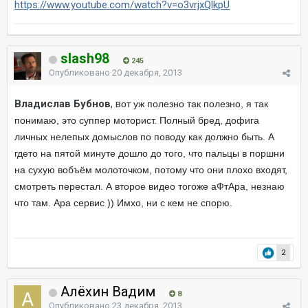
https://www.youtube.com/watch?v=o3vrjxQlkpU
slash98
245
Опубликовано
20 декабря, 2013
Владислав Бубнов
, в
от уж полезно так полезно, я так
понимаю, это суппер моторист. Полный бред, дофига
личных нелепых домыслов по поводу как должно быть. А
гдето на пятой минуте дошло до того, что пальцы в поршни
на сухую вобъём молоточком, потому что они плохо входят,
смотреть перестал. А второе видео тогоже аФтАра, незнаю
что там. Ара сервис )) Имхо, ни с кем не спорю.
2
Алёхин Вадим
8
Опубликовано
23 декабря, 2013