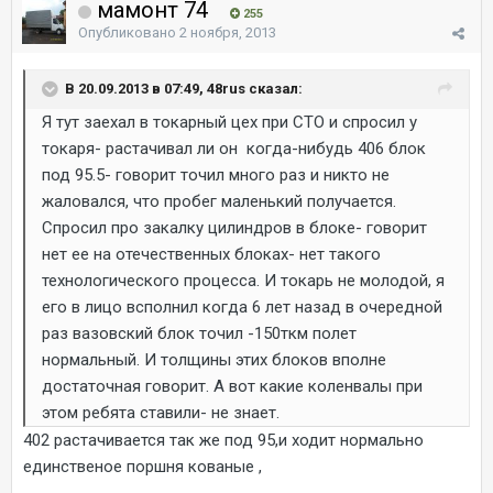
мамонт 74
255
Опубликовано
2 ноября, 2013
В 20.09.2013 в 07:49, 48rus сказал:
Я тут заехал в токарный цех при СТО и спросил у
токаря- растачивал ли он когда-нибудь 406 блок
под 95.5- говорит точил много раз и никто не
жаловался, что пробег маленький получается.
Спросил про закалку цилиндров в блоке- говорит
нет ее на отечественных блоках- нет такого
технологического процесса. И токарь не молодой, я
его в лицо всполнил когда 6 лет назад в очередной
раз вазовский блок точил -150ткм полет
нормальный. И толщины этих блоков вполне
достаточная говорит. А вот какие коленвалы при
этом ребята ставили- не знает.
402 растачивается так же под 95,и ходит нормально
единственое поршня кованые ,