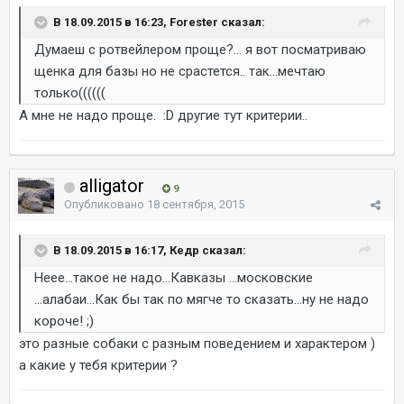
В 18.09.2015 в 16:23, Forester сказал:
Думаеш с ротвейлером проще?... я вот посматриваю
щенка для базы но не срастется.. так...мечтаю
только((((((
А мне не надо проще. :D другие тут критерии..
alligator
9
Опубликовано
18 сентября, 2015
В 18.09.2015 в 16:17, Кедр сказал:
Неее...такое не надо...Кавказы ...московские
...алабаи...Как бы так по мягче то сказать...ну не надо
короче! ;)
это разные собаки с разным поведением и характером )
а какие у тебя критерии ?