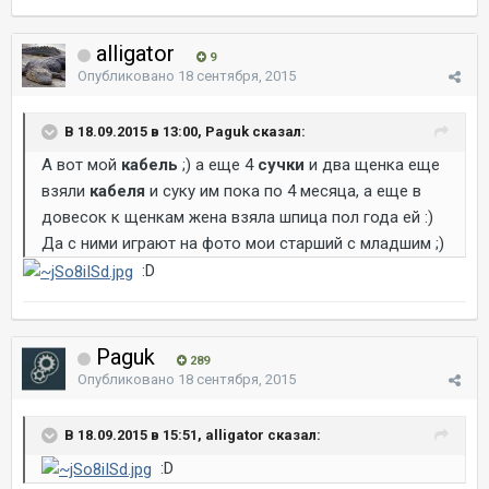
alligator
9
Опубликовано
18 сентября, 2015
В 18.09.2015 в 13:00, Paguk сказал:
А вот мой
кабель
;) а еще 4
сучки
и два щенка еще
взяли
кабеля
и суку им пока по 4 месяца, а еще в
довесок к щенкам жена взяла шпица пол года ей :)
Да с ними играют на фото мои старший с младшим ;)
:D
Paguk
289
Опубликовано
18 сентября, 2015
В 18.09.2015 в 15:51, alligator сказал:
:D