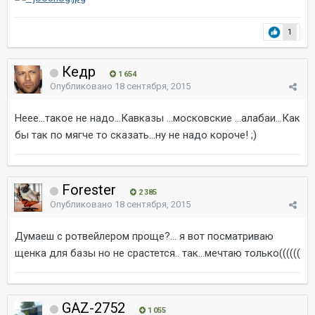
1
Кедр
1 654
Опубликовано
18 сентября, 2015
Неее...такое не надо...Кавказы ...московские ...алабаи...Как
бы так по мягче то сказать...ну не надо короче! ;)
Forester
2 385
Опубликовано
18 сентября, 2015
Думаеш с ротвейлером проще?... я вот посматриваю
щенка для базы но не срастется.. так...мечтаю только((((((
GAZ-2752
1 055