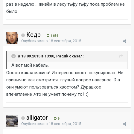
раз в неделю , живём в лесу тьфу тьфу пока проблем не
было
Кедр
1 654
Опубликовано
18 сентября, 2015
В 18.09.2015 в 13:00, Paguk сказал:
А вот мой кабель.
Ооооо какая махина! Интересно хвост некупирован...Не
привычно как смотрится...глупый вопрос наверное :D а
они умеют пользоваться хвостом? Дурацкое
впечатление .что не умеет почему то! ;)
alligator
9
Опубликовано
18 сентября, 2015