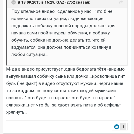
В 18.09.2015 в 16:29, GAZ-2752 сказал:
Поучительное видео...сделанное у нас ...что б не
возникало таких ситуаций, люди желающие
содержать собачку опасной породы должны для
начала сами пройти курсы обучения, и собачку
обучить, собака не должна делать то, что ей
вздумается, она должна подчиняться хозяину в
любой ситуации...
М-да в видео присутствует ,одна бедолага тётя -видимо
выгуливавшая собачку сына или дочки ...кровопийца пит
буль ( не факт) в видео отсутстуют мужики...черти какие
то за кадром...не получается таких людей мужиками
назвать..." это будет в тырнете, это будет в тырнете"
слизняки...нет что бы за хвост взять пита и об асфальт
хряпнуть...
1