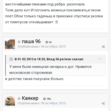
жесточайшими пинками под рёбра разогнала.
Толи дело кот.И погонять можно,и покомякать,и песни
поёт.Обои только гадёныш в прихожке спустил,и уколки
от плинтусов отковыривает. :D
паша 96
66
Опубликовано
18 октября, 2015
В 01.02.2012 в 18:23, Влад 36 регион сказал:
У меня были немецкая овчарка и дог. Нравится
московская сторожевая.
в детстве такая покусала-больно.
Каякер
786
Опубликовано
18 октября, 2015