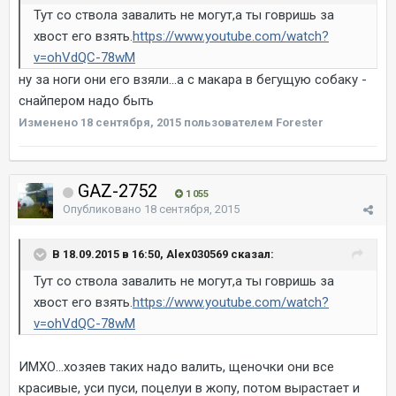
Тут со ствола завалить не могут,а ты говришь за
хвост его взять.
https://www.youtube.com/watch?
v=ohVdQC-78wM
ну за ноги они его взяли...а с макара в бегущую собаку -
снайпером надо быть
Изменено
18 сентября, 2015
пользователем Forester
GAZ-2752
1 055
Опубликовано
18 сентября, 2015
В 18.09.2015 в 16:50, Alex030569 сказал:
Тут со ствола завалить не могут,а ты говришь за
хвост его взять.
https://www.youtube.com/watch?
v=ohVdQC-78wM
ИМХО...хозяев таких надо валить, щеночки они все
красивые, уси пуси, поцелуи в жопу, потом вырастает и