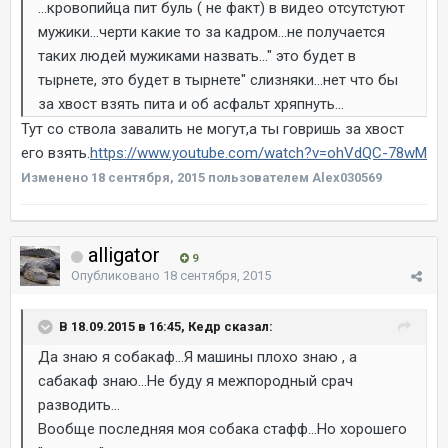
...кровопийца пит буль ( не факт) в видео отсутстуют
мужики...черти какие то за кадром...не получается
таких людей мужиками назвать..." это будет в
тырнете, это будет в тырнете" слизняки...нет что бы
за хвост взять пита и об асфальт хряпнуть...
Тут со ствола завалить не могут,а ты говришь за хвост
его взять.
https://www.youtube.com/watch?v=ohVdQC-78wM
Изменено
18 сентября, 2015
пользователем Alex030569
alligator
9
Опубликовано
18 сентября, 2015
В 18.09.2015 в 16:45, Кедр сказал:
Да знаю я собакаф...Я машины плохо знаю , а
сабакаф знаю...Не буду я межпородный срач
разводить...
Вообще последняя моя собака стафф...Но хорошего