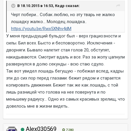
В 18.10.2015 в 16:53, Кедр сказал:
Черт побери... Собак люблю, но эту тварь не жалко
лошадку жалко... Молодец лошадка..
https://youtu.be/Rwx5XNhv4dM
У меня предыдущий бульдог был - верх грациозности и
силы. Бил всех. Бысто и бесповоротно. Исключения -
дворняги. Бывало налетит стая голов 20, обступят,
накидываются. Смотрит вдаль и все. Раз за жопу цапнули
развернулся в долю секунды - всю стаю сдуло.
Так вот увидел лошадь бегущую - побежал вслед, кадры
эти до сих пор перед глазами: бежит рядом и старается
копировать движения. Бежит так же как лошадь, с той
лишь разницей что голова на нее повернута и по
меньшему радиусу... Одно из самых красивых зрелищ, что
довелось мне в жизни видеть..
Alex030569
7 280