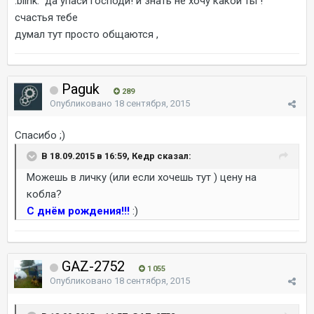
:blink: да упаси господи! и знать не хочу какой ты !
счастья тебе
думал тут просто общаются ,
Paguk
289
Опубликовано
18 сентября, 2015
Спасибо ;)
В 18.09.2015 в 16:59, Кедр сказал:
Можешь в личку (или если хочешь тут ) цену на
кобла?
С днём рождения!!!
:)
GAZ-2752
1 055
Опубликовано
18 сентября, 2015