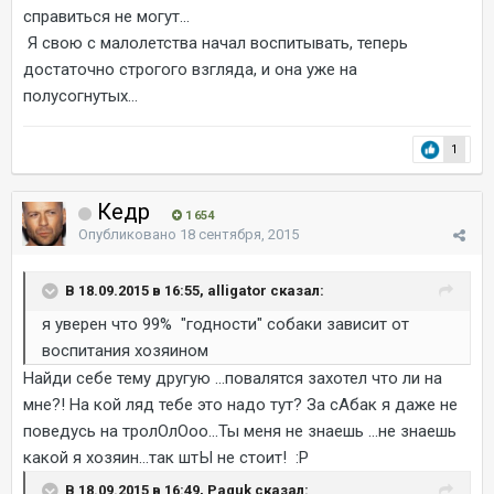
справиться не могут...
Я свою с малолетства начал воспитывать, теперь
достаточно строгого взгляда, и она уже на
полусогнутых...
1
Кедр
1 654
Опубликовано
18 сентября, 2015
В 18.09.2015 в 16:55, alligator сказал:
я уверен что 99% "годности" собаки зависит от
воспитания хозяином
Найди себе тему другую ...повалятся захотел что ли на
мне?! На кой ляд тебе это надо тут? За сАбак я даже не
поведусь на тролОлОоо...Ты меня не знаешь ...не знаешь
какой я хозяин...так штЫ не стоит! :P
В 18.09.2015 в 16:49, Paguk сказал: