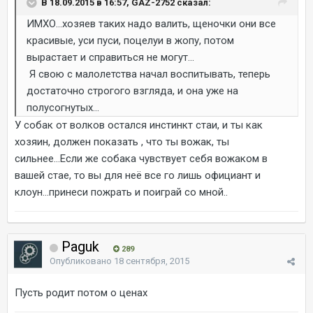
В 18.09.2015 в 16:57, GAZ-2752 сказал:
ИМХО...хозяев таких надо валить, щеночки они все
красивые, уси пуси, поцелуи в жопу, потом
вырастает и справиться не могут...
Я свою с малолетства начал воспитывать, теперь
достаточно строгого взгляда, и она уже на
полусогнутых...
У собак от волков остался инстинкт стаи, и ты как
хозяин, должен показать , что ты вожак, ты
сильнее...Если же собака чувствует себя вожаком в
вашей стае, то вы для неё все го лишь официант и
клоун...принеси пожрать и поиграй со мной..
Paguk
289
Опубликовано
18 сентября, 2015
Пусть родит потом о ценах