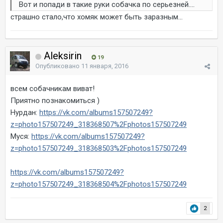
Вот и попади в такие руки собачка по серьезней....
страшно стало,что хомяк может быть заразным...
Aleksirin
19
Опубликовано
11 января, 2016
всем собачникам виват!
Приятно познакомиться )
Нурдан:
https://vk.com/albums157507249?
z=photo157507249_318368507%2Fphotos157507249
Муся:
https://vk.com/albums157507249?
z=photo157507249_318368503%2Fphotos157507249
https://vk.com/albums157507249?
z=photo157507249_318368504%2Fphotos157507249
2