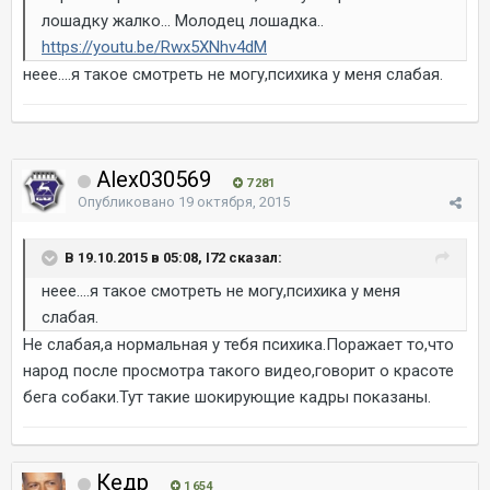
лошадку жалко... Молодец лошадка..
https://youtu.be/Rwx5XNhv4dM
неее....я такое смотреть не могу,психика у меня слабая.
Alex030569
7 281
Опубликовано
19 октября, 2015
В 19.10.2015 в 05:08, I72 сказал:
неее....я такое смотреть не могу,психика у меня
слабая.
Не слабая,а нормальная у тебя психика.Поражает то,что
народ после просмотра такого видео,говорит о красоте
бега собаки.Тут такие шокирующие кадры показаны.
Кедр
1 654