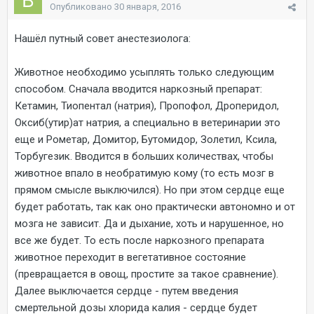
Опубликовано
30 января, 2016
Нашёл путный совет анестезиолога:
Животное необходимо усыплять только следующим
способом. Сначала вводится наркозный препарат:
Кетамин, Тиопентал (натрия), Пропофол, Дроперидол,
Оксиб(утир)ат натрия, а специально в ветеринарии это
еще и Рометар, Домитор, Бутомидор, Золетил, Ксила,
Торбугезик. Вводится в больших количествах, чтобы
животное впало в необратимую кому (то есть мозг в
прямом смысле выключился). Но при этом сердце еще
будет работать, так как оно практически автономно и от
мозга не зависит. Да и дыхание, хоть и нарушенное, но
все же будет. То есть после наркозного препарата
животное переходит в вегетативное состояние
(превращается в овощ, простите за такое сравнение).
Далее выключается сердце - путем введения
смертельной дозы хлорида калия - сердце будет