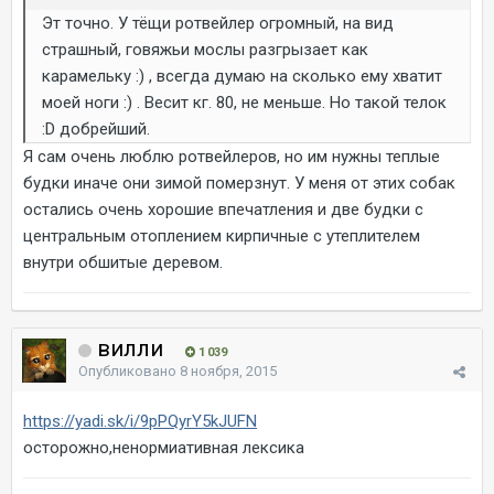
Эт точно. У тёщи ротвейлер огромный, на вид
страшный, говяжьи мослы разгрызает как
карамельку :) , всегда думаю на сколько ему хватит
моей ноги :) . Весит кг. 80, не меньше. Но такой телок
:D добрейший.
Я сам очень люблю ротвейлеров, но им нужны теплые
будки иначе они зимой померзнут. У меня от этих собак
остались очень хорошие впечатления и две будки с
центральным отоплением кирпичные с утеплителем
внутри обшитые деревом.
вилли
1 039
Опубликовано
8 ноября, 2015
https://yadi.sk/i/9pPQyrY5kJUFN
осторожно,ненормиативная лексика