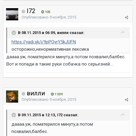
I72
105
Опубликовано
9 ноября, 2015
В 08.11.2015 в 06:09, вилли сказал:
https://yadi.sk/i/9pPQyrY5kJUFN
осторожно,ненормиативная лексика
даааа.уж, поматерился минуту,а потом похвалил,балбес.
Вот и попади в такие руки собачка по серьезней....
вилли
1 039
Опубликовано
9 ноября, 2015
В 09.11.2015 в 12:13, I72 сказал:
даааа.уж, поматерился минуту,а потом
похвалил,балбес.