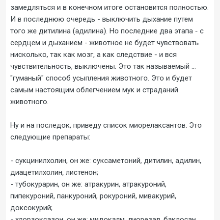
замедляться и в конечном итоге остановится полностью.
И в последнюю очередь - выключить дыхание путем
того же дитилина (адилина). Но последние два этапа - с
сердцем и дыханием - животное не будет чувствовать
нисколько, так как мозг, а как следствие - и вся
чувствительность, выключены. Это так называемый ...
"гуманый" способ усыпления животного. Это и будет
самым настоящим облегчением мук и страданий
животного.
Ну и на последок, приведу список миорелаксантов. Это
следующие препараты:
- сукцинилхолин, он же: суксаметоний, дитилин, адилин,
диацетилхолин, листенон;
- тубокурарин, он же: атракурин, атракуроний,
пипекуроний, панкуроний, рокуроний, мивакурий,
доксокурий;
- хлорзоксазон, он же: мидокалм, лиорезал, баклосан,