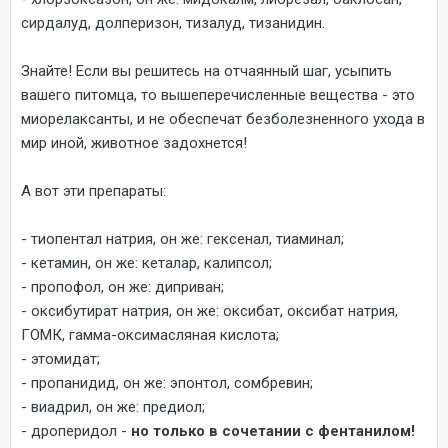
сирдалуд, долперизон, тизалуд, тизанидин.
Знайте! Если вы решитесь на отчаянный шаг, усыпить
вашего питомца, то вышеперечисленные вещества - это
миорелаксанты, и не обеспечат безболезненного ухода в
мир иной, животное задохнется!
А вот эти препараты:
- тиопентал натрия, он же: гексенал, тиаминал;
- кетамин, он же: кеталар, калипсол;
- пропофол, он же: диприван;
- оксибутират натрия, он же: оксибат, оксибат натрия,
ГОМК, гамма-оксимасляная кислота;
- этомидат;
- пропанидид, он же: эпонтол, сомбревин;
- виадрил, он же: предиол;
- дроперидол -
но только в сочетании с фентанилом!