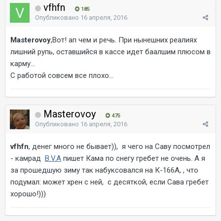
vfhfn
185
Опубликовано
16 апреля, 2016
Masterovoy
,Вот! ап чем и речь. При нынешних реалиях
лишний рупь, оставшийся в кассе идет баалшим плюсом в
карму...
С работой совсем все плохо...
Masterovoy
475
Опубликовано
16 апреля, 2016
vfhfn
, денег много не бывает)), я чего на Саву посмотрел
- камрад
B.V.A
пишет Кама по снегу гребет не очень. А я
за прошедшую зиму так набуксовался на К-166А, , что
подумал: может хрен с ней, с десяткой, если Сава гребет
хорошо!)))