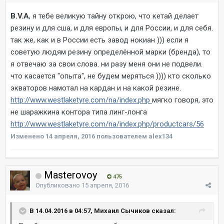
B.V.A
, я тебе великую тайну открою, что кетай делает
резину и для сша, и для европы, и для России, и для себя.
так же, как и в России есть завод нокиан ))) если я
советую людям резину определённой марки (бренда), то
я отвечаю за свои слова. ни разу меня они не подвели.
что касается "опыта", не будем меряться )))) кто сколько
экваторов намотал на кардан и на какой резине.
http://www.westlaketyre.com/na/index.php
мягко говоря, это
не шаражкина контора типа линг-лонга
http://www.westlaketyre.com/na/index.php/productcars/56
Изменено
14 апреля, 2016
пользователем alex134
Masterovoy
475
Опубликовано
15 апреля, 2016
В 14.04.2016 в 04:57, Михаил Сычиков сказал: