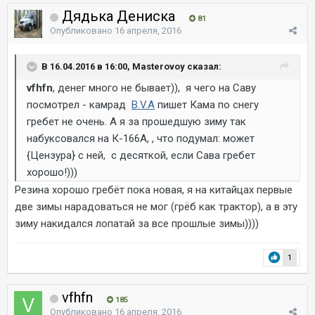
Дядька Дениска
81
Опубликовано
16 апреля, 2016
В 16.04.2016 в 16:00, Masterovoy сказал:
vfhfn
, денег много не бывает)), я чего на Саву
посмотрел - камрад
B.V.A
пишет Кама по снегу
гребет не очень. А я за прошедшую зиму так
набуксовался на К-166А, , что подумал: может
{Цензура} с ней, с десяткой, если Сава гребет
хорошо!)))
Резина хорошо гребёт пока новая, я на китайцах первые
две зимы нарадоваться не мог (грёб как трактор), а в эту
зиму накидался лопатай за все прошлые зимы))))
1
vfhfn
185
Опубликовано
16 апреля, 2016