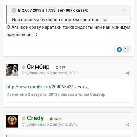
В 27.07.2013 в 17:33, ser-007 сказал:
Или вовремя бухалова спортом заняться! :lol:
:D Ага..все сразу каратэки тэйквондисты или как минимум
армреслеры :D
1
Симбир
917
Опубликовано
2 августа, 2013
http://news.rambler.ru/20406542/
жесть...
Изменено
2 августа, 2013
пользователем Симбир
Crady
8 677
Опубликовано
2 августа, 2013