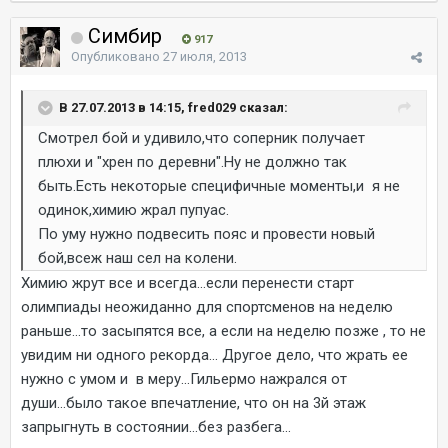
Симбир
917
Опубликовано
27 июля, 2013
В 27.07.2013 в 14:15, fred029 сказал:
Смотрел бой и удивило,что соперник получает
плюхи и "хрен по деревни".Ну не должно так
быть.Есть некоторые специфичные моменты,и я не
одинок,химию жрал пупуас.
По уму нужно подвесить пояс и провести новый
бой,всеж наш сел на колени.
Химию жрут все и всегда...если перенести старт
олимпиады неожиданно для спортсменов на неделю
раньше...то засыпятся все, а если на неделю позже , то не
увидим ни одного рекорда... Другое дело, что жрать ее
нужно с умом и в меру...Гильермо нажрался от
души...было такое впечатление, что он на 3й этаж
запрыгнуть в состоянии...без разбега...