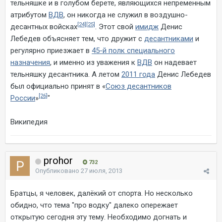
тельняшке и в голубом берете, являющихся непременным
атрибутом
ВДВ
, он никогда не служил в воздушно-
[24]
[25]
десантных войсках
. Этот свой
имидж
Денис
Лебедев объясняет тем, что дружит с
десантниками
и
регулярно приезжает в
45-й полк специального
назначения
, и именно из уважения к
ВДВ
он надевает
тельняшку десантника. А летом
2011 года
Денис Лебедев
был официально принят в «
Союз десантников
[26]
России
»
"
Википедия
prohor
732
Опубликовано
27 июля, 2013
Братцы, я человек, далёкий от спорта. Но несколько
обидно, что тема "про водку" далеко опережает
открытую сегодня эту тему. Необходимо догнать и