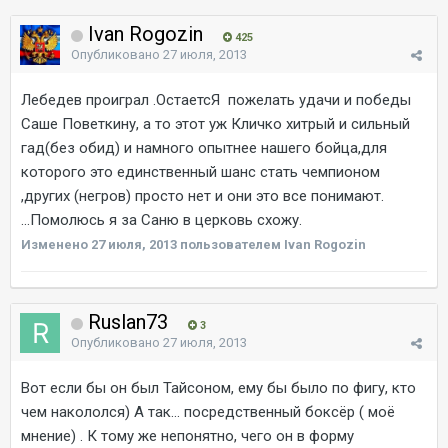
Ivan Rogozin
425
Опубликовано
27 июля, 2013
Лебедев проиграл .ОстаетсЯ пожелать удачи и победы
Саше Поветкину, а то этот уж Кличко хитрый и сильный
гад(без обид) и намного опытнее нашего бойца,для
которого это единственный шанс стать чемпионом
,других (негров) просто нет и они это все понимают.
...Помолюсь я за Саню в церковь схожу.
Изменено
27 июля, 2013
пользователем Ivan Rogozin
Ruslan73
3
Опубликовано
27 июля, 2013
Вот если бы он был Тайсоном, ему бы было по фигу, кто
чем накололся) А так... посредственный боксёр ( моё
мнение) . К тому же непонятно, чего он в форму