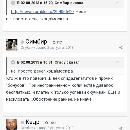
В 02.08.2013 в 16:20, Симбир сказал:
http://news.rambler.ru/20406542/
жесть...
не...просто денег хоца!москфа..
Симбир
917
Опубликовано
2 августа, 2013
В 02.08.2013 в 16:31, Crady сказал:
не...просто денег хоца!москфа..
Кто ж в это поверит...В век спида,гепатитов и прочих
"бонусов"...При неограниченном количестве давалок
бесплатных...и платных, только успевай окучивай...Еще и
насиловать ...Обострение раннее, не иначе...
Кедр
1 654
Опубликовано
2 августа, 2013