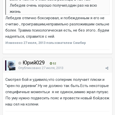
Лебедев очень хорошо получил,один раз на всю
жизнь
Лебедев отлично боксировал, и побежденным я его не
считаю , проигравшим,неправильно разложившим силы,не
более. Травма психологическая есть, не без этого...будем
надеяться, справится с ней.
Изменено
27 июля, 2013
пользователем Симбир
Юрий029
52
Опубликовано
27 июля, 2013
Смотрел бой и удивило,что соперник получает плюхи и
"хрен по деревни".Ну не должно так быть.Есть некоторые
специфичные моменты,и я не одинок,химию жрал пупуас.
По уму нужно подвесить пояс и провести новый бой,всеж
наш сел на колени.