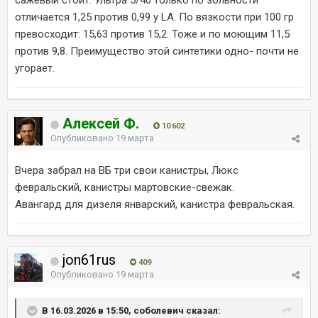
сажевый стоит. Ультра 5/40 только по зольности
отличается 1,25 против 0,99 у LA. По вязкости при 100 гр
превосходит: 15,63 против 15,2. Тоже и по моющим 11,5
против 9,8. Преимущество этой синтетики одно- почти не
угорает.
Алексей Ф.
10 602
Опубликовано
19 марта
Вчера забрал на ВБ три свои канистры, Люкс
февральский, канистры мартовские-свежак.
Авангард для дизеля январский, канистра февральская.
jon61rus
409
Опубликовано
19 марта
В 16.03.2026 в 15:50, соболевич сказал: