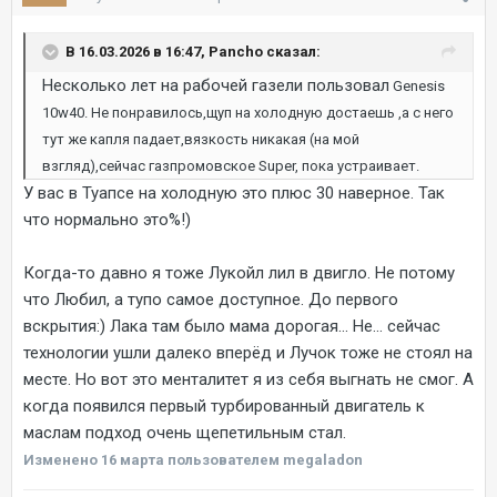
В 16.03.2026 в 16:47, Pancho сказал:
Несколько лет на рабочей газели пользовал
Genesis
10w40. Не понравилось,щуп на холодную достаешь ,а с него
тут же капля падает,вязкость никакая (на мой
взгляд),сейчас газпромовское Super, пока устраивает.
У вас в Туапсе на холодную это плюс 30 наверное. Так
что нормально это%!)
Когда-то давно я тоже Лукойл лил в двигло. Не потому
что Любил, а тупо самое доступное. До первого
вскрытия:) Лака там было мама дорогая... Не... сейчас
технологии ушли далеко вперёд и Лучок тоже не стоял на
месте. Но вот это менталитет я из себя выгнать не смог. А
когда появился первый турбированный двигатель к
маслам подход очень щепетильным стал.
Изменено
16 марта
пользователем megaladon