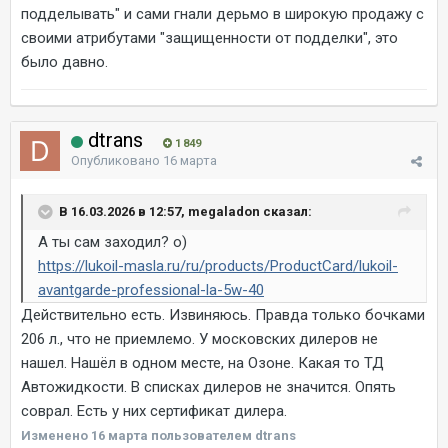
подделывать" и сами гнали дерьмо в широкую продажу с
своими атрибутами "защищенности от подделки", это
было давно.
dtrans
1 849
Опубликовано
16 марта
В 16.03.2026 в 12:57, megaladon сказал:
А ты сам заходил? о)
https://lukoil-masla.ru/ru/products/ProductCard/lukoil-
avantgarde-professional-la-5w-40
Действительно есть. Извиняюсь. Правда только бочками
206 л., что не приемлемо. У московских дилеров не
нашел. Нашёл в одном месте, на Озоне. Какая то ТД
Автожидкости. В списках дилеров не значится. Опять
соврал. Есть у них сертификат дилера.
Изменено
16 марта
пользователем dtrans