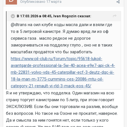
Опубликовано
17 марта
В 17.03.2026 в 08:45, Ivan Rogozin сказал:
@dtrans
на оил клубе коды масла дали и взяли где
то в 5 литровой канистре. Я думаю вряд ли из оф
сервиса газа . масло редкое не дорогое
заморачиваться на подделку глупо , оно не в таких
масштабах продаётся что бы заработать
https://www.oil-club.ru/forum/topic/95618-lukoil-
avantgarde-professional-la-5w-40-acea-e9e7-api-ck-4-
mb-22831-volvo-vds-45-caterpillar-ecf-3-deutz-dqc-iii-
18-la-man-m-3775-cummins-ces-20086-mtu-oil-
category-21-renault-vi-rld-3-mack-eos-45/
Я и не утверждаю, что подделка. Один магазин на всю
страну торгует канистрами по 5 литр, при этом говорит
ЭКСКЛЮЗИВ. Если бы они торговали на разлив, вообще
без вопросов. Но такое на Озоне не прокатит, наверное.
Да и смысла за ним гонятся нет, если только у кого