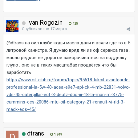
Ivan Rogozin
425
Опубликовано
17 марта
@dtrans
на оил клубе коды масла дали и взяли где то в 5
литровой канистре. Я думаю вряд ли из оф сервиса газа .
масло редкое не дорогое заморачиваться на подделку
глупо , оно не в таких масштабах продаётся что бы
заработать
https://www.oil-club.ru/forum/topic/95618-lukoil-avantgarde-
professional-la-5w-40-acea-e9e7-api-ck-4-mb-22831-volvo-
vds-45-caterpillar-ecf-3-deutz-dqc-iii-18-la-man-m-3775-
cummins-ces-20086-mtu-oil-category-21-renault-vi-rld-3-
mack-eos-45/
dtrans
1 849