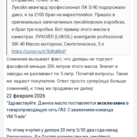
отправлял, точно 5/40
Лукойл авангард профессионал ЛА 5/40 подорожало
дико, я за 2100 брал на маркетплейсе. Пришло в
оригинальных запечатанных лукойловских коробках,
я брал три коробки. Вот пример этого масла в
канистрах .ЛУКОЙЛ (LUKOIL) avantgarde professional
5W-40 Масло моторное, Синтетическое, 5 л
https://ozon.ru/t/5UKqMoP
Сомнения вызывает факт, что дилеры не торгуют
фасофкой меньше 206 литров этого масла. Значит и
заводы не разливают по 5 литр. Почитай вопросы. Такие
же задают покупатели. Ответ просто супер(ещё больше
сомнений), к тому же продаван не дилер:
22 февраля 2026
"Здравствуйте. Данное масло поставляется
эксклюзивно
в
товаропроводящую сеть ГАЗ. С уважением команда
VM.Trade"
По этому я купил у дилера 20 литр 5/30 два года назад.
Закончилось. Я и Дастер кормлю тем же, чем Некст.