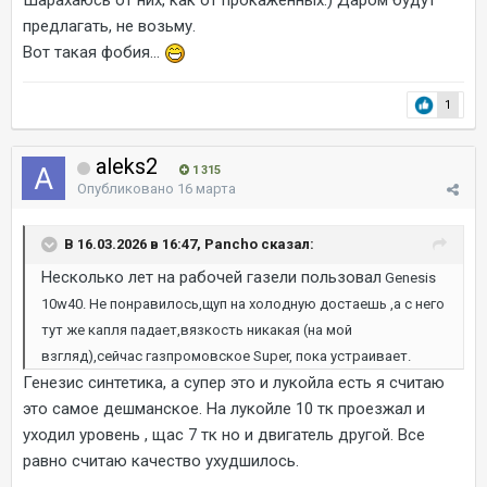
Шарахаюсь от них, как от прокажённых.) Даром будут
предлагать, не возьму.
Вот такая фобия...
1
aleks2
1 315
Опубликовано
16 марта
В 16.03.2026 в 16:47, Pancho сказал:
Несколько лет на рабочей газели пользовал
Genesis
10w40. Не понравилось,щуп на холодную достаешь ,а с него
тут же капля падает,вязкость никакая (на мой
взгляд),сейчас газпромовское Super, пока устраивает.
Генезис синтетика, а супер это и лукойла есть я считаю
это самое дешманское. На лукойле 10 тк проезжал и
уходил уровень , щас 7 тк но и двигатель другой. Все
равно считаю качество ухудшилось.