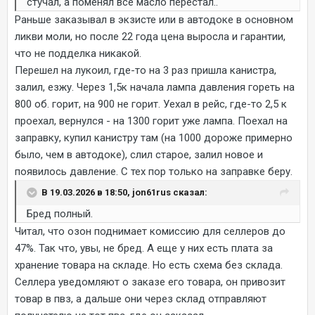
стучал, а поменял всё масло перестал..
Раньше заказывал в экзисте или в автодоке в основном
ликви моли, но после 22 года цена выросла и гарантии,
что не подделка никакой.
Перешел на лукоил, где-то на 3 раз пришла канистра,
залил, езжу. Через 1,5к начала лампа давления гореть на
800 об. горит, на 900 не горит. Уехал в рейс, где-то 2,5 к
проехал, вернулся - на 1300 горит уже лампа. Поехал на
заправку, купил канистру там (на 1000 дороже примерно
было, чем в автодоке), слил старое, залил новое и
появилось давление. С тех пор только на заправке беру.
В 19.03.2026 в 18:50, jon61rus сказал:
Бред полный.
Читал, что озон поднимает комиссию для селлеров до
47%. Так что, увы, не бред. А еще у них есть плата за
хранение товара на складе. Но есть схема без склада.
Селлера уведомляют о заказе его товара, он привозит
товар в пвз, а дальше они через склад отправляют