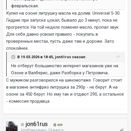
февральская.
Купил на озоне литрушку масла на долив. Universal 5-30.
Гидрик при запуске цокал, бывало до 3 минут, пока не
прогреется. На той неделе поменял масло, пропал звук.
Для себя давно усвоил правило - покупать в
проверенных местах, пусть даже там и дороже. Зато
спокойнее.
В 19.03.2026 в 18:45, jon61rus сказал:
Не отберут большинство интернет магазинов уже на
Озоне и Валберис, даже Разборка у Петровича..
С мужиком разговорился на шиномотаже. Говорит стоит
в магазине антифриз литрушка за 290р - не берут. А на
озоне за 450 берут. Но ему так и отдают 290, а остальное
- комиссия продавца.
jon61rus
409
Опубликовано
19 марта