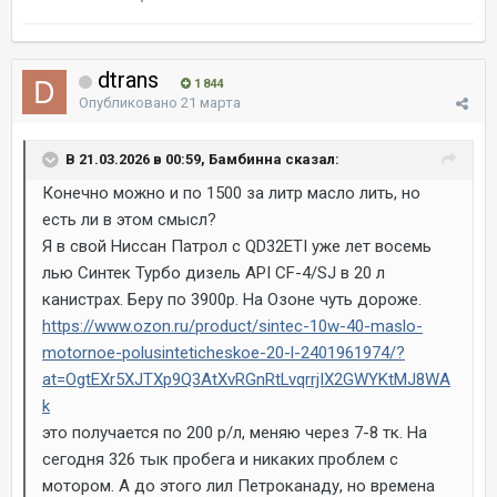
dtrans
1 844
Опубликовано
21 марта
В 21.03.2026 в 00:59, Бамбинна сказал:
Конечно можно и по 1500 за литр масло лить, но
есть ли в этом смысл?
Я в свой Ниссан Патрол с QD32ETI уже лет восемь
лью Синтек Турбо дизель API CF-4/SJ в 20 л
канистрах. Беру по 3900р. На Озоне чуть дороже.
https://www.ozon.ru/product/sintec-10w-40-maslo-
motornoe-polusinteticheskoe-20-l-2401961974/?
at=OgtEXr5XJTXp9Q3AtXvRGnRtLvqrrjIX2GWYKtMJ8WA
k
это получается по 200 р/л, меняю через 7-8 тк. На
сегодня 326 тык пробега и никаких проблем с
мотором. А до этого лил Петроканаду, но времена