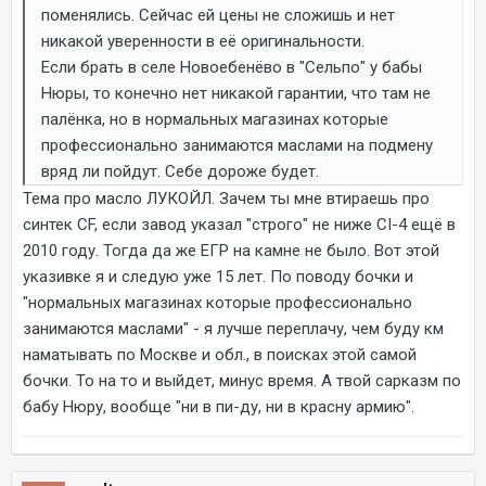
поменялись. Сейчас ей цены не сложишь и нет
никакой уверенности в её оригинальности.
Если брать в селе Новоебенёво в "Сельпо" у бабы
Нюры, то конечно нет никакой гарантии, что там не
палёнка, но в нормальных магазинах которые
профессионально занимаются маслами на подмену
вряд ли пойдут. Себе дороже будет.
Тема про масло ЛУКОЙЛ. Зачем ты мне втираешь про
синтек CF, если завод указал "строго" не ниже СI-4 ещё в
2010 году. Тогда да же ЕГР на камне не было. Вот этой
указивке я и следую уже 15 лет. По поводу бочки и
"нормальных магазинах которые профессионально
занимаются маслами" - я лучше переплачу, чем буду км
наматывать по Москве и обл., в поисках этой самой
бочки. То на то и выйдет, минус время. А твой сарказм по
бабу Нюру, вообще "ни в пи-ду, ни в красну армию".