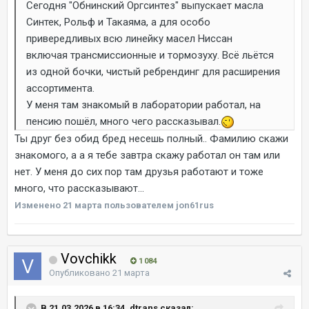
Сегодня "Обнинский Оргсинтез" выпускает масла
Синтек, Рольф и Такаяма, а для особо
привередливых всю линейку масел Ниссан
включая трансмиссионные и тормозуху. Всё льётся
из одной бочки, чистый ребрендинг для расширения
ассортимента.
У меня там знакомый в лаборатории работал, на
пенсию пошёл, много чего рассказывал.
Ты друг без обид бред несешь полный.. Фамилию скажи
знакомого, а а я тебе завтра скажу работал он там или
нет. У меня до сих пор там друзья работают и тоже
много, что рассказывают...
Изменено
21 марта
пользователем jon61rus
Vovchikk
1 084
Опубликовано
21 марта
В 21.03.2026 в 16:34, dtrans сказал: