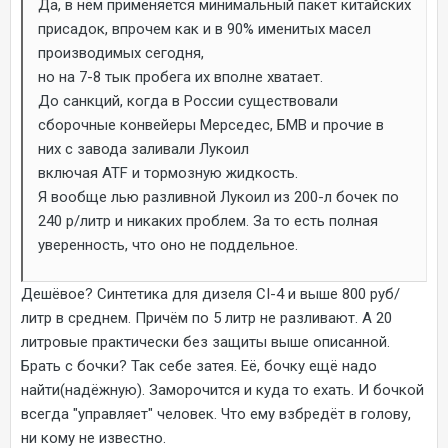
Да, в нём применяется минимальный пакет китайских
присадок, впрочем как и в 90% именитых масел
производимых сегодня,
но на 7-8 тык пробега их вполне хватает.
До санкций, когда в России существовали
сборочные конвейеры Мерседес, БМВ и прочие в
них с завода заливали Лукоил
включая АТF и тормозную жидкость.
Я вообще лью разливной Лукоил из 200-л бочек по
240 р/литр и никаких проблем. За то есть полная
уверенность, что оно не поддельное.
Дешёвое? Синтетика для дизеля СI-4 и выше 800 руб/
литр в среднем. Причём по 5 литр не разливают. А 20
литровые практически без защиты выше описанной.
Брать с бочки? Так себе затея. Её, бочку ещё надо
найти(надёжную). Заморочится и куда то ехать. И бочкой
всегда "управляет" человек. Что ему взбредёт в голову,
ни кому не известно.