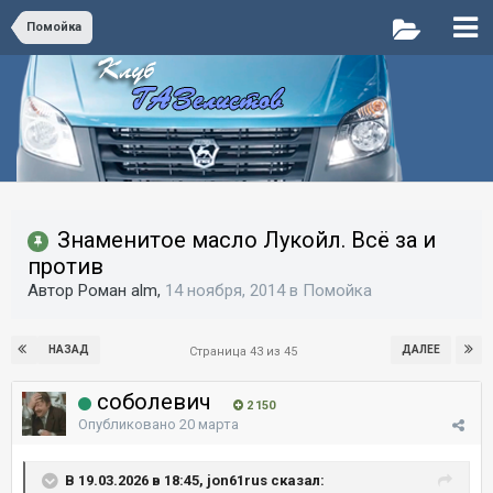
Помойка
Знаменитое масло Лукойл. Всё за и
против
Автор Роман alm,
14 ноября, 2014
в
Помойка
НАЗАД
ДАЛЕЕ
Страница 43 из 45
соболевич
2 150
Опубликовано
20 марта
В 19.03.2026 в 18:45, jon61rus сказал: