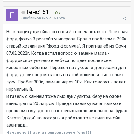
Генс161
2
Опубликовано
21 марта
Не в защиту лукойла, но свои 5 копеек вставлю. Легковая
форд фокус 3 рестайл универсал. Брал с пробегом в 200к,
старый хозяин лил "форд формула". Я пригнал её из Сочи
07,02,2022г. Когда встал вопрос о замене масла -
фордовское улетело в небеса по цене после всем
известных событий. Перешёл на лукойл с допусками для
форд, до сих пор мотаюсь на этой машине и лью только
луку. Пробег 300к, замена через 10к. Как говорят - полёт
нормальный.
В газель с камнем тоже лью луку ультра, беру на озоне
канистры по 20 литров. Правда газельку взял только в
прошлом году, до этого колесил исключительно на фурах.
Кстати "дяди" на которых я работал тоже лили лукойл
авангард...
Изменено
21 марта
пользователем Генс161