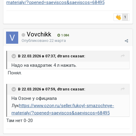
materialy/?opened=saeviscos&saeviscos=68495
1
Vovchikk
1 084
Опубликовано
22 марта
В 22.03.2026 в 07:37, dtrans сказал:
Надо на квадратик 4 л нажать.
Понял.
В 22.03.2026 в 07:59, dtrans сказал:
На Озоне у официала
Лук
https://www.ozon.ru/seller/lukoyl-smazochnye-
materialy/?opened=saeviscos&saeviscos=68495
Там нет 0-20