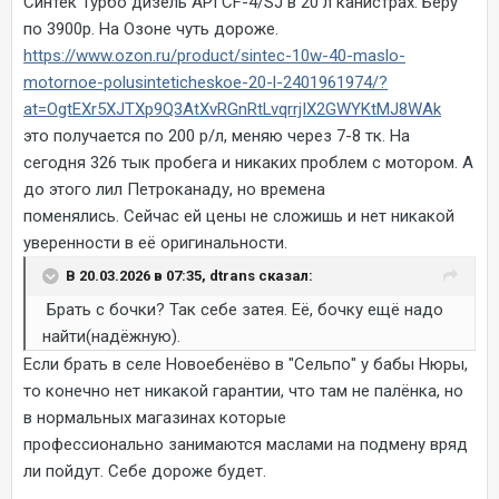
Синтек Турбо дизель API CF-4/SJ в 20 л канистрах. Беру
по 3900р. На Озоне чуть дороже.
https://www.ozon.ru/product/sintec-10w-40-maslo-
motornoe-polusinteticheskoe-20-l-2401961974/?
at=OgtEXr5XJTXp9Q3AtXvRGnRtLvqrrjIX2GWYKtMJ8WAk
это получается по 200 р/л, меняю через 7-8 тк. На
сегодня 326 тык пробега и никаких проблем с мотором. А
до этого лил Петроканаду, но времена
поменялись. Сейчас ей цены не сложишь и нет никакой
уверенности в её оригинальности.
В 20.03.2026 в 07:35, dtrans сказал:
Брать с бочки? Так себе затея. Её, бочку ещё надо
найти(надёжную).
Если брать в селе Новоебенёво в "Сельпо" у бабы Нюры,
то конечно нет никакой гарантии, что там не палёнка, но
в нормальных магазинах которые
профессионально занимаются маслами на подмену вряд
ли пойдут. Себе дороже будет.