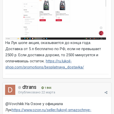
На Лук шопе акция, оказывается до конца года.
Доставка от 5 л бесплатно по РФ, если не превышает
2500 р. Если доставка дороже, то 2500 минусуется и
оплачиваешь остаток.
https://ru.lukoil-
shop.com/promotions/besplatnaya_dostavka/
dtrans
1 844
Опубликовано
22 марта
@Vovchikk
На Озоне у официала
Лук
https://www.ozon.ru/seller/lukoyl-smazochnye-