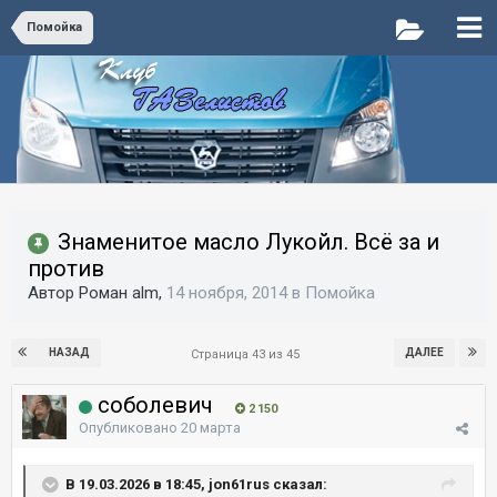
Помойка
Знаменитое масло Лукойл. Всё за и
против
Автор Роман alm,
14 ноября, 2014
в
Помойка
НАЗАД
ДАЛЕЕ
Страница 43 из 45
соболевич
2 150
Опубликовано
20 марта
В 19.03.2026 в 18:45, jon61rus сказал: