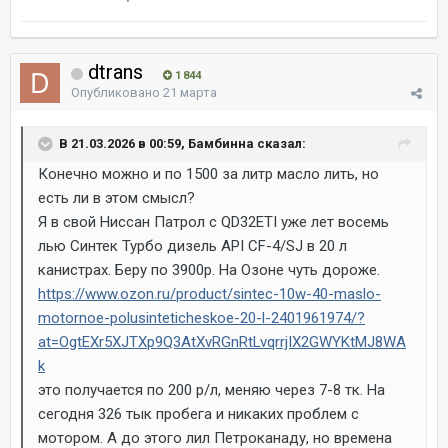
dtrans
1 844
Опубликовано
21 марта
В 21.03.2026 в 00:59, Бамбинна сказал:
Конечно можно и по 1500 за литр масло лить, но
есть ли в этом смысл?
Я в свой Ниссан Патрол с QD32ETI уже лет восемь
лью Синтек Турбо дизель API CF-4/SJ в 20 л
канистрах. Беру по 3900р. На Озоне чуть дороже.
https://www.ozon.ru/product/sintec-10w-40-maslo-
motornoe-polusinteticheskoe-20-l-2401961974/?
at=OgtEXr5XJTXp9Q3AtXvRGnRtLvqrrjIX2GWYKtMJ8WA
k
это получается по 200 р/л, меняю через 7-8 тк. На
сегодня 326 тык пробега и никаких проблем с
мотором. А до этого лил Петроканаду, но времена