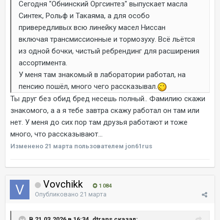
Сегодня "Обнинский Оргсинтез" выпускает масла
Синтек, Рольф и Такаяма, а для особо
привередливых всю линейку масел Ниссан
включая трансмиссионные и тормозуху. Всё льётся
из одной бочки, чистый ребрендинг для расширения
ассортимента.
У меня там знакомый в лаборатории работал, на
пенсию пошёл, много чего рассказывал.
Ты друг без обид бред несешь полный.. Фамилию скажи
знакомого, а а я тебе завтра скажу работал он там или
нет. У меня до сих пор там друзья работают и тоже
много, что рассказывают...
Изменено
21 марта
пользователем jon61rus
Vovchikk
1 084
Опубликовано
21 марта
В 21.03.2026 в 16:34, dtrans сказал: