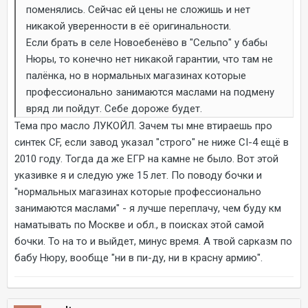
поменялись. Сейчас ей цены не сложишь и нет
никакой уверенности в её оригинальности.
Если брать в селе Новоебенёво в "Сельпо" у бабы
Нюры, то конечно нет никакой гарантии, что там не
палёнка, но в нормальных магазинах которые
профессионально занимаются маслами на подмену
вряд ли пойдут. Себе дороже будет.
Тема про масло ЛУКОЙЛ. Зачем ты мне втираешь про
синтек CF, если завод указал "строго" не ниже СI-4 ещё в
2010 году. Тогда да же ЕГР на камне не было. Вот этой
указивке я и следую уже 15 лет. По поводу бочки и
"нормальных магазинах которые профессионально
занимаются маслами" - я лучше переплачу, чем буду км
наматывать по Москве и обл., в поисках этой самой
бочки. То на то и выйдет, минус время. А твой сарказм по
бабу Нюру, вообще "ни в пи-ду, ни в красну армию".