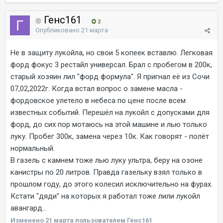
Генс161
2
Опубликовано
21 марта
Не в защиту лукойла, но свои 5 копеек вставлю. Легковая
форд фокус 3 рестайл универсал. Брал с пробегом в 200к,
старый хозяин лил "форд формула". Я пригнал её из Сочи
07,02,2022г. Когда встал вопрос о замене масла -
фордовское улетело в небеса по цене после всем
известных событий. Перешёл на лукойл с допусками для
форд, до сих пор мотаюсь на этой машине и лью только
луку. Пробег 300к, замена через 10к. Как говорят - полёт
нормальный.
В газель с камнем тоже лью луку ультра, беру на озоне
канистры по 20 литров. Правда газельку взял только в
прошлом году, до этого колесил исключительно на фурах.
Кстати "дяди" на которых я работал тоже лили лукойл
авангард...
Изменено
21 марта
пользователем Генс161