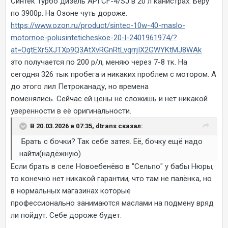
Синтек Турбо дизель API CF-4/SJ в 20 л канистрах. Беру
по 3900р. На Озоне чуть дороже.
https://www.ozon.ru/product/sintec-10w-40-maslo-
motornoe-polusinteticheskoe-20-l-2401961974/?
at=OgtEXr5XJTXp9Q3AtXvRGnRtLvqrrjIX2GWYKtMJ8WAk
это получается по 200 р/л, меняю через 7-8 тк. На
сегодня 326 тык пробега и никаких проблем с мотором. А
до этого лил Петроканаду, но времена
поменялись. Сейчас ей цены не сложишь и нет никакой
уверенности в её оригинальности.
В 20.03.2026 в 07:35, dtrans сказал:
Брать с бочки? Так себе затея. Её, бочку ещё надо
найти(надёжную).
Если брать в селе Новоебенёво в "Сельпо" у бабы Нюры,
то конечно нет никакой гарантии, что там не палёнка, но
в нормальных магазинах которые
профессионально занимаются маслами на подмену вряд
ли пойдут. Себе дороже будет.