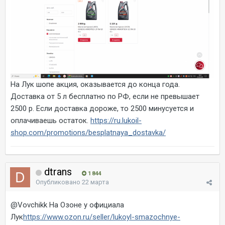
На Лук шопе акция, оказывается до конца года.
Доставка от 5 л бесплатно по РФ, если не превышает
2500 р. Если доставка дороже, то 2500 минусуется и
оплачиваешь остаток.
https://ru.lukoil-
shop.com/promotions/besplatnaya_dostavka/
dtrans
1 844
Опубликовано
22 марта
@Vovchikk
На Озоне у официала
Лук
https://www.ozon.ru/seller/lukoyl-smazochnye-