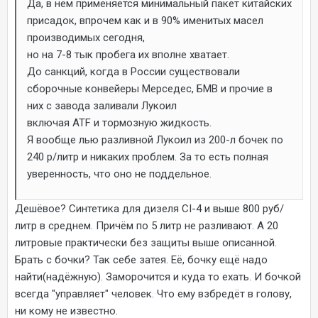
Да, в нём применяется минимальный пакет китайских
присадок, впрочем как и в 90% именитых масел
производимых сегодня,
но на 7-8 тык пробега их вполне хватает.
До санкций, когда в России существовали
сборочные конвейеры Мерседес, БМВ и прочие в
них с завода заливали Лукоил
включая АТF и тормозную жидкость.
Я вообще лью разливной Лукоил из 200-л бочек по
240 р/литр и никаких проблем. За то есть полная
уверенность, что оно не поддельное.
Дешёвое? Синтетика для дизеля СI-4 и выше 800 руб/
литр в среднем. Причём по 5 литр не разливают. А 20
литровые практически без защиты выше описанной.
Брать с бочки? Так себе затея. Её, бочку ещё надо
найти(надёжную). Заморочится и куда то ехать. И бочкой
всегда "управляет" человек. Что ему взбредёт в голову,
ни кому не известно.