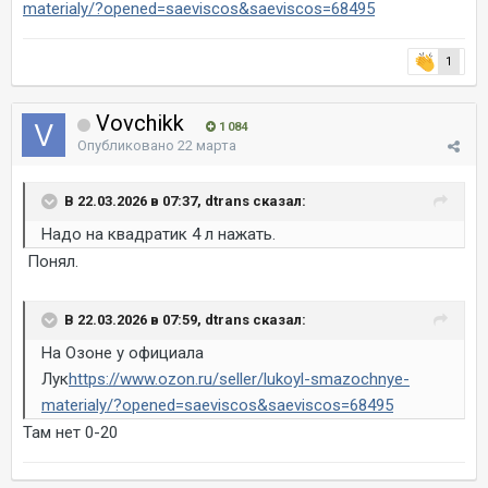
materialy/?opened=saeviscos&saeviscos=68495
1
Vovchikk
1 084
Опубликовано
22 марта
В 22.03.2026 в 07:37, dtrans сказал:
Надо на квадратик 4 л нажать.
Понял.
В 22.03.2026 в 07:59, dtrans сказал:
На Озоне у официала
Лук
https://www.ozon.ru/seller/lukoyl-smazochnye-
materialy/?opened=saeviscos&saeviscos=68495
Там нет 0-20