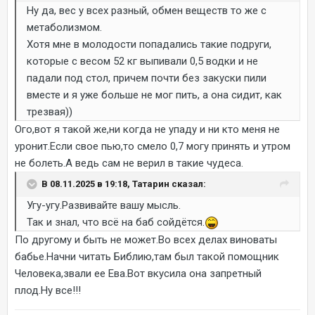
Ну да, вес у всех разный, обмен веществ то же с
метаболизмом.
Хотя мне в молодости попадались такие подруги,
которые с весом 52 кг выпивали 0,5 водки и не
падали под стол, причем почти без закуски пили
вместе и я уже больше не мог пить, а она сидит, как
трезвая))
Ого,вот я такой же,ни когда не упаду и ни кто меня не
уронит.Если свое пью,то смело 0,7 могу принять и утром
не болеть.А ведь сам не верил в такие чудеса.
В 08.11.2025 в 19:18, Татарин сказал:
Угу-угу.Развивайте вашу мысль.
Так и знал, что всё на баб сойдётся.
По другому и быть не может.Во всех делах виноваты
бабье.Начни читать Библию,там был такой помощник
Человека,звали ее Ева.Вот вкусила она запретный
плод.Ну все!!!