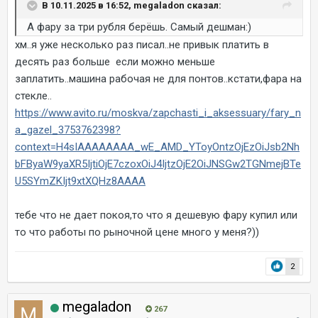
В 10.11.2025 в 16:52, megaladon сказал:
А фару за три рубля берёшь. Самый дешман:)
хм..я уже несколько раз писал..не привык платить в
десять раз больше если можно меньше
заплатить..машина рабочая не для понтов..кстати,фара на
стекле..
https://www.avito.ru/moskva/zapchasti_i_aksessuary/fary_n
a_gazel_3753762398?
context=H4sIAAAAAAAA_wE_AMD_YToyOntzOjEzOiJsb2Nh
bFByaW9yaXR5IjtiOjE7czoxOiJ4IjtzOjE2OiJNSGw2TGNmejBTe
U5SYmZKIjt9xtXQHz8AAAA
тебе что не дает покоя,то что я дешевую фару купил или
то что работы по рыночной цене много у меня?))
2
megaladon
267