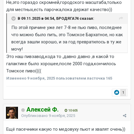
Не,это гораздо скромней,городского масштаба,только
для местных,есть парочка,пока держат качество))
В 09.11.2025 в 04:54, БРОДЯГА74 сказал:
По этой причине уже лет 7-8 не пью пиво, последнее
что можно было пить, это Томское Бархатное, но как
всегда зашли хорошо, и за год превратилось в ту же
мочу!
Это наш пивзавод,кода то ,давно давно ,в какой то
галактике было хорошее,после 2000 года,кончилось
Томское пиво((((
Изменено
9 ноября, 2025
пользователем ласточка 165
1
Алексей Ф.
10 605
Опубликовано
9 ноября, 2025
Ещё пасечники какую то медовуху пьют и хвалят очень))