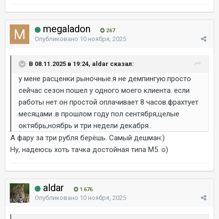
megaladon
267
Опубликовано
10 ноября, 2025
В 08.11.2025 в 19:24, aldar сказал:
у мене расценки рыночные.я не демпингую.просто
сейчас сезон пошел у одного моего клиента. если
работы нет он простой оплачивает 8 часов.фрахтует
месяцами..в прошлом году пол сентября,целые
октябрь,ноябрь и три недели декабря..
А фару за три рубля берёшь. Самый дешман:)
Ну, надеюсь хоть тачка достойная типа М5. о)
aldar
1 676
Опубликовано
10 ноября, 2025