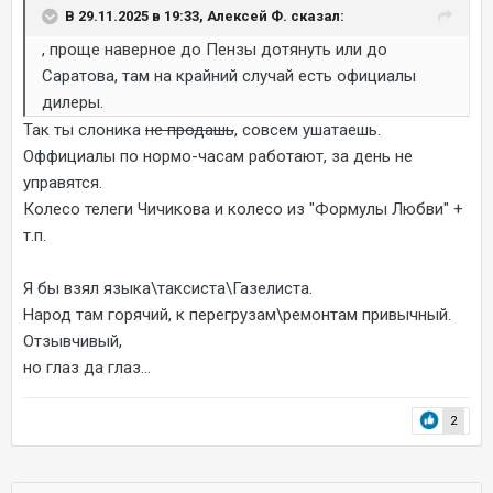
В 29.11.2025 в 19:33, Алексей Ф. сказал:
, проще наверное до Пензы дотянуть или до
Саратова, там на крайний случай есть официалы
дилеры.
Так ты слоника
не продашь
, совсем ушатаешь.
Оффициалы по нормо-часам работают, за день не
управятся.
Колесо телеги Чичикова и колесо из "Формулы Любви" +
т.п.
Я бы взял языка\таксиста\Газелиста.
Народ там горячий, к перегрузам\ремонтам привычный.
Отзывчивый,
но глаз да глаз...
2