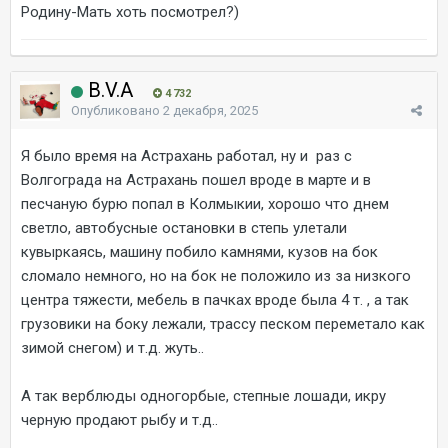
Родину-Мать хоть посмотрел?)
B.V.A
4 732
Опубликовано
2 декабря, 2025
Я было время на Астрахань работал, ну и раз с
Волгограда на Астрахань пошел вроде в марте и в
песчаную бурю попал в Колмыкии, хорошо что днем
светло, автобусные остановки в степь улетали
кувыркаясь, машину побило камнями, кузов на бок
сломало немного, но на бок не положило из за низкого
центра тяжести, мебель в пачках вроде была 4 т. , а так
грузовики на боку лежали, трассу песком переметало как
зимой снегом) и т.д. жуть..
А так верблюды одногорбые, степные лошади, икру
черную продают рыбу и т.д..