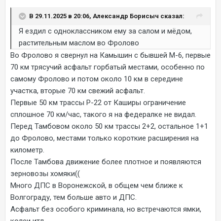
В 29.11.2025 в 20:06, Александр Борисыч сказал:
Я ездил с одноклассником ему за салом и мёдом,
растительным маслом во Фролово
Во Фролово я свернул на Камышин с бывшей М-6, первые
70 км трясучий асфальт горбатый местами, особенно по
самому Фролово и потом около 10 км в середине
участка, вторые 70 км свежий асфальт.
Первые 50 км трассы Р-22 от Каширы ограничение
сплошное 70 км/час, такого я на федералке не видал.
Перед Тамбовом около 50 км трассы 2+2, остальное 1+1
до Фролово, местами только короткие расширения на
километр.
После Тамбова движение более плотное и появляются
зерновозы хомяки((
Много ДПС в Воронежской, в общем чем ближе к
Волгограду, тем больше авто и ДПС.
Асфальт без особого криминала, но встречаются ямки,
колеи итд.