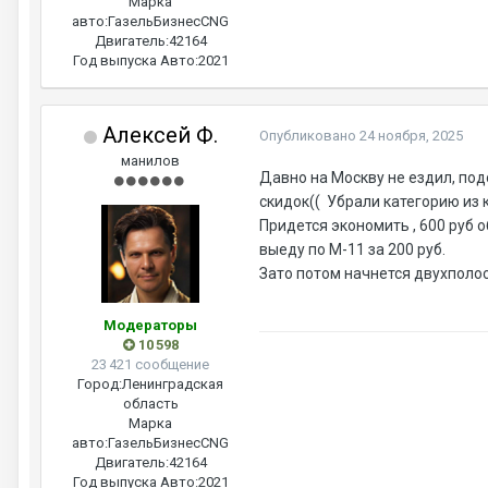
Марка
авто:
ГазельБизнесCNG
Двигатель:
42164
Год выпуска Авто:
2021
Алексей Ф.
Опубликовано
24 ноября, 2025
манилов
Давно на Москву не ездил, по
скидок(( Убрали категорию из 
Придется экономить , 600 руб 
выеду по М-11 за 200 руб.
Зато потом начнется двухполо
Модераторы
10 598
23 421 сообщение
Город:
Ленинградская
область
Марка
авто:
ГазельБизнесCNG
Двигатель:
42164
Год выпуска Авто:
2021