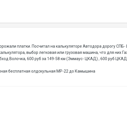
дорожали платки. Посчитал на калькуляторе Автодора дорогу СПБ
калькулятора, выбор легковая или грузовая машина, что для них Га
обход Волочка, 600 руб за 149-58 км (Эммаус- ЦКАД) , 600 руб ЦКА
сная бесплатная олдскульная МР-22 до Камышина