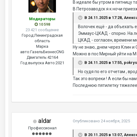
В идеале бы утром в пятницу т
В Петрозаводск я к ночи приезж
В 24.11.2025 в 17:28, Алек
Модераторы
10 598
Волочек ещё - да объехать 
23 421 сообщение
Эммаус-ЦКАД - спорно. На л
Город:
Ленинградская
ЦКАД - согласен, времени м
область
Марка
Ну не знаю, днем через Клин и
авто:
ГазельБизнесCNG
Можно в пос Мирный уйти на М-11
Двигатель:
42164
В 24.11.2025 в 17:55, pokry
Год выпуска Авто:
2021
Но судя по его отчетам , вро
Так это вопреки ! А если бы н
Последнюю пятилетку тяжелее с
aldar
Опубликовано
24 ноября, 2025
Профессионал
В 20.11.2025 в 13:07, Алекс