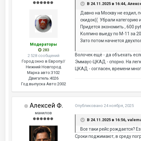
В 24.11.2025 в 16:44, Алекс
Давно на Москву не ездил, 
скидок(( Убрали категорию и
Придется экономить , 600 ру
Колпино выеду по М-11 за 20
Зато потом начнется двухп
Модераторы
283
Волочек ещё - да объехать есл
2 528 сообщений
Город:
окно в Европу//
Эммаус-ЦКАД - спорно. На легк
Нижний Новгород
ЦКАД - согласен, времени мног
Марка авто:
3102
Двигатель:
4026
Год выпуска Авто:
2002
Алексей Ф.
Опубликовано
24 ноября, 2025
манилов
В 24.11.2025 в 16:56, valem
Все таки рейс рождается? Ез
Сроки поджимают, в среду погр