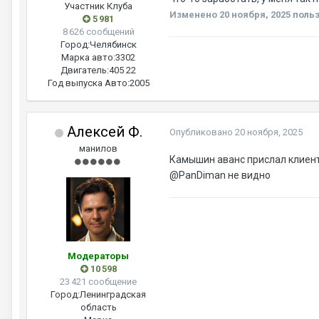
Участник Клуба
Изменено
20 ноября, 2025
польз
5 981
8 626 сообщений
Город:
Челябинск
Марка авто:
3302
Двигатель:
405 22
Год выпуска Авто:
2005
Алексей Ф.
Опубликовано
20 ноября, 2025
манилов
Камышин аванс прислал клиент
@PanDiman
не видно
Модераторы
10 598
23 421 сообщение
Город:
Ленинградская
область