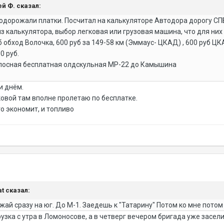
ей Ф. сказал:
подорожали платки. Посчитал на калькуляторе Автодора дорогу С
з калькулятора, выбор легковая или грузовая машина, что для них
б обход Волочка, 600 руб за 149-58 км (Эммаус- ЦКАД) , 600 руб Ц
0 руб.
олосная бесплатная олдскульная МР-22 до Камышина
и днём.
овой там вполне пролетаю по бесплатке.
о экономит, и топливо
at сказал:
жай сразу на юг. До М-1. Заедешь к "Татарину" Потом ко мне пото
узка с утра в Ломоносове, а в четверг вечером бригада уже засел