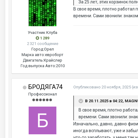
За 25 лет, этих корзинок полно
В свое время, плотно работал 
времени. Сами звонили: знако
Участник Клуба
1 289
2 321 сообщение
Город:
Орел
Марка авто:
евроборт
Двигатель:
Крайслер
Год выпуска Авто:
2010
БРОДЯГА74
Опубликовано
20 ноября, 2025
(и
Профессионал
В 20.11.2025 в 04:22, MAG
В свое время, плотно работа
времени. Сами звонили: зна
Изначально, давно, давно физи
иногда всплывают, уже и забыл 
что-то заработать, у меня так н