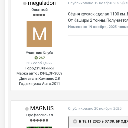
megaladon
Опубликовано
19 ноября, 2025
(и
Опытный
Сёдня кружок сделал 1100 км. 
От Каширы 2 тонны. Получается
Изменено
19 ноября, 2025
польз
Участник Клуба
267
587 сообщений
Город:
г.Вязники
Марка авто:
ЛУИДОР-3009
Двигатель:
Камминс 2.8
Год выпуска Авто:
2011
MAGNUS
Опубликовано
20 ноября, 2025
Профессионал
В 18.11.2025 в 07:38, БРОД