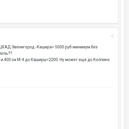
- ЦКАД Звенигород -Кашира= 5000 руб минимум без
зель??
Д и 400 за М-4 до Каширы=2200. Ну может ещё до Колпино