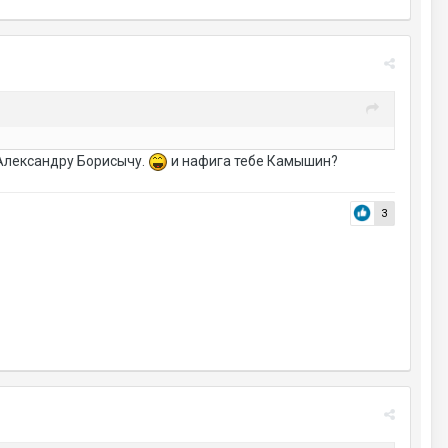
 Александру Борисычу.
и нафига тебе Камышин?
3