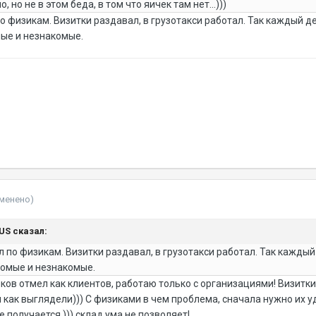
, но не в этом беда, в том что яичек там нет...)))
по физикам. Визитки раздавал, в грузотакси работал. Так каждый д
мые и незнакомые.
зменено)
NUS сказал:
л по физикам. Визитки раздавал, в грузотакси работал. Так каждый
комые и незнакомые.
ков отмел как клиентов, работаю только с организациями! Визитки 
как выглядели))) С физиками в чем проблема, сначала нужно их уди
е получается.))) склад ума не позволяет!