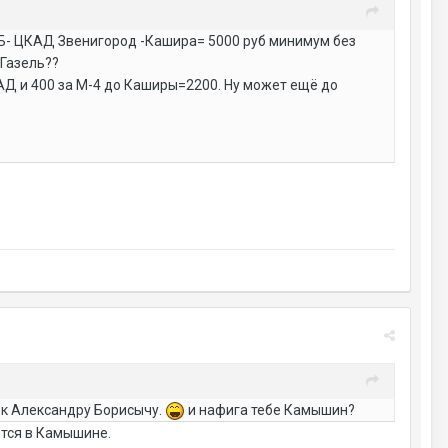
ПБ- ЦКАД Звенигород -Кашира= 5000 руб минимум без
 Газель??
КАД и 400 за М-4 до Каширы=2200. Ну может ещё до
м к Александру Борисычу.
и нафига тебе Камышин?
ится в Камышине.