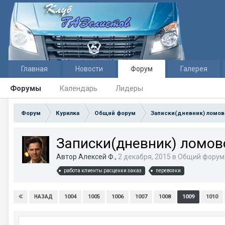
Главная
Новости
Форум
Галерея
Форумы
Календарь
Лидеры
Форум
Курилка
Общий форум
Записки(дневник) ломов
Записки(дневник) ломово
Автор Алексей Ф.,
2 декабря, 2015
в
Общий форум
работа клиенты расценки заказ
перевозки
1004
1005
1006
1007
1008
1009
1010
НАЗАД