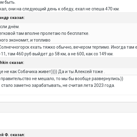
ам быть.
ал, они на следующий день к обеду, ехал не спеша 470 км.
сандр сказал:
если днём.
егковой там вполне пролетаю по бесплатке.
ного экономит, и топливо
 Солнечногорск ехать тяжко обычно, вечером терпимо. Иногда там 
, там 460 руб выйдет до 58 км, а не 600, как со 149 км.
shkin сказал:
де не как Собачиха живет)))) Да и ты Алексей тоже .
ам правительство не мешало, то мы бы вообще развернулись))
тало заметно зарабатывать, не считая лета 2023 года.
ей Ф. сказал: