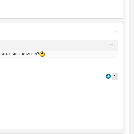
енять шило на мыло?
1