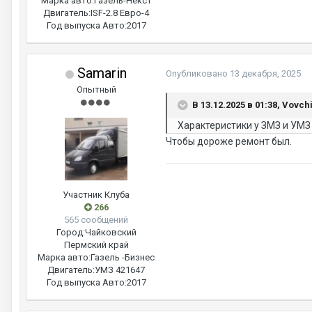
Марка авто:
Газель-Некст
Двигатель:
ISF-2.8 Евро-4
Год выпуска Авто:
2017
Samarin
Опубликовано
13 декабря, 2025
Опытный
В 13.12.2025 в 01:38, Vovch
Характеристики у ЗМЗ и УМЗ
Чтобы дороже ремонт был.
Участник Клуба
266
565 сообщений
Город:
Чайковский
Пермский край
Марка авто:
Газель -Бизнес
Двигатель:
УМЗ 421647
Год выпуска Авто:
2017