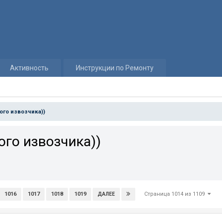
Активность
Инструкции по Ремонту
ого извозчика))
го извозчика))
Страница 1014 из 1109
1016
1017
1018
1019
ДАЛЕЕ