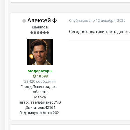
Алексей Ф.
Опубликовано
12 декабря, 2025
манилов
Сегодня оплатили треть денег
Модераторы
10 598
23 420 сообщений
Город:
Ленинградская
область
Марка
авто:
ГазельБизнесCNG
Двигатель:
42164
Год выпуска Авто:
2021