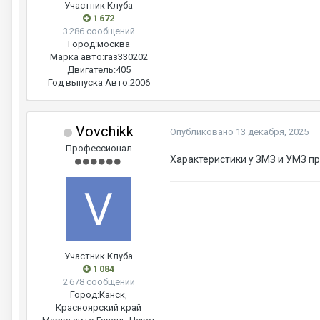
Участник Клуба
1 672
3 286 сообщений
Город:
москва
Марка авто:
газ330202
Двигатель:
405
Год выпуска Авто:
2006
Vovchikk
Опубликовано
13 декабря, 2025
Профессионал
Характеристики у ЗМЗ и УМЗ пр
Участник Клуба
1 084
2 678 сообщений
Город:
Канск,
Красноярский край