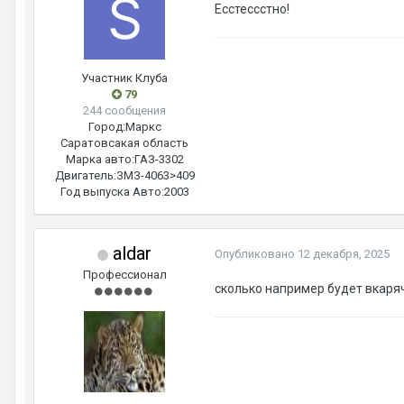
Есстессстно!
Участник Клуба
79
244 сообщения
Город:
Маркc
Саратовсакая область
Марка авто:
ГАЗ-3302
Двигатель:
ЗМЗ-4063>409
Год выпуска Авто:
2003
aldar
Опубликовано
12 декабря, 2025
Профессионал
сколько например будет вкаряч