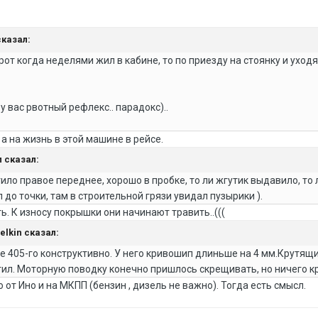
сказал:
рот когда неделями жил в кабине, то по приезду на стоянку и уход
у вас рвотный рефлекс.. парадокс)..
а на жизнь в этой машине в рейсе.
л сказал:
ло правое переднее, хорошо в пробке, то ли жгутик выдавило, то 
 до точки, там в строительной грязи увидал пузырики ).
ь. К износу покрышки они начинают травить..(((
delkin сказал:
чше 405-го конструктивно. У него кривошип длиньше на 4 мм.Крутя
ил. Моторную поводку конечно пришлось скрещивать, но ничего кр
то от Ино и на МКПП (бензин , дизель не важно). Тогда есть смысл.