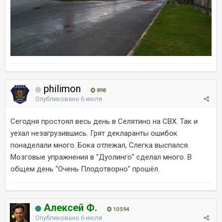
philimon
898
Опубликовано
6 июля
Сегодня простоял весь день в Селятино на СВХ. Так и
уехал незагрузившись. Грят декларанты ошибок
понаделали много. Бока отлежал, Слегка выспался.
Мозговые упражнения в "Дуолинго" сделал много. В
общем день "Очень Плодотворно" прошёл.
Алексей Ф.
10 594
Опубликовано
6 июля