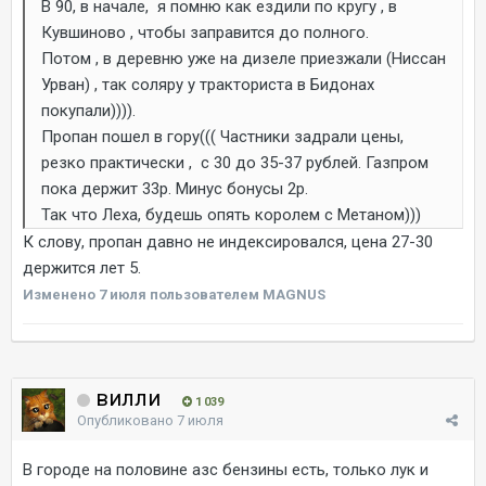
В 90, в начале, я помню как ездили по кругу , в
Кувшиново , чтобы заправится до полного.
Потом , в деревню уже на дизеле приезжали (Ниссан
Урван) , так соляру у тракториста в Бидонах
покупали)))).
Пропан пошел в гору((( Частники задрали цены,
резко практически , с 30 до 35-37 рублей. Газпром
пока держит 33р. Минус бонусы 2р.
Так что Леха, будешь опять королем с Метаном)))
К слову, пропан давно не индексировался, цена 27-30
держится лет 5.
Изменено
7 июля
пользователем MAGNUS
вилли
1 039
Опубликовано
7 июля
В городе на половине азс бензины есть, только лук и