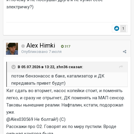
электричку?)
1
Alex Himki
317
Опубликовано
7 июля
В 05.07.2026 в 13:22, zhn36 сказал:
потом бензонасос в баке, катализатор и ДК
передавать привет будут)
Кат сдать во втормет, насос копейки стоит, и поменять
легко, и сразу не отрыгнет, ДК поменять на МАП сенсор.
Таковы нынешние реалии. Нафталин, кстати, подорожал
уже.
@Alex030569
Не болтай!) (С)
Расскажи про О2. Говорят их по миру пустили. Вроде
сильная контора была.