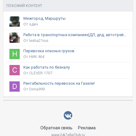
ПОХОЖИЙ КОНТЕНТ
Межгород, Маршруты
От эдич
Работа в транспортных компаниях(ДЛ, дпд, автотрейдинг, байкал и т.д.)
От lesha21rus
Перевозка опасных грузов.
От НИК 464
Как работать по безналу
От CLEVER 1707
Рентабельность перевозок на Газели!
От Dima999
Обратная связь
Реклама
www.GAZelleClub.ru