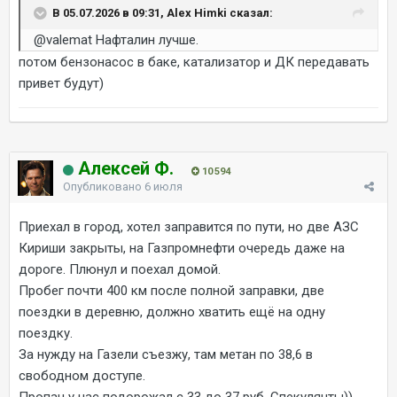
В 05.07.2026 в 09:31, Alex Himki сказал:
@valemat
Нафталин лучше.
потом бензонасос в баке, катализатор и ДК передавать
привет будут)
Алексей Ф.
10 594
Опубликовано
6 июля
Приехал в город, хотел заправится по пути, но две АЗС
Кириши закрыты, на Газпромнефти очередь даже на
дороге. Плюнул и поехал домой.
Пробег почти 400 км после полной заправки, две
поездки в деревню, должно хватить ещё на одну
поездку.
За нужду на Газели съезжу, там метан по 38,6 в
свободном доступе.
Пропан у нас подорожал с 33 до 37 руб. Спекулянты))