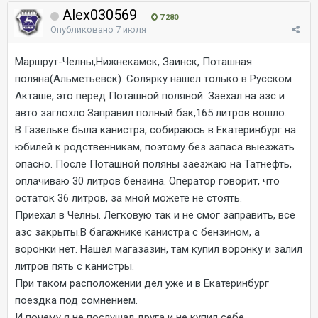
Alex030569
7 280
Опубликовано
7 июля
Маршрут-Челны,Нижнекамск, Заинск, Поташная
поляна(Альметьевск). Солярку нашел только в Русском
Акташе, это перед Поташной поляной. Заехал на азс и
авто заглохло.Заправил полный бак,165 литров вошло.
В Газельке была канистра, собираюсь в Екатеринбург на
юбилей к родственникам, поэтому без запаса выезжать
опасно. После Поташной поляны заезжаю на Татнефть,
оплачиваю 30 литров бензина. Оператор говорит, что
остаток 36 литров, за мной можете не стоять.
Приехал в Челны. Легковую так и не смог заправить, все
азс закрыты.В багажнике канистра с бензином, а
воронки нет. Нашел магазазин, там купил воронку и залил
литров пять с канистры.
При таком расположении дел уже и в Екатеринбург
поездка под сомнением.
И почему я не послушал друга и не купил себе