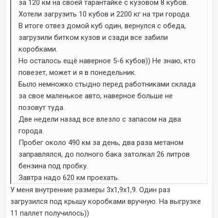
за 120 км на своей тарантайке с кузовом 8 кубов.
Хотели загрузить 10 кубов и 2200 кг на три города.
В итоге отвез домой куб один, вернулся с обеда,
загрузили битком кузов и сзади все забили
коробками.
Но осталось ещё наверное 5-6 кубов)) Не знаю, кто
повезет, может и я в понедельник.
Было немножко стыдно перед работниками склада
за свое маленькое авто, наверное больше не
позовут туда.
Две недели назад все влезло с запасом на два
города.
Пробег около 490 км за день, два раза метаном
заправлялся, до полного бака затолкал 26 литров
бензина под пробку.
Завтра надо 620 км проехать.
У меня внутренние размеры 3х1,9х1,9. Один раз
загрузился под крышу коробками вручную. На выгрузке
11 паллет получилось))