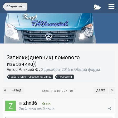
Общий форум
Записки(дневник) ломового
извозчика))
Автор Алексей Ф.,
2 декабря, 2015
в
Общий форум
работа клиенты расценки заказ
перевозки
НАЗАД
ДАЛЕЕ
Страница 1099 из 1109
zhn36
814
Опубликовано
5 июля