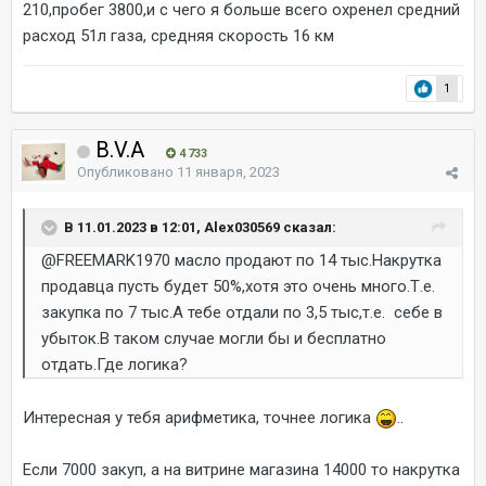
210,пробег 3800,и с чего я больше всего охренел средний
расход 51л газа, средняя скорость 16 км
1
B.V.A
4 733
Опубликовано
11 января, 2023
В 11.01.2023 в 12:01, Alex030569 сказал:
@FREEMARK1970
масло продают по 14 тыс.Накрутка
продавца пусть будет 50%,хотя это очень много.Т.е.
закупка по 7 тыс.А тебе отдали по 3,5 тыс,т.е. себе в
убыток.В таком случае могли бы и бесплатно
отдать.Где логика?
Интересная у тебя арифметика, точнее логика
..
Если 7000 закуп, а на витрине магазина 14000 то накрутка