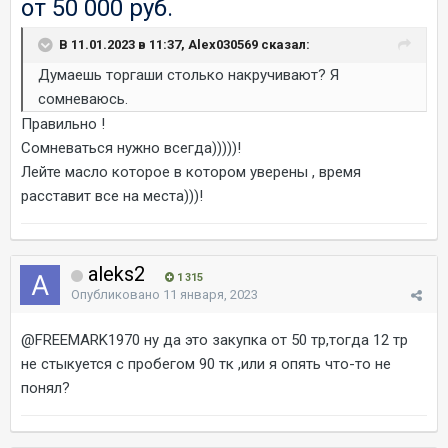
от 50 000 руб.
В 11.01.2023 в 11:37, Alex030569 сказал:
Думаешь торгаши столько накручивают? Я
сомневаюсь.
Правильно !
Сомневаться нужно всегда)))))!
Лейте масло которое в котором уверены , время
расставит все на места)))!
aleks2
1 315
Опубликовано
11 января, 2023
@FREEMARK1970
ну да это закупка от 50 тр,тогда 12 тр
не стыкуется с пробегом 90 тк ,или я опять что-то не
понял?