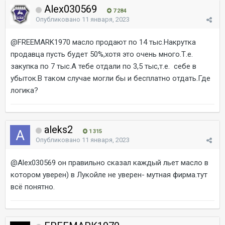
Alex030569
7 284
Опубликовано
11 января, 2023
@FREEMARK1970
масло продают по 14 тыс.Накрутка
продавца пусть будет 50%,хотя это очень много.Т.е.
закупка по 7 тыс.А тебе отдали по 3,5 тыс,т.е. себе в
убыток.В таком случае могли бы и бесплатно отдать.Где
логика?
aleks2
1 315
Опубликовано
11 января, 2023
@Alex030569
он правильно сказал каждый льет масло в
котором уверен) в Лукойле не уверен- мутная фирма.тут
всё понятно.