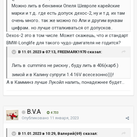
Можно лить в бензинки Опеля Шевроле карейские
марки и т.д.. где есть допуск дехос-2, ну и т.д. их там
очень много.. так же можно по Апи и другим вуквам
цифрам.. но лучше отталкиваться от допусков..
Dexos-2 это в том числе. Может скажешь, что и стандарт
BMW-Longlife для такого чудо-двигателя не годится?
В 11.01.2023 в 07:13, FREEMARK1970 сказал:
Лить в
cummins не рискну , буду лить в 406(карб.)
зимой и в Калину супруги 1.4 16V всесезонно)))!
А в Камминз лучше Лукойл налить, понадежнее будет...
B.V.A
4 733
Опубликовано
11 января, 2023
В 11.01.2023 в 10:29, Валерий(69) сказал: