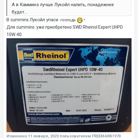
А в Камминз лучше Лукойл налить, понадежнее
будет...
В
Лукойл упаси
cummins
господь
!
Для
cummins уже приобретено
SWD Rheinol Expert UHPD
10W-40.
Изменено
11 января, 2023
пользователем FREEMARK1970