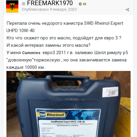
FREEMARK1970
43
Опубликовано
9 января, 2023
Перепала очень недорого канистра SWD Rheinol Expert
UHPD 10W-40.
Кто что скажет про это масло, подойдет для евро 3 ?
И какой интервал замены этого масла?
У меня
евро3 2011 г.в. заливаю Шелл римулу р5
Cummins
"довоенную"торжокскую , но она заканчивается замена
каждые 10000 км..