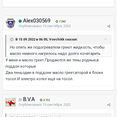
Alex030569
7 280
Опубликовано
15 сентября, 2022
В 15.09.2022 в 06:05, Vovchikk сказал:
Но опять же подогреватели греют жидкость, чтобы
масло немного нагрелось надо долго кочегарить
У меня и масло греет.Продаются же тены родные,в
поддон которые.
Два тена,один в поддоне масло греет,второй в блоке
тосол.И электро котел ещё на тосол.
B.V.A
4 732
Опубликовано
15 сентября, 2022