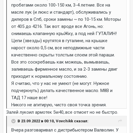
пробегами около 100-150 км, 3-4 летние. Все на
масле лук (и люкс и стандарт), обслуживались у
дилеров в Спб, сроки замены ~ по 10-15 км. Моторы
от 405 до 4216. Так вот: вроде все Агонь, но:
снимаешь клапанную крыЖку, а под ней ГУТАЛИН!
Цепи (звезды) крутятся в гуталине, на крышке
нарост около 0,5 см, все неподвижные части
качественно скрыты толстым слоем этой параши.
Все это соскребаешь как можешь, вымываешь,
заливаешь фирменное масло, и за 2-3 замены двиг
приходит к нормальному состоянию.
Я считаю, что у нас не умеют (не могут. Нужное
подчеркнуть) делать качественное масло. М8В и
ТАД 17 наше все!
Никого не агитирую, чисто своя точка зрения.
Залей лукоил армотек 5w40,.все отмоет но не быстро.
В 23.09.2022 в 00:10, Vovchikk сказал:
Вчера разговаривал с дистрибьютером Валволин. У