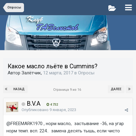
Опросы
Какое масло льёте в Cummins?
Автор Залётчик,
12 марта, 2017
в
Опросы
НАЗАД
ДАЛЕЕ
Страница 9 из 16
B.V.A
4 732
Опубликовано
9 января, 2023
@FREEMARK1970
, норм масло, застывание -36, на угар
норм темп. всп. 224.. замена десять тышь, если чисто