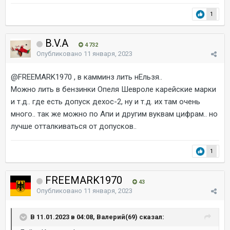
1
B.V.A
4 732
Опубликовано
11 января, 2023
@FREEMARK1970
, в камминз лить нЕльзя..
Можно лить в бензинки Опеля Шевроле карейские марки
и т.д.. где есть допуск дехос-2, ну и т.д. их там очень
много.. так же можно по Апи и другим вуквам цифрам.. но
лучше отталкиваться от допусков..
1
FREEMARK1970
43
Опубликовано
11 января, 2023
В 11.01.2023 в 04:08, Валерий(69) сказал: