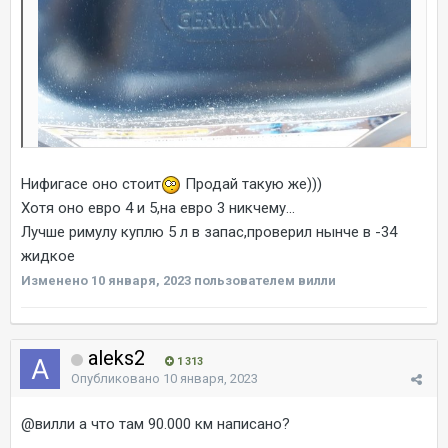
Нифигасе оно стоит
Продай такую же)))
Хотя оно евро 4 и 5,на евро 3 никчему...
Лучше римулу куплю 5 л в запас,проверил нынче в -34
жидкое
Изменено
10 января, 2023
пользователем вилли
aleks2
1 313
Опубликовано
10 января, 2023
@вилли
а что там 90.000 км написано?