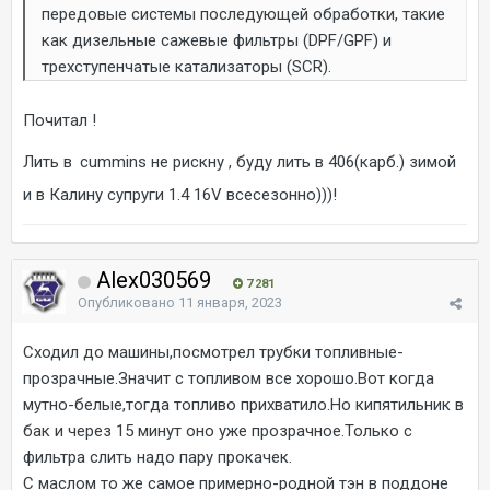
передовые системы последующей обработки, такие
как дизельные сажевые фильтры (DPF/GPF) и
трехступенчатые катализаторы (SCR).
Почитал !
Лить в
cummins не рискну , буду лить в 406(карб.) зимой
и в Калину супруги 1.4 16V всесезонно)))!
Alex030569
7 281
Опубликовано
11 января, 2023
Сходил до машины,посмотрел трубки топливные-
прозрачные.Значит с топливом все хорошо.Вот когда
мутно-белые,тогда топливо прихватило.Но кипятильник в
бак и через 15 минут оно уже прозрачное.Только с
фильтра слить надо пару прокачек.
С маслом то же самое примерно-родной тэн в поддоне