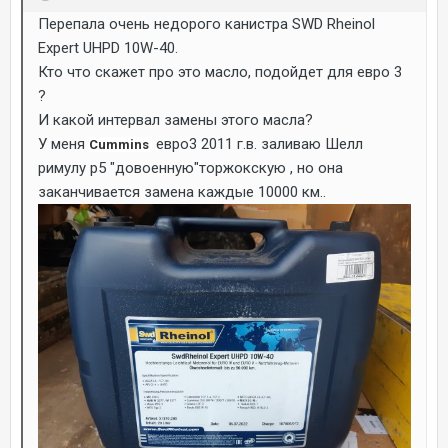
Перепала очень недорого канистра SWD Rheinol
Expert UHPD 10W-40.
Кто что скажет про это масло, подойдет для евро 3
?
И какой интервал замены этого масла?
У меня
евро3 2011 г.в. заливаю Шелл
Cummins
римулу р5 "довоенную"торжокскую , но она
заканчивается замена каждые 10000 км..