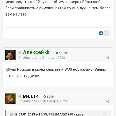
межгород то до 12.. у вас объем картера нЕбольшой..
Если сравнивать с римулой пятой то оно лучше, тем более
вам на лето..
1
Алексей Ф.
10 598
Опубликовано
9 января, 2023
@Ivan Rogozin
в моем климате и W30 нормально. Залью
его в Гранту дочки.
вилли
1 039
Опубликовано
10 января, 2023
В 09.01.2023 в 15:15, FREEMARK1970 сказал: