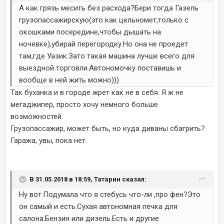
А как грязь месить без расхода?Бери тогда Газель
грузопассажирскую(это как цельномет,только с
окошками посередине,чтобы дышать на
ночевке),убирай перегородку.Но она не проедет
там,где Уазик.Зато такая машина лучше всего для
выездной торговли.Автономочку поставишь и
вообще в ней жить можно)))
Так буханка и в городе жрет как не в себя. Я ж не
мегаджипер, просто хочу немного больше
возможностей.
Грузопассажир, может быть, но куда диваны сбагрить?
Гаража, увы, пока нет.
В 31.05.2018 в 18:59, Татарин сказал:
Ну вот.Подумала что я стебусь что-ли ,про фен?Это
он самый и есть.Сухая автономная печка для
салона.Бензин или дизель.Есть и другие