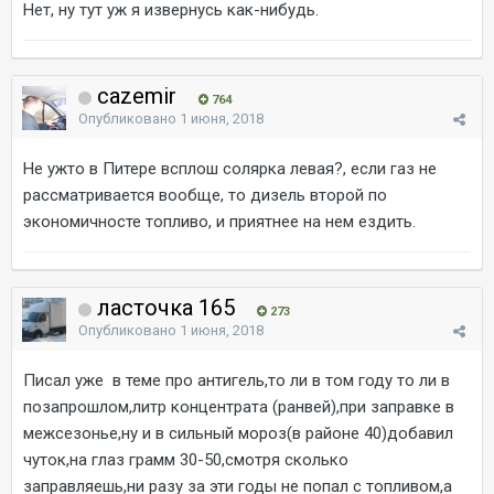
Нет, ну тут уж я извернусь как-нибудь.
cazemir
764
Опубликовано
1 июня, 2018
Не ужто в Питере всплош солярка левая?, если газ не
рассматривается вообще, то дизель второй по
экономичносте топливо, и приятнее на нем ездить.
ласточка 165
273
Опубликовано
1 июня, 2018
Писал уже в теме про антигель,то ли в том году то ли в
позапрошлом,литр концентрата (ранвей),при заправке в
межсезонье,ну и в сильный мороз(в районе 40)добавил
чуток,на глаз грамм 30-50,смотря сколько
заправляешь,ни разу за эти годы не попал с топливом,а