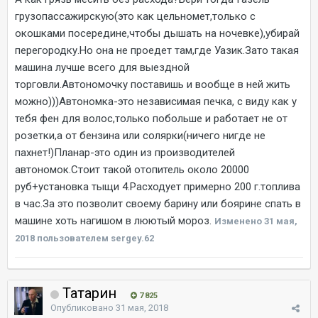
грузопассажирскую(это как цельномет,только с
окошками посередине,чтобы дышать на ночевке),убирай
перегородку.Но она не проедет там,где Уазик.Зато такая
машина лучше всего для выездной
торговли.Автономочку поставишь и вообще в ней жить
можно)))Автономка-это независимая печка, с виду как у
тебя фен для волос,только побольше и работает не от
розетки,а от бензина или солярки(ничего нигде не
пахнет!)Планар-это один из производителей
автономок.Стоит такой отопитель около 20000
руб+установка тыщи 4.Расходует примерно 200 г.топлива
в час.За это позволит своему барину или боярине спать в
машине хоть нагишом в люютый мороз.
Изменено
31 мая,
2018
пользователем sergey.62
Татарин
7 825
Опубликовано
31 мая, 2018