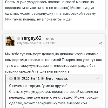
Спать...я уже умудрилась поспать в своей машине на
передних, мне уже ничего не страшно) Может рундук
сделаю, может раскривушку типа амеровской возьму.
Или гамак повешу, ну а почему бы и да!
sergey.62
136
Опубликовано
31 мая, 2018
Мы тебе тут комфорт делаем,на диванах чтобы спала,с
комфортом,в тепле,с автономкой.Татарин вон уже тут как
тут с доп.аккумуляторами и генераторами,правда без
грецких орехов.А ты диваны выкинуть.
В 31.05.2018 в 19:18, Sigrun сказал:
Я ничем не торгую, "у меня другое".
Спать...я уже умудрилась поспать в своей машине на
передних, мне уже ничего не страшно) Может рундук
сделаю, может раскривушку типа амеровской