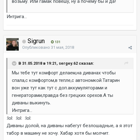
возьму. Или гамак повешу, ну а почему бы и да!
Интрига...
Sigrun
131
Опубликовано
31 мая, 2018
В 31.05.2018 в 19:21, sergey.62 сказал:
Мы тебе тут комфорт делаем,на диванах чтобы
спала,с комфортом,в тепле,с автономкой.Татарин
вон уже тут как тут с доп.аккумуляторами и
генераторами,правда без грецких орехов.А ты
диваны выкинуть.
Интрига...
:lol: :lol: :lol:
Диваны долой, на диваны набегут безлошадные, а я этот
табор в машину не хочу. Хабар хотя бы молчит.