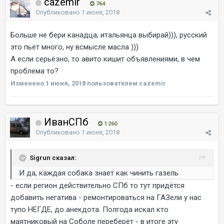
cazemir
764
Опубликовано
1 июня, 2018
Больше не бери канадца, итальянца выбирай))), русский
это пьёт много, ну всмысле масла )))
А если серьёзно, то авито кишит объявлениями, в чем
проблема то?
Изменено
1 июня, 2018
пользователем cazemir
ИванСПб
1 260
Опубликовано
1 июня, 2018
Sigrun сказал:
И да, каждая собака знает как чинить газель
- если регион действительно СПб то тут придётся
добавить негатива - ремонтироваться на ГАЗели у нас
тупо НЕГДЕ, до анекдота. Полгода искал кто
маятниковый на Соболе переберёт - в итоге эту