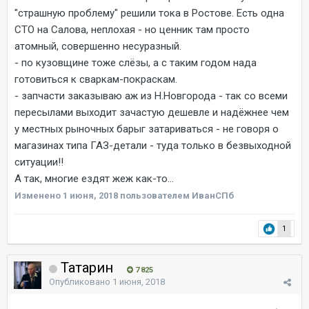
"страшную проблему" решили тока в Ростове. Есть одна
СТО на Салова, неплохая - но ценник там просто
атомный, совершенно несуразный.
- по кузовщине тоже слёзы, а с таким годом нада
готовиться к сваркам-покраскам.
- запчасти заказываю аж из Н.Новгорода - так со всеми
пересылами выходит зачастую дешевле и надёжнее чем
у местных рыночных барыг затариваться - не говоря о
магазинах типа ГАЗ-детали - туда только в безвыходной
ситуации!!
А так, многие ездят жеж как-то...
Изменено
1 июня, 2018
пользователем ИванСПб
1
Татарин
7 825
Опубликовано
1 июня, 2018