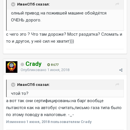
ИванСПб сказал:
олный привод на пожившей машине обойдётся
ОЧЕНЬ дорого.
с чего это ? Что там дороже? Мост раздатка? Сломать и
то и другое, у неё сил не хватит)))
Crady
8 677
Опубликовано
1 июня, 2018
ИванСПб сказал:
чтой то?
а вот так они сертифицированы.на барг вообще
пытаются как на автобус считать,письмо газа типа было
по этому поводу в налоговые. -_-
Изменено
1 июня, 2018
пользователем Crady