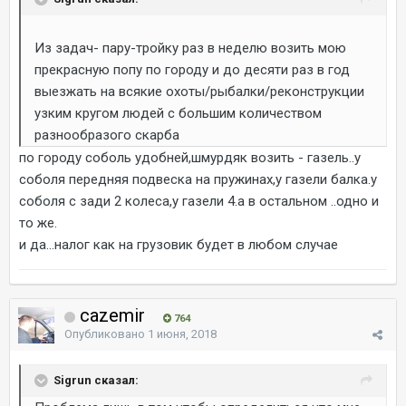
Из задач- пару-тройку раз в неделю возить мою
прекрасную попу по городу и до десяти раз в год
выезжать на всякие охоты/рыбалки/реконструкции
узким кругом людей с большим количеством
разнообразого скарба
по городу соболь удобней,шмурдяк возить - газель..у
соболя передняя подвеска на пружинах,у газели балка.у
соболя с зади 2 колеса,у газели 4.а в остальном ..одно и
то же.
и да...налог как на грузовик будет в любом случае
cazemir
764
Опубликовано
1 июня, 2018
Sigrun сказал: