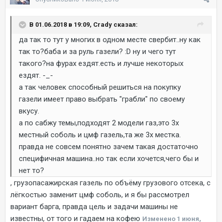
В 01.06.2018 в 19:09, Crady сказал:
да так то тут у многих в одном месте свербит..ну как
так то?баба и за руль газели? :D ну и чего тут
такого?на фурах ездят.есть и лучше некоторых
ездят. -_-
а так человек способный решиться на покупку
газели имеет право выбрать "грабли" по своему
вкусу.
а по сабжу темы,подходят 2 модели газ,это 3х
местный соболь и цмф газель,та же 3х местка.
правда не совсем понятно зачем такая достаточно
специфичная машина..но так если хочется,чего бы и
нет то?
, грузопасажирская газель по объёму грузового отсека, с
лёгкостью заменит цмф соболь, и я бы рассмотрел
вариант барга, правда цель и задачи машины не
известны, от того и гадаем на кофею
Изменено
1 июня,