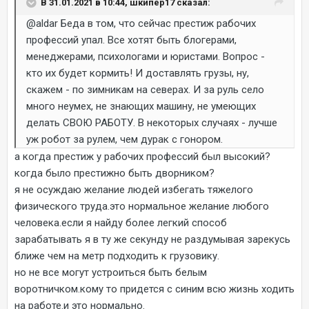
В 31.01.2021 в 10:44, шкипер17 сказал:
@aldar
Беда в том, что сейчас престиж рабочих
профессий упал. Все хотят быть блогерами,
менеджерами, психологами и юристами. Вопрос -
кто их будет кормить! И доставлять грузы, ну,
скажем - по зимникам на северах. И за руль село
много неумех, не знающих машину, не умеющих
делать СВОЮ РАБОТУ. В некоторых случаях - лучше
уж робот за рулем, чем дурак с гонором.
а когда престиж у рабочих профессий был высокий?
когда было престижно быть дворником?
я не осуждаю желание людей избегать тяжелого
физического труда.это нормальное желание любого
человека.если я найду более легкий способ
зарабатывать я в ту же секунду не раздумывая зарекусь
ближе чем на метр подходить к грузовику.
но не все могут устроиться быть белым
воротничком.кому то придется с синим всю жизнь ходить
на работе.и это нормально.