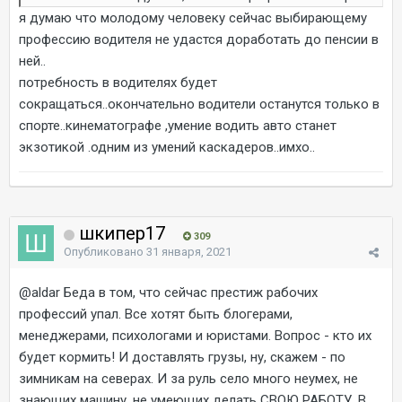
я думаю что молодому человеку сейчас выбирающему
профессию водителя не удастся доработать до пенсии в
ней..
потребность в водителях будет
сокращаться..окончательно водители останутся только в
спорте..кинематографе ,умение водить авто станет
экзотикой .одним из умений каскадеров..имхо..
шкипер17
309
Опубликовано
31 января, 2021
@aldar
Беда в том, что сейчас престиж рабочих
профессий упал. Все хотят быть блогерами,
менеджерами, психологами и юристами. Вопрос - кто их
будет кормить! И доставлять грузы, ну, скажем - по
зимникам на северах. И за руль село много неумех, не
знающих машину, не умеющих делать СВОЮ РАБОТУ. В