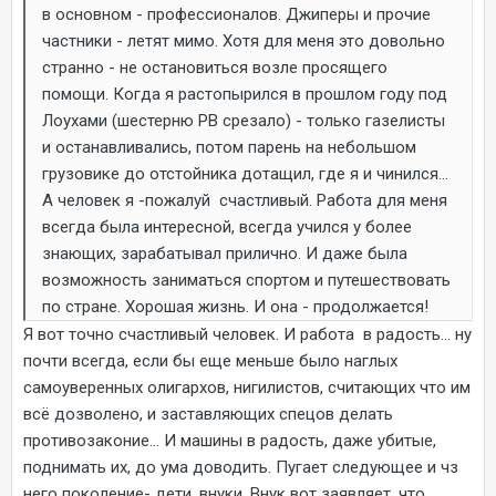
в основном - профессионалов. Джиперы и прочие
частники - летят мимо. Хотя для меня это довольно
странно - не остановиться возле просящего
помощи. Когда я растопырился в прошлом году под
Лоухами (шестерню РВ срезало) - только газелисты
и останавливались, потом парень на небольшом
грузовике до отстойника дотащил, где я и чинился...
А человек я -пожалуй счастливый. Работа для меня
всегда была интересной, всегда учился у более
знающих, зарабатывал прилично. И даже была
возможность заниматься спортом и путешествовать
по стране. Хорошая жизнь. И она - продолжается!
Я вот точно счастливый человек. И работа в радость... ну
почти всегда, если бы еще меньше было наглых
самоуверенных олигархов, нигилистов, считающих что им
всё дозволено, и заставляющих спецов делать
противозаконие… И машины в радость, даже убитые,
поднимать их, до ума доводить. Пугает следующее и чз
него поколение- дети, внуки. Внук вот заявляет, что