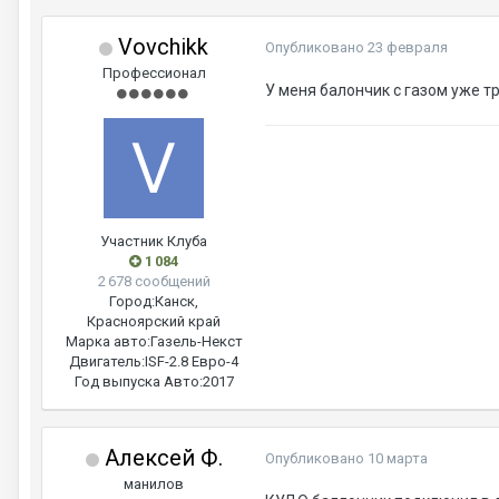
Vovchikk
Опубликовано
23 февраля
Профессионал
У меня балончик с газом уже тр
Участник Клуба
1 084
2 678 сообщений
Город:
Канск,
Красноярский край
Марка авто:
Газель-Некст
Двигатель:
ISF-2.8 Евро-4
Год выпуска Авто:
2017
Алексей Ф.
Опубликовано
10 марта
манилов