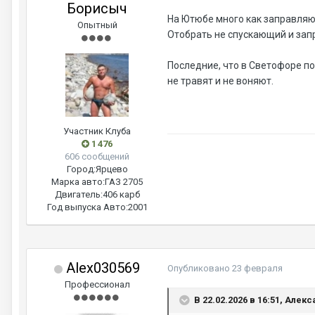
Борисыч
На Ютюбе много как заправляю
Опытный
Отобрать не спускающий и зап
Последние, что в Светофоре по
не травят и не воняют.
Участник Клуба
1 476
606 сообщений
Город:
Ярцево
Марка авто:
ГАЗ 2705
Двигатель:
406 карб
Год выпуска Авто:
2001
Alex030569
Опубликовано
23 февраля
Профессионал
В 22.02.2026 в 16:51, Але