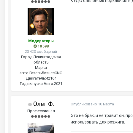
КУДО баллончик подключил в де
Модераторы
10 598
23 420 сообщений
Город:
Ленинградская
область
Марка
авто:
ГазельБизнесCNG
Двигатель:
42164
Год выпуска Авто:
2021
Олег Ф.
Опубликовано
10 марта
Профессионал
Это не брак, и не травит он, п
использовать для розжига.