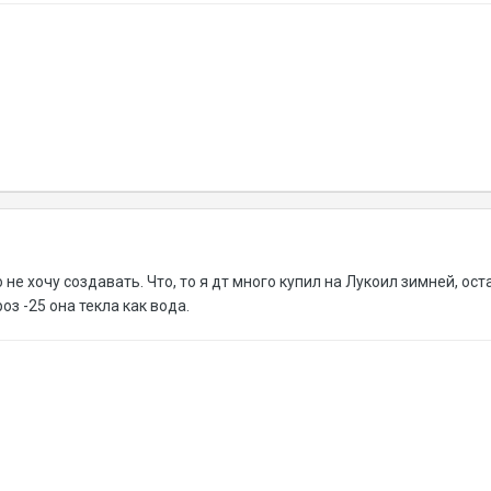
 не хочу создавать. Что, то я дт много купил на Лукоил зимней, ос
оз -25 она текла как вода.