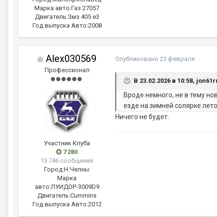
Марка авто:
Газ 27057
Двигатель:
Змз 405 е3
Год выпуска Авто:
2008
Alex030569
Опубликовано
23 февраля
Профессионал
В 23.02.2026 в 10:58, jon61
Вроде немного, не в тему нов
езде на зимней солярке лето
Ничего не будет.
Участник Клуба
7 280
13 746 сообщений
Город:
Н.Челны
Марка
авто:
ЛУИДОР-3009D9
Двигатель:
Cummins
Год выпуска Авто:
2012