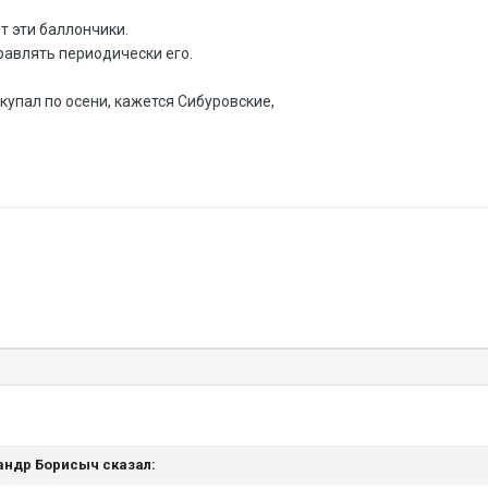
т эти баллончики.
равлять периодически его.
купал по осени, кажется Сибуровские,
ксандр Борисыч сказал: