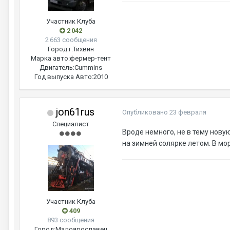
Участник Клуба
2 042
2 663 сообщения
Город:
г.Тихвин
Марка авто:
фермер-тент
Двигатель:
Cummins
Год выпуска Авто:
2010
jon61rus
Опубликовано
23 февраля
Специалист
Вроде немного, не в тему новую
на зимней солярке летом. В мор
Участник Клуба
409
893 сообщения
Город:
Малоярославец