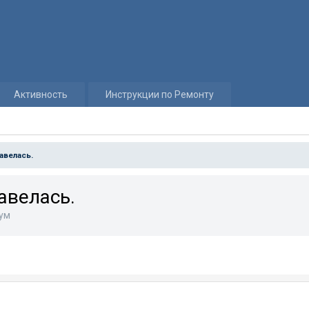
Активность
Инструкции по Ремонту
завелась.
завелась.
ум