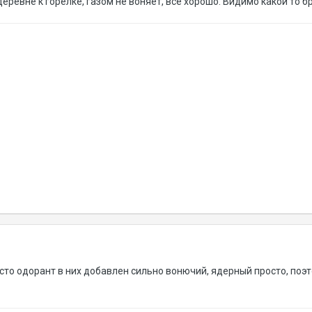
ревне к горелке, газом не воняет, все хорошо. Видимо какой то б
росто одорант в них добавлен сильно вонючий, ядерный просто, поэ