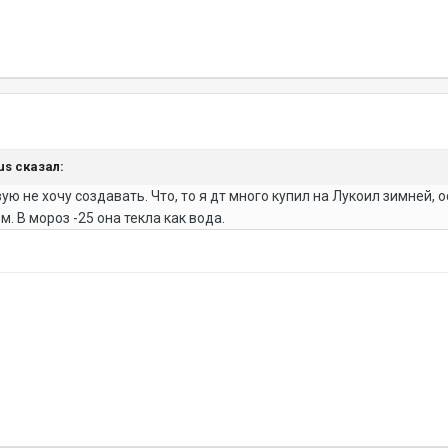
rus сказал:
ую не хочу создавать. Что, то я дт много купил на Лукоил зимней, 
м. В мороз -25 она текла как вода.