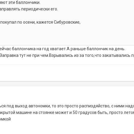
яют эти баллончики.
аправлять периодически его.
покупал по осени, кажется Сибуровские,
ейчас баллончика на год хватает.А раньше баллончик на день.
Заправка тут не при чем.Взрывались из за того,что закатывались 
ься под выход автономки, то это просто распиздяйство, с ними над
акрытой машине на стоянке может и 50 градусов быть, просто летом
номкой