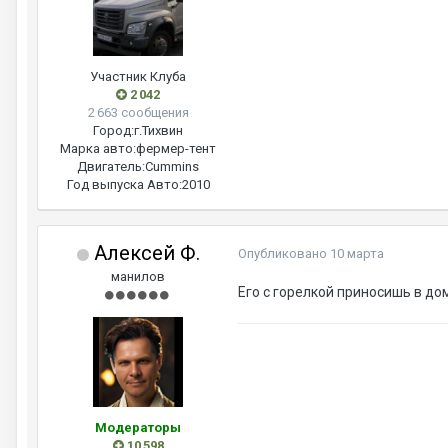
Участник Клуба
2 042
2 663 сообщения
Город:
г.Тихвин
Марка авто:
фермер-тент
Двигатель:
Cummins
Год выпуска Авто:
2010
Алексей Ф.
Опубликовано
10 марта
манилов
Его с горелкой приносишь в до
Модераторы
10 598