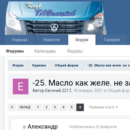
Главная
Новости
Форум
Галерея
Форумы
Календарь
Лидеры
Форум
Курилка
Общий форум
-25. Масло как желе. не 
-25. Масло как желе. не 
Автор Евгений 2217,
18 января, 2021
в
Общий фор
Страница 6 из 6
1
2
3
4
5
6
НАЗАД
Александр
Опубликовано
22 февраля