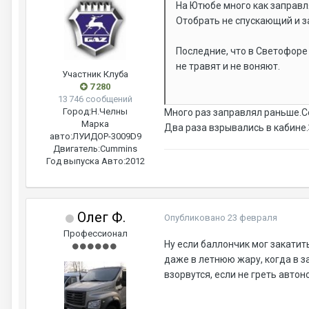
На Ютюбе много как заправл
Отобрать не спускающий и з
Последние, что в Светофоре 
не травят и не воняют.
Участник Клуба
7 280
13 746 сообщений
Город:
Н.Челны
Много раз заправлял раньше.С
Марка
Два раза взрывались в кабине.
авто:
ЛУИДОР-3009D9
Двигатель:
Cummins
Год выпуска Авто:
2012
Олег Ф.
Опубликовано
23 февраля
Профессионал
Ну если баллончик мог закатит
даже в летнюю жару, когда в з
взорвутся, если не греть авто