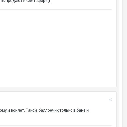
рак продают в Светофоре((
тому и воняет. Такой баллончик только в бане и