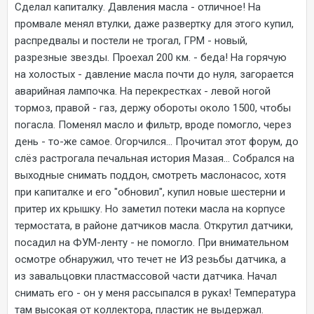
Сделал капиталку. Давления масла - отличное! На
промвале менял втулки, даже развертку для этого купил,
распредвалы и постели не трогал, ГРМ - новый,
разрезные звезды. Проехал 200 км. - беда! На горячую
на холостых - давление масла почти до нуля, загорается
аварийная лампочка. На перекрестках - левой ногой
тормоз, правой - газ, держу обороты около 1500, чтобы
погасла. Поменял масло и фильтр, вроде помогло, через
день - то-же самое. Огорчился... Прочитал этот форум, до
слёз растрогала печальная история Мазая... Собрался на
выходные снимать поддон, смотреть маслонасос, хотя
при капиталке и его "обновил", купил новые шестерни и
притер их крышку. Но заметил потеки масла на корпусе
термостата, в районе датчиков масла. Открутил датчики,
посадил на ФУМ-ленту - не помогло. При внимательном
осмотре обнаружил, что течет не ИЗ резьбы датчика, а
из завальцовки пластмассовой части датчика. Начал
снимать его - он у меня рассыпался в руках! Температура
там высокая от коллектора, пластик не выдержал.