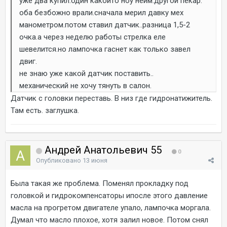
уже два купил.один какойто ноу нейм.другой пекар.
оба безбожно врали.сначала мерил давку мех
манометром.потом ставил датчик..разница 1,5-2
очка.а через неделю работы стрелка еле
шевелится.но лампочка гаснет как только завел
двиг.
не знаю уже какой датчик поставить..
механический не хочу тянуть в салон.
Датчик с головки переставь. В низ где гидронатижитель.
Там есть. заглушка.
Андрей Анатольевич 55
0
Опубликовано
13 июня
Была такая же проблема. Поменял прокладку под
головкой и гидрокомпенсаторы ипосле этого давление
масла на прогретом двигателе упало, лампочка моргала.
Думал что масло плохое, хотя залил новое. Потом снял