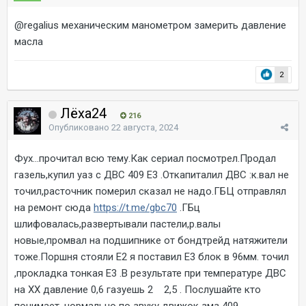
@regalius
механическим манометром замерить давление
масла
2
Лёха24
216
Опубликовано
22 августа, 2024
Фух...прочитал всю тему.Как сериал посмотрел.Продал
газель,купил уаз с ДВС 409 Е3 .Откапиталил ДВС :к.вал не
точил,расточник померил сказал не надо.ГБЦ отправлял
на ремонт сюда
https://t.me/gbc70
.ГБц
шлифовалась,развертывали пастели,р.валы
новые,промвал на подшипнике от бондтрейд натяжители
тоже.Поршня стояли Е2 я поставил Е3 блок в 96мм. точил
,прокладка тонкая Е3 .В результате при температуре ДВС
на ХХ давление 0,6 газуешь 2 2,5 . Послушайте кто
понимает ,нормально по звуку движок змз 409