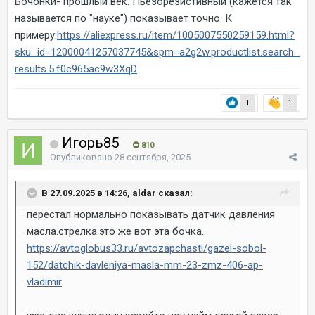
Бочонки- прошлый век. Пьезорезистивный (кажется так
называется по "науке") показывает точно. К
примеру:
https://aliexpress.ru/item/1005007550259159.html?
sku_id=12000041257037745&spm=a2g2w.productlist.search_
results.5.f0c965ac9w3XqD
1
1
Игорь85
810
Опубликовано
28 сентября, 2025
В 27.09.2025 в 14:26, aldar сказал:
перестал нормально показывать датчик давления
масла.стрелка.это же вот эта бочка..
https://avtoglobus33.ru/avtozapchasti/gazel-sobol-
152/datchik-davleniya-masla-mm-23-zmz-406-ap-
vladimir