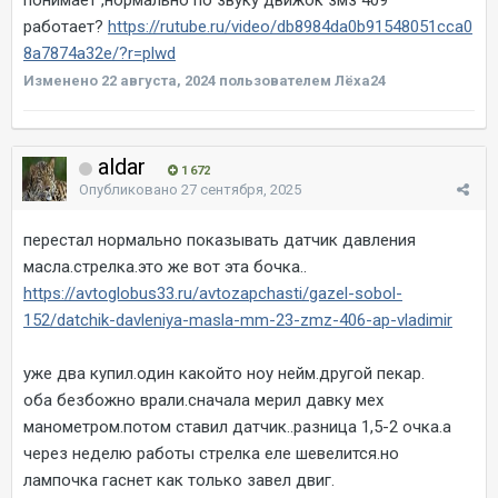
работает?
https://rutube.ru/video/db8984da0b91548051cca0
8a7874a32e/?r=plwd
Изменено
22 августа, 2024
пользователем Лёха24
aldar
1 672
Опубликовано
27 сентября, 2025
перестал нормально показывать датчик давления
масла.стрелка.это же вот эта бочка..
https://avtoglobus33.ru/avtozapchasti/gazel-sobol-
152/datchik-davleniya-masla-mm-23-zmz-406-ap-vladimir
уже два купил.один какойто ноу нейм.другой пекар.
оба безбожно врали.сначала мерил давку мех
манометром.потом ставил датчик..разница 1,5-2 очка.а
через неделю работы стрелка еле шевелится.но
лампочка гаснет как только завел двиг.