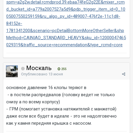
spm=a2g2w.detail.rcmdprod.39.ebaa74feG2g22E&mixer_rcm
d_bucket_id=a779a2007527a5d9&pdp_trigger_item_id=0_10
05007550259159&ru_algo_pv_id=489007-476f2e-11c1d8-
84152e-
1781341200&scenario=pcDetailBottomMoreOtherSeller&shp
Method=CAINIAO_STANDARD_HEAVY&sku_id=12000047465
029319&traffic_source=recommendation&type_rcmd=core
Москаль
255
Опубликовано
13 июня
основное давление 16 клопы теряют в
- в постели распредвалов (головку ведет не только
снизу а по всему корпусу)
- ГРМ (помогает установка натяжителей с манжетой)
даже если все будет в идеале - это не надолговечно
как у камня передняя крышка с насосом.