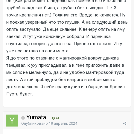
он. (Как раз может с неделю как поменял его и взял не с
трубой назад как было, а труба в бок выходит. Т.е. 3
точки крепления нет.) Толкнул его. Вроде не качается. Ну
и поехал уверенный что это глушак. А на следующий день
опять застучало. Да еще сильнее. К вечеру опять на яму
заехал. И тут уже консилиум собрали. И парнишка
спустился, говорит, да это гена. Принес стетоскоп. И тут
уже все встало на свои места.
Я до этого по старинке с мантировкой вокруг движка
танцевал, к уху прикладывал, а к гене приложить даже в
мыслях не мелькнуло, да и не удобно мантировкой туда
лесть. А этой приблудой без напряга в любое место
дотягиваешься. Я себе сразу купил и в бардачок бросил.
Пусть будет.
Yumata
41
Опубликовано
19 апреля, 2024