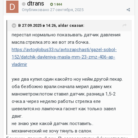
dtrans
1 844
Опубликовано
27 сентября, 2025
В 27.09.2025 в 14:26, aldar сказал:
перестал нормально показывать датчик давления
масла.стрелка.это же вот эта бочка..
https://avtoglobus33.ru/avtozapchasti/gazel-sobol-
152/datchik-davleniya-masla-mm-23-zmz-406-ap-
vladimir
уже два купил.один какойто ноу нейм.другой пекар.
оба безбожно врали.сначала мерил давку мех
манометром.потом ставил датчик..разница 1,5-2
очка.а через неделю работы стрелка еле
шевелится.но лампочка гаснет как только завел
двиг.
не знаю уже какой датчик поставить..
механический не хочу тянуть в салон.