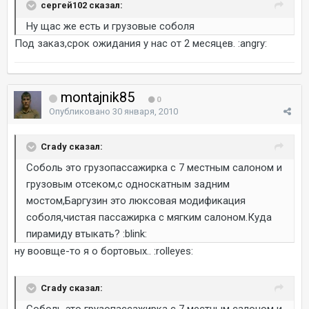
сергей102 сказал:
Ну щас же есть и грузовые соболя
Под заказ,срок ожидания у нас от 2 месяцев. :angry:
montajnik85
0
Опубликовано
30 января, 2010
Crady сказал:
Соболь это грузопассажирка с 7 местным салоном и
грузовым отсеком,с односкатным задним
мостом,Баргузин это люксовая модификация
соболя,чистая пассажирка с мягким салоном.Куда
пирамиду втыкать? :blink:
ну воовще-то я о бортовых.. :rolleyes:
Crady сказал:
Соболь это грузопассажирка с 7 местным салоном и