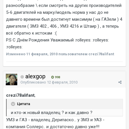
разнообразие \ если смотреть на других производителей
5-6 двигателей на марку/модель норма у нас до не
давнего времени был достигнут максимум ( на ГАЗели ) 4
двигателя ( ЗМЗ 402 , 406 , УМЗ 4216 и Штаир ) , а теперь
всё обратно к истокам :(
P.S С Днём Рождения Уважаемый :rolleyes: :rolleyes:
:rolleyes:
Изменено
11 февраля, 2010
пользователем crezi78alifant
alexgop
998
Опубликовано
12 февраля, 2010
crezi78alifant
,
Цитата
и кто-ж новый владелец ? и как давно ?
УМЗ и ГАЗ - владелец Дерипаско... у ЗМЗ и УАЗ -
компания Соллерс.. и достаточно давно уже!!!