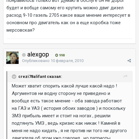
понравилось только вот думаю в обслуге он не дорог
будет и вобще самому его крутить можно двиг дизел
расход 9-10 газель 2705 какое ваше мнение интересует в
основном про двигатель как он а еще коробка тоже
мерсовская?
alexgop
998
Опубликовано
10 февраля, 2010
crezi78alifant сказал:
Может хватит спорить какой лучше какой надо !
Аргументов ни водну сторону не приведено и
вообще есть такое мнение - оба завода работают
на ГАЗ и УАЗ ( история обоих заводов ) и поскольку
ЗМЗ прибыль имеет и стоит на ногах , решили
подтянуть УМЗ , ведь кризис как никак ! Камней в
меня не надо кидать , я не против ни того ни другого
двигателя об этом ужо говорил , но патриоты