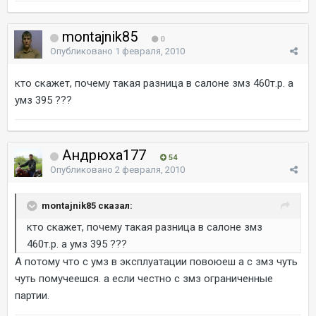
montajnik85
0
Опубликовано
1 февраля, 2010
кто скажет, почему такая разница в салоне змз 460т.р. а
умз 395 ???
Андрюха177
54
Опубликовано
2 февраля, 2010
montajnik85 сказал:
кто скажет, почему такая разница в салоне змз
460т.р. а умз 395 ???
А потому что с умз в эксплуатации повоюеш а с змз чуть
чуть помучеешся. а если честно с змз ограниченные
партии.