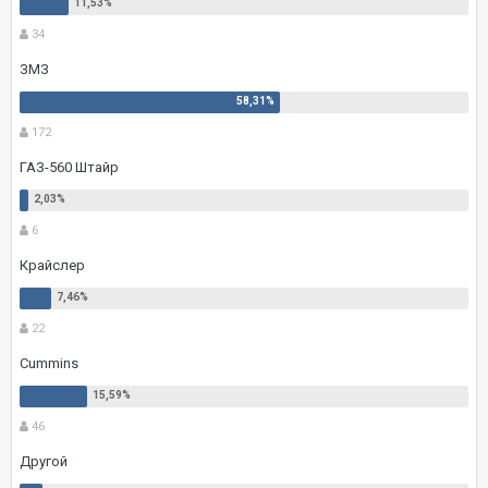
34
ЗМЗ
172
ГАЗ-560 Штайр
6
Крайслер
22
Cummins
46
Другой