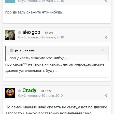
Опубликовано
26 марта, 2010
про дизель скажите что-нибудь.
alexgop
998
Опубликовано
26 марта, 2010
priz сказал:
про дизель скажите что-нибудь.
про какой?? нет пока ни каких... летом мерседесовские
дизеля устанавливать будут..
Crady
8 677
Опубликовано
30 июня, 2010
По самой машине ничё сказать не смогу,а вот по движке
запросто.Движок достаточно нормальный,само