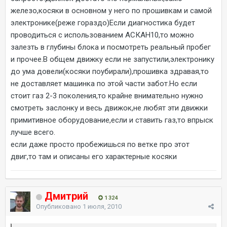
железо,косяки в основном у него по прошивкам и самой
электронике(реже гораздо)Если диагностика будет
проводиться с использованием АСКАН10,то можно
залезть в глубины блока и посмотреть реальный пробег
и прочее.В общем движку если не запустили,электронику
до ума довели(косяки поубирали),прошивка здравая,то
не доставляет машинка по этой части забот.Но если
стоит газ 2-3 поколения,то крайне внимательно нужно
смотреть заслонку и весь движок,не любят эти движки
примитивное оборудование,если и ставить газ,то впрыск
лучше всего.
если даже просто пробежишься по ветке про этот
двиг,то там и описаны его характерные косяки
Дмитрий
1 324
Опубликовано
1 июля, 2010