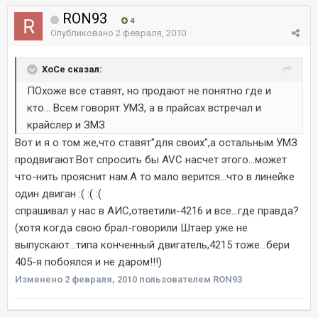
RON93
4
Опубликовано
2 февраля, 2010
ХоСе сказал:
ПОхоже все ставят, но продают не понятно где и
кто... Всем говорят УМЗ, а в прайсах встречал и
крайслер и ЗМЗ
Вот и я о том же,что ставят"для своих",а остальным УМЗ
продвигают.Вот спросить бы AVC насчет этого...может
что-нить прояснит нам.А то мало верится...что в линейке
один двиган :( :( :(
спрашивал у нас в АИС,ответили-4216 и все...где правда?
(хотя когда свою брал-говорили Штаер уже не
выпускают...типа конченный двигатель,4215 тоже...бери
405-я побоялся и не даром!!!)
Изменено
2 февраля, 2010
пользователем RON93