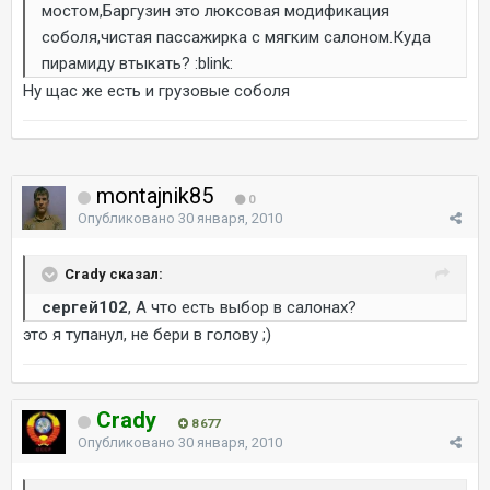
мостом,Баргузин это люксовая модификация
соболя,чистая пассажирка с мягким салоном.Куда
пирамиду втыкать? :blink:
Ну щас же есть и грузовые соболя
montajnik85
0
Опубликовано
30 января, 2010
Crady сказал:
сергей102
, А что есть выбор в салонах?
это я тупанул, не бери в голову ;)
Crady
8 677
Опубликовано
30 января, 2010