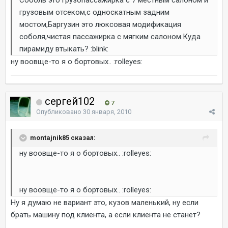
грузовым отсеком,с односкатным задним
мостом,Баргузин это люксовая модификация
соболя,чистая пассажирка с мягким салоном.Куда
пирамиду втыкать? :blink:
ну воовще-то я о бортовых.. :rolleyes:
сергей102
7
Опубликовано
30 января, 2010
montajnik85 сказал:
ну воовще-то я о бортовых.. :rolleyes:
ну воовще-то я о бортовых.. :rolleyes:
Ну я думаю не вариант это, кузов маленький, ну если
брать машину под клиента, а если клиента не станет?