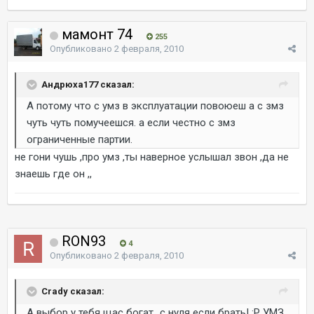
мамонт 74
255
Опубликовано
2 февраля, 2010
Андрюха177 сказал:
А потому что с умз в эксплуатации повоюеш а с змз
чуть чуть помучеешся. а если честно с змз
ограниченные партии.
не гони чушь ,про умз ,ты наверное услышал звон ,да не
знаешь где он ,,
RON93
4
Опубликовано
2 февраля, 2010
Crady сказал:
А выбор у тебя щас богат...с нуля если брать! :P УМЗ