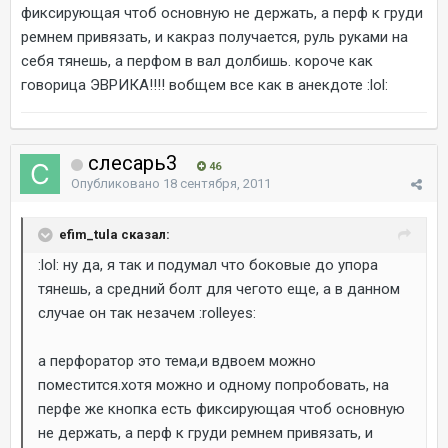
фиксирующая чтоб основную не держать, а перф к груди
ремнем привязать, и какраз получается, руль руками на
себя тянешь, а перфом в вал долбишь. короче как
говорица ЭВРИКА!!!! вобщем все как в анекдоте :lol:
слесарь3
46
Опубликовано
18 сентября, 2011
efim_tula сказал:
:lol: ну да, я так и подумал что боковые до упора
тянешь, а средний болт для чегото еще, а в данном
случае он так незачем :rolleyes:
а перфоратор это тема,и вдвоем можно
поместится.хотя можно и одному попробовать, на
перфе же кнопка есть фиксирующая чтоб основную
не держать, а перф к груди ремнем привязать, и