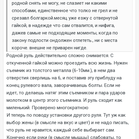
родной снять не могу, не слазиет ни какими
способами, единственное что толко не грел и не
срезавл болгаркой.месяц уже езжу с отвернутой
гайкой, в надежде что сам отвалится, и нифига,
дажев самые не подходящие моменты, когда по
закону подлости ондолжен отлететь., ни с места
короче. внешне не приварен нигде.
Родной руль действительно сложно снимается. С
откученной гайкой можно проездить всю жизнь. Нужен
съемник из толстого металла (6-10мм.), в нем два
отверстия сверлишь на 6, и поставив эту приблуду на
конец рулевого вала, заворачиваешь болты. Если не
идет, то делаешь натяг этим съемником и пара ударов
молотком в центр этого съемника. И руль сходит как
миленький. Проверено многократною
И теперь по поводу установки другого руля. Тут уж как
выбор жены (в смысле на вкус и цвет) и не надо писать,
что руль не нравится, каждый себе выбирает сам.
Конечно если руки (в смысле мышцы) слабоваты, то