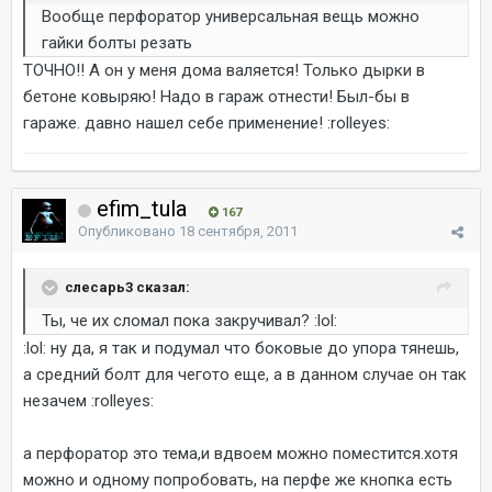
Вообще перфоратор универсальная вещь можно
гайки болты резать
ТОЧНО!! А он у меня дома валяется! Только дырки в
бетоне ковыряю! Надо в гараж отнести! Был-бы в
гараже. давно нашел себе применение! :rolleyes:
efim_tula
167
Опубликовано
18 сентября, 2011
слесарь3 сказал:
Ты, че их сломал пока закручивал? :lol:
:lol: ну да, я так и подумал что боковые до упора тянешь,
а средний болт для чегото еще, а в данном случае он так
незачем :rolleyes:
а перфоратор это тема,и вдвоем можно поместится.хотя
можно и одному попробовать, на перфе же кнопка есть