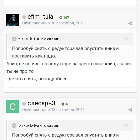
efim_tula
167
Опубликовано
18 сентября, 2011
t-r-a-k-t-a-r сказал:
Попробуй снять с редуктора,вал опустить вниз и
поставить как надо.
блин, не понял... на редукторе на крестовине клин, значит
ты не про то.
где что снять, поподробнее
слесарь3
46
Опубликовано
18 сентября, 2011
t-r-a-k-t-a-r сказал:
Попробуй снять с редуктора,вал опустить вниз и