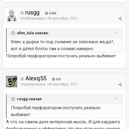
rusgg
4 006
Опубликовано
18 сентября, 2011
efim_tula сказал:
блин, а дырки то под съемник не сквозные же,да?,
вот я дятел болты там и сломал наверно.
Попробуй перфоратором постучать реально выбивает
Alexq55
342
Опубликовано
18 сентября, 2011
rusgg сказал:
Попробуй перфоратором постучать реально
выбивает
А что, на самом деле интересная мысль. И для карданга
безболезненно и эффективно. Но при этом надо одному