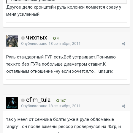
Другое дело кронштейн руль колонки ломается сразу у
меня усиленный
чихпых
4
Опубликовано
18 сентября, 2011
Руль стандартный,ГУР есть.Всё устраивает.Понимаю
тех,кто без ГУРа побольше диаметром ставит.К
остальным отношение -ну если хочется,то... :unsure:
efim_tula
167
Опубликовано
18 сентября, 2011
так у меня от семника болты уже в руле обломаные
:angry: . он после замены рессор провернулся на 45гр, и