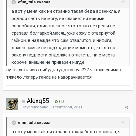
efim_tula сказал:
а вот у меня как ни странно такая беда возникла, я
родной снять не могу, не слазиет ни какими
способами, единственное что толко не грел и не
срезавл болгаркой.месяц уже езжу с отвернутой
гайкой, в надежде что сам отвалится, и нифига,
дажев самые не подходящие моменты, когда по
закону подлости ондолжен отлететь., ни с места
короче. внешне не приварен нигде.
ну ты хоть чего нибудь туда капнул??? я тоже снимал
тяжело ,теперь гайка не наворачивается
Alexq55
342
Опубликовано
18 сентября, 2011
efim_tula сказал:
а вот у меня как ни странно такая беда возникла, я