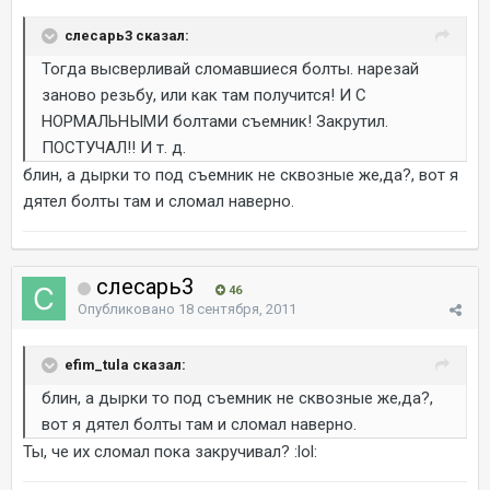
слесарь3 сказал:
Тогда высверливай сломавшиеся болты. нарезай
заново резьбу, или как там получится! И С
НОРМАЛЬНЫМИ болтами съемник! Закрутил.
ПОСТУЧАЛ!! И т. д.
блин, а дырки то под съемник не сквозные же,да?, вот я
дятел болты там и сломал наверно.
слесарь3
46
Опубликовано
18 сентября, 2011
efim_tula сказал:
блин, а дырки то под съемник не сквозные же,да?,
вот я дятел болты там и сломал наверно.
Ты, че их сломал пока закручивал? :lol: