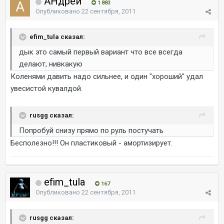
AHдрей
1 883
Опубликовано
22 сентября, 2011
efim_tula сказал:
дык это самый первый вариант что все всегда
делают, нивкакую
Коленями давить надо сильнее, и один "хороший" удал
увесистой кувалдой.
rusgg сказал:
Попробуй снизу прямо по руль постучать
Бесполезно!!! Он пластиковый - амортизирует.
efim_tula
167
Опубликовано
22 сентября, 2011
rusgg сказал: