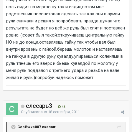
ноль сидит на мертво ну так и ездил,потом мне
родственник посоветовал сделать так как они в армии
рули снимали и решил я попробовать правда думал что
результата не будет но всё же руль был спят и поставлен
ровно:-)совет был такой:откручиваеш центральную гайку
НО не до конца,оставляешь гайку так чтобы вал был
внутри вровень с гайкой,берешь молоток и наставляешь
на гайку,а в другую руку кувалду,упираешься коленями в
руль тянешь его вверх и бьешь кувалдой по молотку у
меня руль поддался с третьего удара и резьба на вале
живая и руль:)попробуй надеюсь поможет
слесарь3
46
Опубликовано
18 сентября, 2011
Серёжка007 сказал: