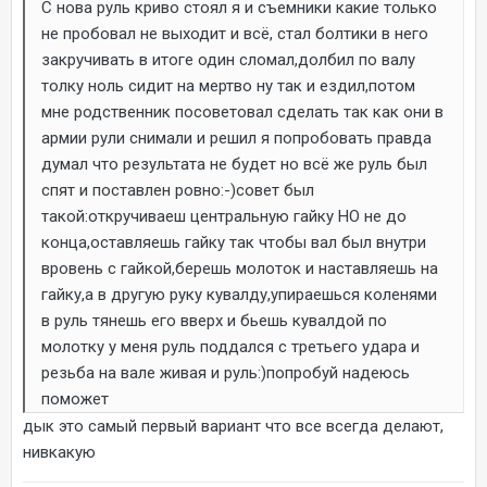
С нова руль криво стоял я и съемники какие только
не пробовал не выходит и всё, стал болтики в него
закручивать в итоге один сломал,долбил по валу
толку ноль сидит на мертво ну так и ездил,потом
мне родственник посоветовал сделать так как они в
армии рули снимали и решил я попробовать правда
думал что результата не будет но всё же руль был
спят и поставлен ровно:-)совет был
такой:откручиваеш центральную гайку НО не до
конца,оставляешь гайку так чтобы вал был внутри
вровень с гайкой,берешь молоток и наставляешь на
гайку,а в другую руку кувалду,упираешься коленями
в руль тянешь его вверх и бьешь кувалдой по
молотку у меня руль поддался с третьего удара и
резьба на вале живая и руль:)попробуй надеюсь
поможет
дык это самый первый вариант что все всегда делают,
нивкакую