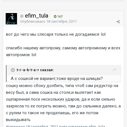
efim_tula
167
Опубликовано
18 сентября, 2011
вот до чего мы слесаря только не догадаемся :lol:
спасибо нашему автопрому, самому автопромному и всех
автопромов :lol:
t-r-a-k-t-a-r сказал:
А с сошкой не вариант,тоже вроде на шлицах?
сошку можно сбоку долбить, типа чтоб сам редуктор на
весу был, а сама сошка на столе,и вылетает как
ошпаренная посе нескольких ударов, да и если сильно
захрясла то ее погреть можно, там до сальника далеко, а
с рулем то такое не проделаешь, его же потом
выкидывать
Изменено
18 сентября, 2011
пользователем efim_tula