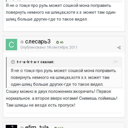
Я не о том,я про руль может сошкой мона поправить
повернуть немного на шлицах,хотя х.з. может там один
шлиц больше других-где то такое видел.
слесарь3
46
Опубликовано
18 сентября, 2011
t-r-a-k-t-a-r сказал:
Я не о том,я про руль может сошкой мона поправить
повернуть немного на шлицах,хотя х.з. может там
один шлиц больше других-где то такое видел.
Сошку можно в двух положениях вкорячить! Первое
нормальное. а второе вверх ногами! Снимешь поймешь!
Там шлицы не везде есть пропуск!
efim_tula