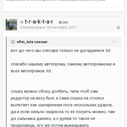
t-r-a-k-t-a-r
260
Опубликовано
18 сентября, 2011
efim_tula сказал:
вот до чего мы слесаря только не догадаемся :lol:
спасибо нашему автопрому, самому автопромному и
всех автопромов :lol:
сошку можно сбоку долбить, типа чтоб сам
редуктор на весу был, а сама сошка на столе,и
вылетает как ошпаренная посе нескольких ударов,
да и если сильно захрясла то ее погреть можно, там
до сальника далеко, а с рулем то такое не
проделаешь, его же потом выкидывать