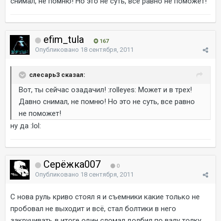
снимал, не помню! Но это не суть, все равно не поможет!
efim_tula
167
Опубликовано
18 сентября, 2011
слесарь3 сказал:
Вот, ты сейчас озадачил! :rolleyes: Может и в трех!
Давно снимал, не помню! Но это не суть, все равно
не поможет!
ну да :lol:
Серёжка007
0
Опубликовано
18 сентября, 2011
С нова руль криво стоял я и съемники какие только не
пробовал не выходит и всё, стал болтики в него
закручивать в итоге один сломал,долбил по валу толку