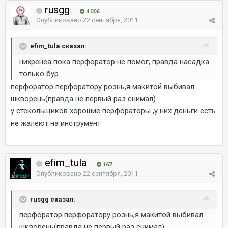
rusgg
4 006
Опубликовано
22 сентября, 2011
efim_tula сказал:
нихренеа пока перфоратор не помог, правда насадка
только бур
перфоратор перфоратору рознь,я макитой выбивал
шкворень(правда не первый раз снимал)
у стекольщиков хорошие перфораторы ,у них деньги есть
не жалеют на инструмент
efim_tula
167
Опубликовано
22 сентября, 2011
rusgg сказал:
перфоратор перфоратору рознь,я макитой выбивал
шкворень(правда не первый раз снимал)