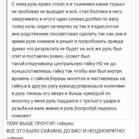
С нова руль криво стоял я и съемники какие только
не пробовал не выходит и всё, стал болтики в него
закручивать в итоге один сломал,долбил по валу
толку ноль сидит на мертво ну так и ездил,потом
мне родственник посоветовал сделать так как они в
армии рули снимали и решил я попробовать правда
думал что результата не будет но всё же руль был
спят и поставлен ровно:-)совет был
такой:откручиваеш центральную гайку НО не до
конца,оставляешь гайку так чтобы вал был внутри
вровень с гайкой,берешь молоток и наставляешь на
гайку,а в другую руку кувалду,упираешься коленями
в руль тянешь его вверх и бьешь кувалдой по
молотку у меня руль поддался с третьего удара и
резьба на вале живая и руль:)попробуй надеюсь
поможет
ТЕМУ ВЫШЕ ПРОЧТИ!! :rolleyes:
ВСЕ ЭТО БЫЛО СКАЗАНО ДО ВАС! И НЕОДНОКРАТНО!
:rolleyes: