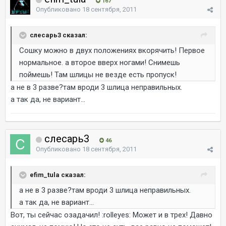
167
Опубликовано
18 сентября, 2011
слесарь3 сказал:
Сошку можно в двух положениях вкорячить! Первое
нормальное. а второе вверх ногами! Снимешь
поймешь! Там шлицы не везде есть пропуск!
а не в 3 разве?там вроди 3 шлица неправильных.
а так да, не вариант...
слесарь3
46
Опубликовано
18 сентября, 2011
efim_tula сказал:
а не в 3 разве?там вроди 3 шлица неправильных.
а так да, не вариант...
Вот, ты сейчас озадачил! :rolleyes: Может и в трех! Давно