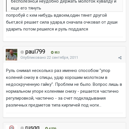
бесполезно,и неудобно держать молоток кувалду и
еще его тянуть
попробуй с кем нибудь вдвоем,один тянет другой
бьет,всё решает сила удара,я сначала очковал от души
ударить потом решился и руль поддался
paul799
853
Опубликовано
22 сентября, 2011
Руль снимал несколько раз именно способом "упор
коленей снизу в спицы, удар хорошим молотком в
недоскрученную гайку". Проблем не было. Вопрос лишь в
нормальном упоре коленями снизу - решается частично
регулировкой, частично - за счет подкладывания
различных предметов типа кирпичей под ноги...
rusgg
4 006