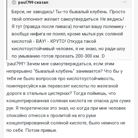
paul799 сказал:
Берси, не заводись! Ты-то бывалый клубень. Просто
твой оппонент желает самоутвердиться. Не ведись!
Я тут (правда после пиваса) почитал вашу полемику -
вообще нифига не понял, кроме мытья рук соляной
кислотой - ВАУ! - КРУТО! Откуда такой
кислотоустойчивый человек, я не знаю, но ради шоу
по умыванию готов проехать 200-300 км. :D
'paul799'! Зачем мне самоутверждаться, если этим
непрерывно "бывалый клубень" занимается? Что бы у
тебя не было вопросов про кислотоустойчивость,
поинтересуйся как перевозят кислоты по железной
дороге в стальных цистернах? Тогда поймешь, что
концентрированная соляная кислота не опасна для сухих
рук. Я теоретически это знал, но когда при мне человек
спокойно отнесся к пролитой на его руки
концентрированной соляной кислоте, было немного не
по себе. Потом привык.