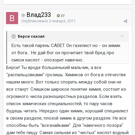
Влад233
37
Опубликовано
3 января, 2011
Берси сказал:
Есть такой парень CADET. Он газелист но - он химик
от бога... Не дай бог он прочитает твой бред про
смеси кислот - опозорит навечно..
Берси! Ты вроде большенький мальчик, а все
"распальцовками" грозишь. Химиков от бога в отечестве
нашем много. Вот только спорить между собой они не
все станут. Слишком широкое понятие химия, состоит из
огромного числа разношерстных разделов. Если взять
список химических специальностей, то пару часов
будешь читать. Нередко один химик, хороший специалист
в своем разделе, плохой химик в другом разделе. Не все
способны быть "всезнайками". Для "навечного позора"
дам тебе пищу. Самая сильная из "чистых" кислот водный