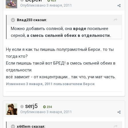
623
Опубликовано
3 января, 2011
Влад233 сказал:
Можно добавить соляной, она
вроде
посильнее
серной,
а смесь сильней обеих в отдельности.
Ну если я как ты пишешь полуграмотный Берси.. то ты
тогда кто?
Если пишешь такой вот БРЕД! а смесь сильней обеих в
отдельности.
всё зависит - от концентрации... так что, учи мат часть.
Изменено
3 января, 2011
пользователем Берси
serj5
234
Опубликовано
3 января, 2011
x445em сказал: