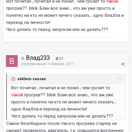
Вот почитал , почитал и не понял , чем грозит то
такой
прогрев?? :blink: Блин всё знаю , что аж уже просто и
понятно ни кто не может ничего сказать , одно бла,бла и
переход на личности!
Чего делать то перед запуском или не делать???
Влад233
37
Опубликовано
3 января, 2011
x445em сказал:
Вот почитал , почитал и не понял , чем грозит то
такой
прогрев?? :blink: Блин всё знаю , что аж уже
просто и понятно ни кто не может ничего сказать ,
одно бла,бла и переход на личности!
Чего делать то перед запуском или не делать???
Самое безобидное-после такого прогрева стартер не
сможет провернуть двигатель, т.к. повысится внутреннее