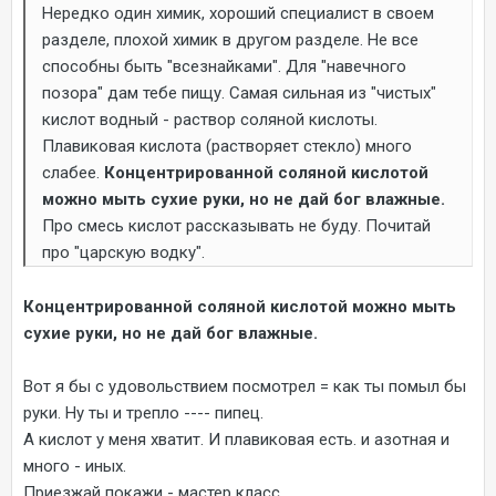
Нередко один химик, хороший специалист в своем
разделе, плохой химик в другом разделе. Не все
способны быть "всезнайками". Для "навечного
позора" дам тебе пищу. Самая сильная из "чистых"
кислот водный - раствор соляной кислоты.
Плавиковая кислота (растворяет стекло) много
слабее.
Концентрированной соляной кислотой
можно мыть сухие руки, но не дай бог влажные.
Про смесь кислот рассказывать не буду. Почитай
про "царскую водку".
Концентрированной соляной кислотой можно мыть
сухие руки, но не дай бог влажные.
Вот я бы с удовольствием посмотрел = как ты помыл бы
руки. Ну ты и трепло ---- пипец.
А кислот у меня хватит. И плавиковая есть. и азотная и
много - иных.
Приезжай покажи - мастер класс.