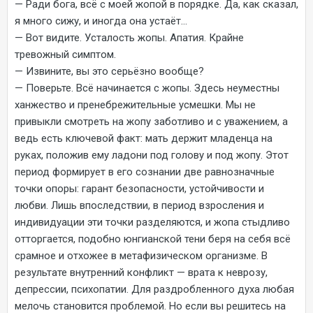
— Ради бога, всё с моей жопой в порядке. Да, как сказал,
я много сижу, и иногда она устаёт…
— Вот видите. Усталость жопы. Апатия. Крайне
тревожный симптом.
— Извините, вы это серьёзно вообще?
— Поверьте. Всё начинается с жопы. Здесь неуместны
ханжество и пренебрежительные усмешки. Мы не
привыкли смотреть на жопу заботливо и с уважением, а
ведь есть ключевой факт: мать держит младенца на
руках, положив ему ладони под голову и под жопу. Этот
период формирует в его сознании две равнозначные
точки опоры: гарант безопасности, устойчивости и
любви. Лишь впоследствии, в период взросления и
индивидуации эти точки разделяются, и жопа стыдливо
отторгается, подобно юнгианской тени беря на себя всё
срамное и отхожее в метафизическом организме. В
результате внутренний конфликт — врата к неврозу,
депрессии, психопатии. Для раздробленного духа любая
мелочь становится проблемой. Но если вы решитесь на