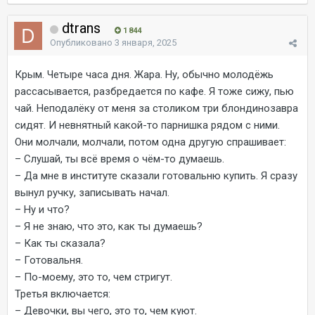
dtrans
1 844
Опубликовано
3 января, 2025
Крым. Четыре часа дня. Жара. Ну, обычно молодёжь
рассасывается, разбредается по кафе. Я тоже сижу, пью
чай. Неподалёку от меня за столиком три блондинозавра
сидят. И невнятный какой-то парнишка рядом с ними.
Они молчали, молчали, потом одна другую спрашивает:
– Слушай, ты всё время о чём-то думаешь.
– Да мне в институте сказали готовальню купить. Я сразу
вынул ручку, записывать начал.
– Ну и что?
– Я не знаю, что это, как ты думаешь?
– Как ты сказала?
– Готовальня.
– По-моему, это то, чем стригут.
Третья включается:
– Девочки, вы чего, это то, чем куют.