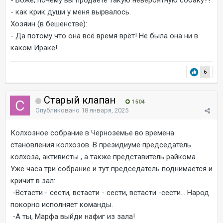
- Боже, почему вы продаёте такую невероятную собаку?!
- как крик души у меня вырвалось.
Хозяин (в бешенстве):
- Да потому что она всё время врёт! Не была она ни в
каком Ираке!
6
Старый клапан
1 504
Опубликовано
18 января, 2025
Колхозное собрание в Черноземье во времена
становления колхозов. В президиуме председатель
колхоза, активисты , а также представитель райкома.
Уже часа три собрание и тут председатель поднимается и
кричит в зал:
-Встасти - сести, встасти - сести, встасти -сести... Народ
покорно исполняет команды.
-А ты, Марфа выйди нафиг из зала!