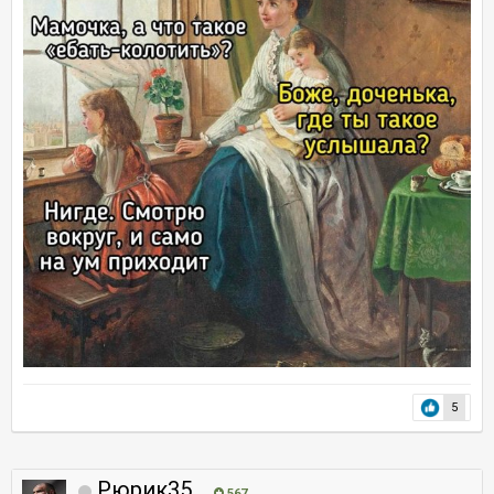
5
Рюрик35
567