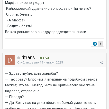
Марфа покорно уходит...
Райкомовский удивленно вопрошает: - Ты че это?
Сплять, блять!...
-А Марфа?
-Бздить, блять!
Во как раньше свою кадру председатели знали.
4
dtrans
1 844
Опубликовано
19 января, 2025
— Здравствуйте. Есть жалобы?
— Так сразу? Впрочем, я впервые на подобном сеансе.
Может, это ваш метод. Я-то не оригинален: мне жена
надоела, стерва она.
— Правда?
— Да. Вот у нас на днях пёсик любимый умер, то есть
любил его я, а она даже не всплакнула. Даже вид не