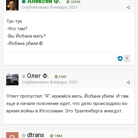
Алексей Ф.
10 594
Опубликовано
8 января, 2025
Тук-тук
-Кто там?
-Вы Йобана мать?
-Йобана убили.©
1
Олег Ф.
2 041
Опубликовано
8 января, 2025
Ответ пропустил: "Я", мужайся мать, Йобана убили. И там
еще в начале пояснение идет, что дело происходило во
время войны в Югославии. Это Трахтенберга анекдот.
dtrans
1 844