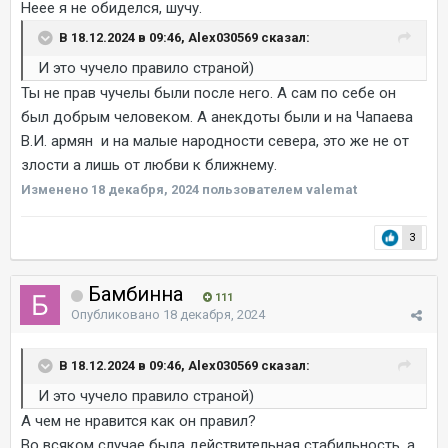
Неее я не обиделся, шучу.
В 18.12.2024 в 09:46, Alex030569 сказал:
И это чучело правило страной)
Ты не прав чучелы были после него. А сам по себе он
был добрым человеком. А анекдоты были и на Чапаева
В.И. армян и на малые народности севера, это же не от
злости а лишь от любви к ближнему.
Изменено
18 декабря, 2024
пользователем valemat
3
Бамбинна
111
Опубликовано
18 декабря, 2024
В 18.12.2024 в 09:46, Alex030569 сказал:
И это чучело правило страной)
А чем не нравится как он правил?
Во всяком случае была действительная стабильность, а