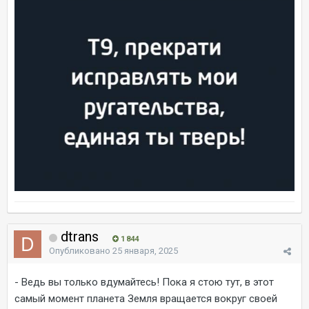
dtrans
1 844
Опубликовано
25 января, 2025
- Ведь вы только вдумайтесь! Пока я стою тут, в этот
самый момент планета Земля вращается вокруг своей