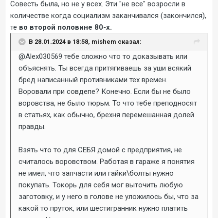
Совесть была, но не у всех. Эти "не все" возросли в
количестве когда социализм заканчивался (закончился),
те
во второй половине 80-х.
В 28.01.2024 в 18:58, mishem сказал:
@Alex030569
тебе сложно что то доказывать или
объяснять. Ты всегда притягиваешь за уши всякий
бред написанный противниками тех времен.
Воровали при совдепе? Конечно. Если бы не было
воровства, не было тюрьм. То что тебе преподносят
в статьях, как обычно, брехня перемешанная долей
правды.
Взять что то для СЕБЯ домой с предприятия, не
считалось воровством. Работая в гараже я понятия
не имел, что запчасти или гайки\болты нужно
покупать. Токорь для себя мог выточить любую
заготовку, и у него в голове не уложилось бы, что за
какой то пруток, или шестигранник нужно платить