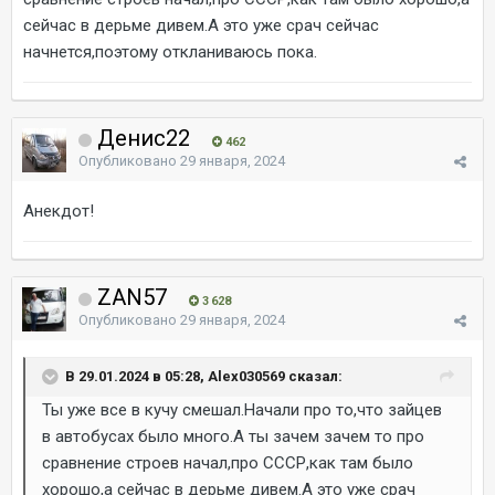
сейчас в дерьме дивем.А это уже срач сейчас
начнется,поэтому откланиваюсь пока.
Денис22
462
Опубликовано
29 января, 2024
Анекдот!
ZAN57
3 628
Опубликовано
29 января, 2024
В 29.01.2024 в 05:28, Alex030569 сказал:
Ты уже все в кучу смешал.Начали про то,что зайцев
в автобусах было много.А ты зачем зачем то про
сравнение строев начал,про СССР,как там было
хорошо,а сейчас в дерьме дивем.А это уже срач