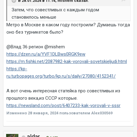
В 28.01.2024 в 11:14, mishem сказал:
Затем, что совестливых с каждым годом
становилось меньше
Метро в Москве в каком году построили? Думаешь тогда
оно без турникетов было?
@Влад 36 регион
@mishem
https://dzen.ru/a/YVF1DLBws0RGK9ew
https://m.fishki.net/2087982-kak-vorovali-sovetskieljudi.html
https://kp-
ru.turbopages.org/turbo/kp.ru/s/daily/27080/4152341/
А вот очень интересная статейка про совестливых из
прошлого века,из СССР которые.
https://newsland.com/post/6407233-kak-vorovali-v-sssr
Изменено
28 января, 2024
пользователем Alex030569
aldar