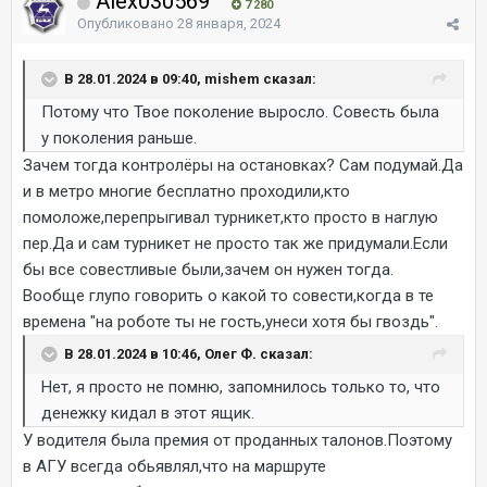
Alex030569
7 280
Опубликовано
28 января, 2024
В 28.01.2024 в 09:40, mishem сказал:
Потому что Твое поколение выросло. Совесть была
у поколения раньше.
Зачем тогда контролёры на остановках? Сам подумай.Да
и в метро многие бесплатно проходили,кто
помоложе,перепрыгивал турникет,кто просто в наглую
пер.Да и сам турникет не просто так же придумали.Если
бы все совестливые были,зачем он нужен тогда.
Вообще глупо говорить о какой то совести,когда в те
времена "на роботе ты не гость,унеси хотя бы гвоздь".
В 28.01.2024 в 10:46, Олег Ф. сказал:
Нет, я просто не помню, запомнилось только то, что
денежку кидал в этот ящик.
У водителя была премия от проданных талонов.Поэтому
в АГУ всегда обьявлял,что на маршруте