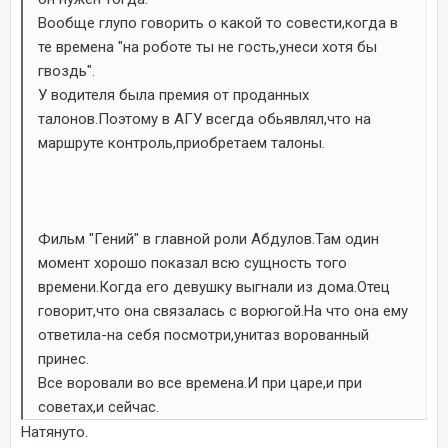
Вообще глупо говорить о какой то совести,когда в
те времена "на роботе ты не гость,унеси хотя бы
гвоздь".
У водителя была премия от проданных
талонов.Поэтому в АГУ всегда обьявлял,что на
маршруте контроль,приобретаем талоны.
Фильм "Гений" в главной роли Абдулов.Там один
момент хорошо показал всю сущность того
времени.Когда его девушку выгнали из дома.Отец
говорит,что она связалась с ворюгой.На что она ему
ответила-на себя посмотри,унитаз ворованный
принес.
Все воровали во все времена.И при царе,и при
советах,и сейчас.
Натянуто.