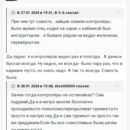
В 27.01.2024 в 19:41, B.V.A сказал:
При чем тут совесть.. зайцев ловили контролёры..
было время отец ездил на сарае с кабинкой был
инструктором.. я бывало рядом на ведре железном,
перевёрнутом..
Да ладно. я контролёров видел раз в полгода... А деньги
бросал всегда. Ну ладно, не всегда- было пару раз, что в
кармане пусто, но ехать надо. А так то всегда. Совесть
была
В 28.01.2024 в 10:48, Alex030569 сказал:
Зачем тогда контролёры на остановках? Сам
подумай.Да и в метро многие бесплатно
проходили,кто помоложе,перепрыгивал турникет,кто
просто в наглую пер.Да и сам турникет не просто так
же придумали.Если бы все совестливые были,зачем
он нужен тогда.