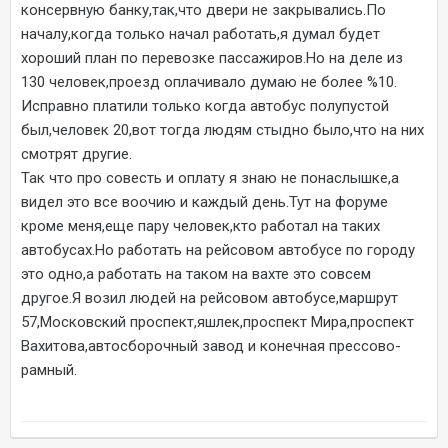
консервную банку,так,что двери не закрывались.По
началу,когда только начал работать,я думал будет
хороший план по перевозке пассажиров.Но на деле из
130 человек,проезд оплачивало думаю не более %10.
Исправно платили только когда автобус полупустой
был,человек 20,вот тогда людям стыдно было,что на них
смотрят другие.
Так что про совесть и оплату я знаю не понаслышке,а
видел это все воочию и каждый день.Тут на форуме
кроме меня,еще пару человек,кто работал на таких
автобусах.Но работать на рейсовом автобусе по городу
это одно,а работать на таком на вахте это совсем
другое.Я возил людей на рейсовом автобусе,маршрут
57,Московский проспект,яшлек,проспект Мира,проспект
Вахитова,автосборочный завод и конечная прессово-
рамный.