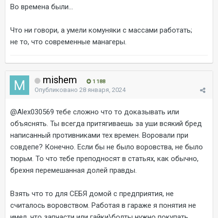
Во времена были...
Что ни говори, а умели комуняки с массами работать;
не то, что современные манагеры.
mishem
1 188
Опубликовано
28 января, 2024
@Alex030569
тебе сложно что то доказывать или
объяснять. Ты всегда притягиваешь за уши всякий бред
написанный противниками тех времен. Воровали при
совдепе? Конечно. Если бы не было воровства, не было
тюрьм. То что тебе преподносят в статьях, как обычно,
брехня перемешанная долей правды.
Взять что то для СЕБЯ домой с предприятия, не
считалось воровством. Работая в гараже я понятия не
имел, что запчасти или гайки\болты нужно покупать.