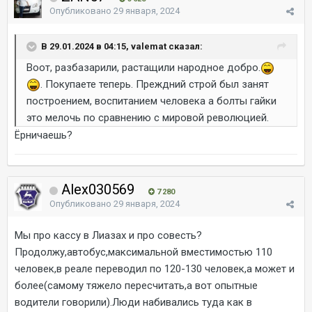
Опубликовано
29 января, 2024
В 29.01.2024 в 04:15, valemat сказал:
Воот, разбазарили, растащили народное добро.
. Покупаете теперь. Преждний строй был занят
построением, воспитанием человека а болты гайки
это мелочь по сравнению с мировой революцией.
Ёрничаешь?
Alex030569
7 280
Опубликовано
29 января, 2024
Мы про кассу в Лиазах и про совесть?
Продолжу,автобус,максимальной вместимостью 110
человек,в реале переводил по 120-130 человек,а может и
более(самому тяжело пересчитать,а вот опытные
водители говорили).Люди набивались туда как в