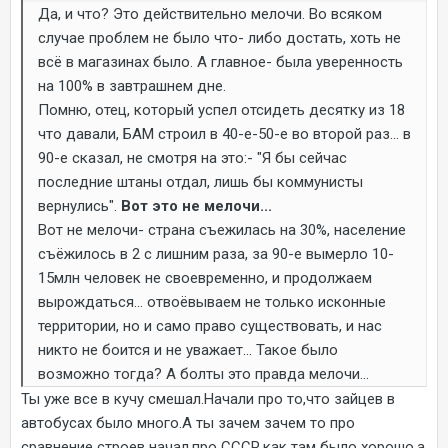
Да, и что? Это действительно мелочи. Во всяком
случае проблем не было что- либо достать, хоть не
всё в магазинах было. А главное- была уверенность
на 100% в завтрашнем дне.
Помню, отец, который успел отсидеть десятку из 18
что давали, БАМ строил в 40-е-50-е во второй раз... в
90-е сказал, не смотря на это:- "Я бы сейчас
последние штаны отдал, лишь бы коммунисты
вернулись".
Вот это не мелочи...
Вот не мелочи- страна съежилась на 30%, население
съёжилось в 2 с лишним раза, за 90-е вымерло 10-
15млн человек не своевременно, и продолжаем
вырождаться... отвоёвываем не только исконные
территории, но и само право существовать, и нас
никто не боится и не уважает... Такое было
возможно тогда? А болты это правда мелочи...
Ты уже все в кучу смешал.Начали про то,что зайцев в
автобусах было много.А ты зачем зачем то про
сравнение строев начал,про СССР,как там было хорошо,а