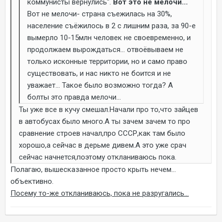
коммунисты вернулись".
Вот это не мелочи...
Вот не мелочи- страна съежилась на 30%,
население съёжилось в 2 с лишним раза, за 90-е
вымерло 10-15млн человек не своевременно, и
продолжаем вырождаться... отвоёвываем не
только исконные территории, но и само право
существовать, и нас никто не боится и не
уважает... Такое было возможно тогда? А
болты это правда мелочи...
Ты уже все в кучу смешал.Начали про то,что зайцев
в автобусах было много.А ты зачем зачем то про
сравнение строев начал,про СССР,как там было
хорошо,а сейчас в дерьме дивем.А это уже срач
сейчас начнется,поэтому откланиваюсь пока.
Полагаю, вышесказанное просто крыть нечем...
объективно.
Посему то-же откланиваюсь, пока не разругались...