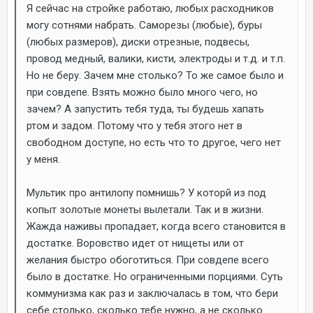
Я сейчас на стройке работаю, любых расходников
могу сотнями набрать. Саморезы (любые), буры
(любых размеров), диски отрезные, подвесы,
провод медный, валики, кисти, электроды и т.д. и т.п.
Но не беру. Зачем мне столько? То же самое было и
при совдепе. Взять можно было много чего, но
зачем? А запустить тебя туда, ты будешь хапать
ртом и задом. Потому что у тебя этого нет в
свободном доступе, но есть что то другое, чего нет
у меня.
Мультик про антилопу помнишь? У которй из под
копыт золотые монеты вылетали. Так и в жизни.
Жажда наживы пропадает, когда всего становится в
достатке. Воровство идет от нищеты или от
желания быстро обоготиться. При совдепе всего
было в достатке. Но ограниченными порциями. Суть
коммунизма как раз и заключалась в том, что бери
себе столько, сколько тебе нужно, а не сколько