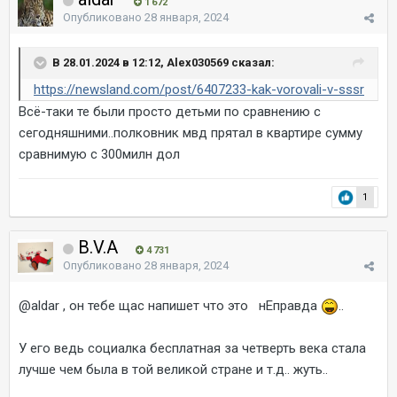
1 672
Опубликовано
28 января, 2024
В 28.01.2024 в 12:12, Alex030569 сказал:
https://newsland.com/post/6407233-kak-vorovali-v-sssr
Всё-таки те были просто детьми по сравнению с
сегодняшними..полковник мвд прятал в квартире сумму
сравнимую с 300милн дол
1
B.V.A
4 731
Опубликовано
28 января, 2024
@aldar
, он тебе щас напишет что это нЕправда
..
У его ведь социалка бесплатная за четверть века стала
лучше чем была в той великой стране и т.д.. жуть..