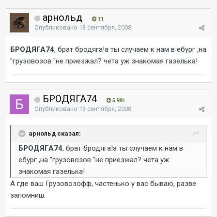
арнольд
11
Опубликовано
13 сентября, 2008
БРОДЯГА74
, брат бродяга!а ты случаем к нам в ебург ,на
"грузовозов "не приезжал? чета уж знакомая газелька!
БРОДЯГА74
5 981
Опубликовано
13 сентября, 2008
арнольд сказал:
БРОДЯГА74
, брат бродяга!а ты случаем к нам в
ебург ,на "грузовозов "не приезжал? чета уж
знакомая газелька!
А где ваш Грузовозофф, частенько у вас бываю, разве
запомниш.