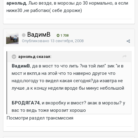
арнольд
, Лью везде, в морозы до 30 нормально, а если
ниже30 ,не работаю( себе дороже)
ВадимВ
1 708
Опубликовано
13 сентября, 2008
арнольд сказал:
ВадимВ
, да в мост то что лить ?на той лил" зик "и в
мост и вкпп,а на этой что то наверно другое что
надо,погоду то видел какая сегодня?да изавтра не
лучше ,а к концу недели вроде бы минус небольшой
БРОДЯГА74
, и вкоробку и вмост? акак в морозы? у
вас то ведь тоже морозит хорошо
Посмотри раздел трансмиссия