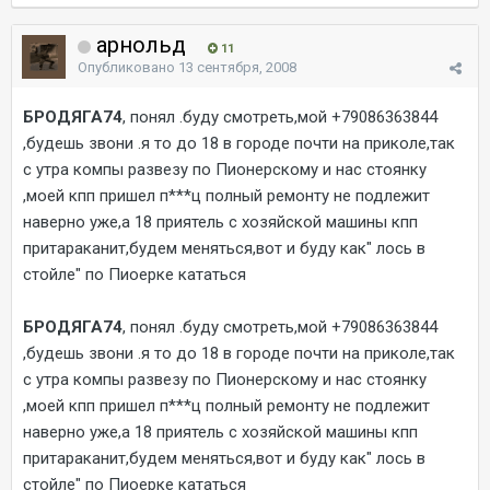
арнольд
11
Опубликовано
13 сентября, 2008
БРОДЯГА74
, понял .буду смотреть,мой +79086363844
,будешь звони .я то до 18 в городе почти на приколе,так
с утра компы развезу по Пионерскому и нас стоянку
,моей кпп пришел п***ц полный ремонту не подлежит
наверно уже,а 18 приятель с хозяйской машины кпп
притараканит,будем меняться,вот и буду как" лось в
стойле" по Пиоерке кататься
БРОДЯГА74
, понял .буду смотреть,мой +79086363844
,будешь звони .я то до 18 в городе почти на приколе,так
с утра компы развезу по Пионерскому и нас стоянку
,моей кпп пришел п***ц полный ремонту не подлежит
наверно уже,а 18 приятель с хозяйской машины кпп
притараканит,будем меняться,вот и буду как" лось в
стойле" по Пиоерке кататься