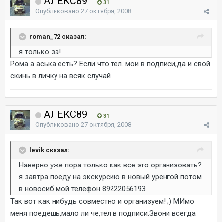
АЛЕКС89
31
Опубликовано
27 октября, 2008
roman_72 сказал:
я только за!
Рома а аська есть? Если что тел. мои в подписи,да и свой
скинь в личку на всяк случай
АЛЕКС89
31
Опубликовано
27 октября, 2008
levik сказал:
Наверно уже пора только как все это организовать?
я завтра поеду на экскурсию в новый уренгой потом
в новосиб мой телефон 89222056193
Так вот как нибудь совместно и организуем! ;) МИмо
меня поедешь,мало ли че,тел в подписи.Звони всегда