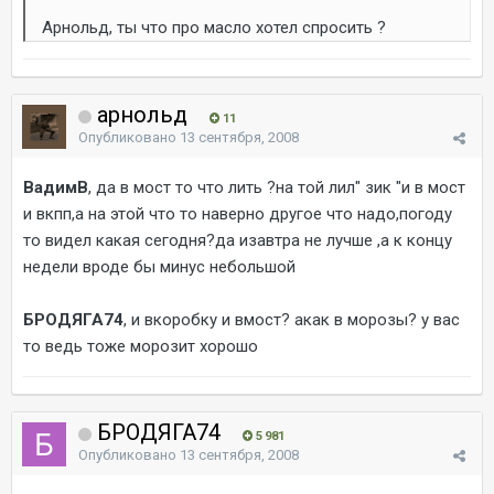
Арнольд, ты что про масло хотел спросить ?
арнольд
11
Опубликовано
13 сентября, 2008
ВадимВ
, да в мост то что лить ?на той лил" зик "и в мост
и вкпп,а на этой что то наверно другое что надо,погоду
то видел какая сегодня?да изавтра не лучше ,а к концу
недели вроде бы минус небольшой
БРОДЯГА74
, и вкоробку и вмост? акак в морозы? у вас
то ведь тоже морозит хорошо
БРОДЯГА74
5 981
Опубликовано
13 сентября, 2008