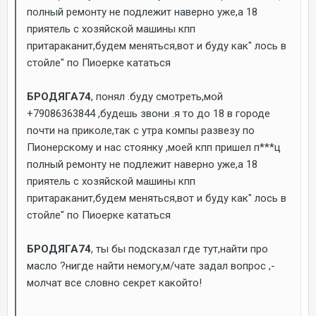
полный ремонту не подлежит наверно уже,а 18
приятель с хозяйской машины кпп
притараканит,будем меняться,вот и буду как" лось в
стойле" по Пиоерке кататься
БРОДЯГА74
, понял .буду смотреть,мой
+79086363844 ,будешь звони .я то до 18 в городе
почти на приколе,так с утра компы развезу по
Пионерскому и нас стоянку ,моей кпп пришел п***ц
полный ремонту не подлежит наверно уже,а 18
приятель с хозяйской машины кпп
притараканит,будем меняться,вот и буду как" лось в
стойле" по Пиоерке кататься
БРОДЯГА74
, ты бы подсказал где тут,найти про
масло ?нигде найти немогу,м/чате задал вопрос ,-
молчат все словно секрет какойто!