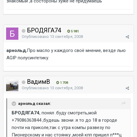
знакомый ,а состороны хуже не придумаешь
БРОДЯГА74
5 981
Опубликовано
13 сентября, 2008
арнольд
,Про масло у каждого своё мнение, везде лью
AGIP полусинтетику.
ВадимВ
1 708
Опубликовано
13 сентября, 2008
арнольд сказал:
БРОДЯГА74
, понял .буду смотреть,мой
+79086363844 ,будешь звони .я то до 18 в городе
почти на приколе,так с утра компы развезу по
Пионерскому и нас стоянку ,моей кпп пришел п***ц