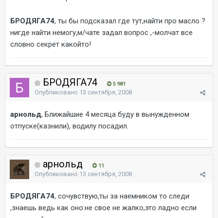
БРОДЯГА74
, ты бы подсказал где тут,найти про масло ?
нигде найти немогу,м/чате задал вопрос ,-молчат все
словно секрет какойто!
БРОДЯГА74
5 981
Опубликовано
13 сентября, 2008
арнольд
, Ближайшие 4 месяца буду в вынужденном
отпуске(казнили), водилу посадил.
арнольд
11
Опубликовано
13 сентября, 2008
БРОДЯГА74
, сочувствую,ты за наемником то следи
,знаешь ведь как оно:не свое не жалко,это ладно если