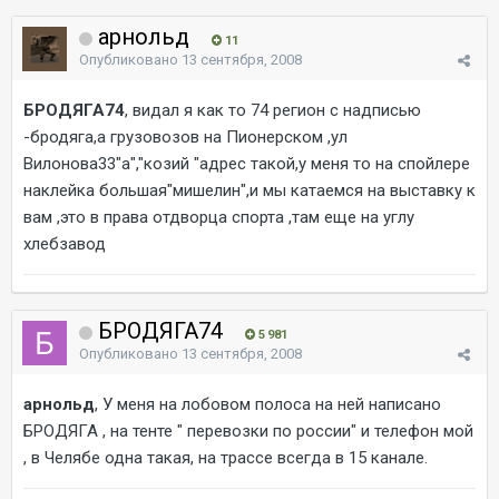
арнольд
11
Опубликовано
13 сентября, 2008
БРОДЯГА74
, видал я как то 74 регион с надписью
-бродяга,а грузовозов на Пионерском ,ул
Вилонова33"а","козий "адрес такой,у меня то на спойлере
наклейка большая"мишелин",и мы катаемся на выставку к
вам ,это в права отдворца спорта ,там еще на углу
хлебзавод
БРОДЯГА74
5 981
Опубликовано
13 сентября, 2008
арнольд
, У меня на лобовом полоса на ней написано
БРОДЯГА , на тенте " перевозки по россии" и телефон мой
, в Челябе одна такая, на трассе всегда в 15 канале.