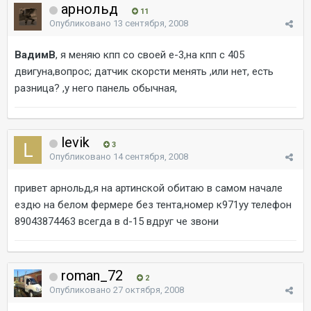
арнольд
11
Опубликовано
13 сентября, 2008
ВадимВ
, я меняю кпп со своей е-3,на кпп с 405
двигуна,вопрос; датчик скорсти менять ,или нет, есть
разница? ,у него панель обычная,
levik
3
Опубликовано
14 сентября, 2008
привет арнольд,я на артинской обитаю в самом начале
ездю на белом фермере без тента,номер к971уу телефон
89043874463 всегда в d-15 вдруг че звони
roman_72
2
Опубликовано
27 октября, 2008