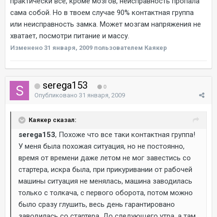
практически все, кроме мозгов, неисправность пропала
сама собой. Но в твоем случае 90% контактная группа
или неисправность замка. Может мозгам напряжения не
хватает, посмотри питание и массу.
Изменено
31 января, 2009
пользователем Каякер
serega153
0
Опубликовано
31 января, 2009
Каякер сказал:
serega153
, Похоже что все таки контактная группа!
У меня была похожая ситуация, но не постоянно,
время от времени даже летом не мог завестись со
стартера, искра была, при прикуривании от рабочей
машины ситуация не менялась, машина заводилась
только с толкача, с первого оборота, потом можно
было сразу глушить, весь день гарантировано
заводилась со стартера. До следующего утра, а там