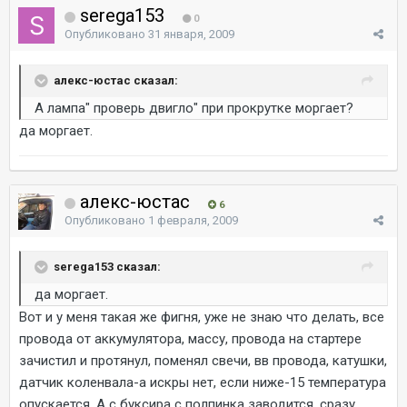
serega153
0
Опубликовано
31 января, 2009
алекс-юстас сказал:
А лампа" проверь двигло" при прокрутке моргает?
да моргает.
алекс-юстас
6
Опубликовано
1 февраля, 2009
serega153 сказал:
да моргает.
Вот и у меня такая же фигня, уже не знаю что делать, все
провода от аккумулятора, массу, провода на стартере
зачистил и протянул, поменял свечи, вв провода, катушки,
датчик коленвала-а искры нет, если ниже-15 температура
опускается. А с буксира с полпинка заводится, сразу