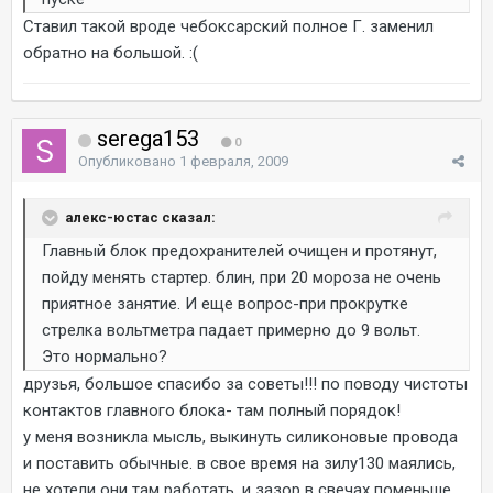
Ставил такой вроде чебоксарский полное Г. заменил
обратно на большой. :(
serega153
0
Опубликовано
1 февраля, 2009
алекс-юстас сказал:
Главный блок предохранителей очищен и протянут,
пойду менять стартер. блин, при 20 мороза не очень
приятное занятие. И еще вопрос-при прокрутке
стрелка вольтметра падает примерно до 9 вольт.
Это нормально?
друзья, большое спасибо за советы!!! по поводу чистоты
контактов главного блока- там полный порядок!
у меня возникла мысль, выкинуть силиконовые провода
и поставить обычные. в свое время на зилу130 маялись,
не хотели они там работать. и зазор в свечах поменьше