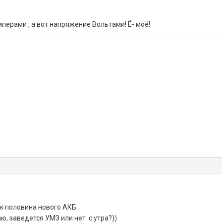
перами , а вот напряжение Вольтами! Ё- моё!
ак половина нового АКБ.
ю, заведется УМЗ или нет с утра?))