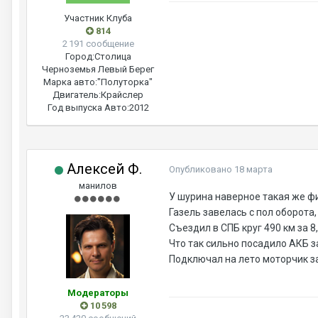
Участник Клуба
814
2 191 сообщение
Город:
Столица
Черноземья Левый Берег
Марка авто:
"Полуторка"
Двигатель:
Крайслер
Год выпуска Авто:
2012
Алексей Ф.
Опубликовано
18 марта
манилов
У шурина наверное такая же фи
Газель завелась с пол оборота,
Съездил в СПБ круг 490 км за 8,
Что так сильно посадило АКБ з
Подключал на лето моторчик за
Модераторы
10 598