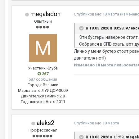
megaladon
Опубликовано
18 марта
(изменен
Опытный
В 18.03.2026 в 03:28, Алекс
Эти бустеры наверное стоят,
Собрался в СПБ ехать, вот д
Лично у меня бустер стоит ров
двигателя нет!)
Изменено
18 марта
пользовате
Участник Клуба
267
587 сообщений
Город:
г.Вязники
Марка авто:
ЛУИДОР-3009
Двигатель:
Камминс 2.8
Год выпуска Авто:
2011
aleks2
Опубликовано
18 марта
Профессионал
В 18.03.2026 в 11:59, mega