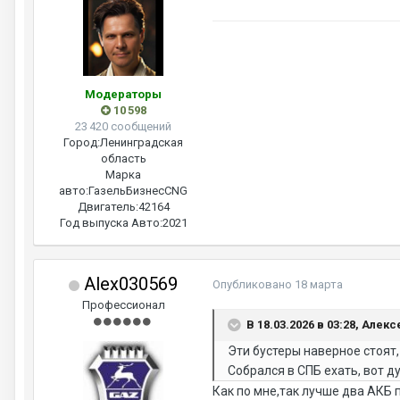
Модераторы
10 598
23 420 сообщений
Город:
Ленинградская
область
Марка
авто:
ГазельБизнесCNG
Двигатель:
42164
Год выпуска Авто:
2021
Alex030569
Опубликовано
18 марта
Профессионал
В 18.03.2026 в 03:28, Алекс
Эти бустеры наверное стоят,
Собрался в СПБ ехать, вот д
Как по мне,так лучше два АКБ п