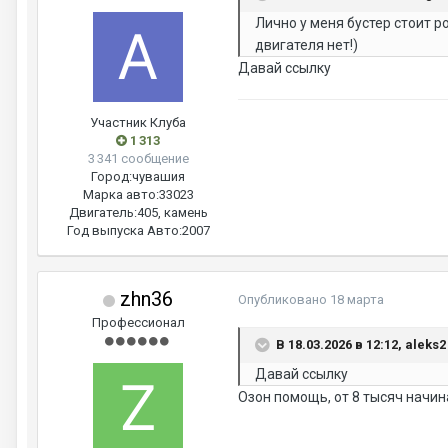
Лично у меня бустер стоит 
двигателя нет!)
Давай ссылку
Участник Клуба
1 313
3 341 сообщение
Город:
чувашия
Марка авто:
33023
Двигатель:
405, камень
Год выпуска Авто:
2007
zhn36
Опубликовано
18 марта
Профессионал
В 18.03.2026 в 12:12, aleks
Давай ссылку
Озон помощь, от 8 тысяч начин