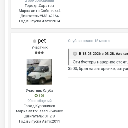
2 569 сообщений
Город:
г.Саратов
Марка авто:
Соболь 4х4
Двигатель:
УМЗ-42164
Год выпуска Авто:
2014
pet
Опубликовано
18 марта
Участник
В 18.03.2026 в 03:28, Алекс
Эти бустеры наверное стоят,
3500, брал на авторынке, ситу
Участник Клуба
101
90 сообщений
Город:
Курганинск
Марка авто:
Газель Бизнес
Двигатель:
ISF 2,8
Год выпуска Авто:
2011