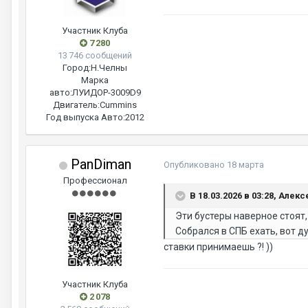
Участник Клуба
7 280
13 746 сообщений
Город:
Н.Челны
Марка
авто:
ЛУИДОР-3009D9
Двигатель:
Cummins
Год выпуска Авто:
2012
PanDiman
Опубликовано
18 марта
Профессионал
В 18.03.2026 в 03:28, Алекс
Эти бустеры наверное стоят,
Собрался в СПБ ехать, вот д
ставки принимаешь ?! ))
Участник Клуба
2 078