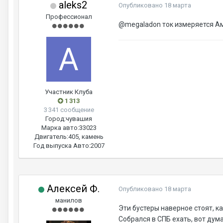
aleks2
Опубликовано
18 марта
Профессионал
@megaladon
ток измеряется Ам
Участник Клуба
1 313
3 341 сообщение
Город:
чувашия
Марка авто:
33023
Двигатель:
405, камень
Год выпуска Авто:
2007
Алексей Ф.
Опубликовано
18 марта
манилов
Эти бустеры наверное стоят, к
Собрался в СПБ ехать, вот дума