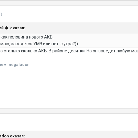
о)
ей Ф. сказал:
 как половина нового АКБ.
умаю, заведется УМЗ или нет с утра?))
но столько сколько АКБ. В районе десятки. Но он заведёт любую 
лем megaladon
ladon сказал: