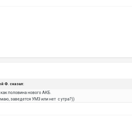
ей Ф. сказал:
 как половина нового АКБ.
умаю, заведется УМЗ или нет с утра?))