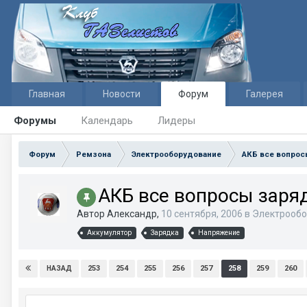
Главная
Новости
Форум
Галерея
Форумы
Календарь
Лидеры
Форум
Ремзона
Электрооборудование
АКБ все вопрос
АКБ все вопросы заря
Автор Александр,
10 сентября, 2006
в
Электрообо
Аккумулятор
Зарядка
Напряжение
253
254
255
256
257
258
259
260
НАЗАД