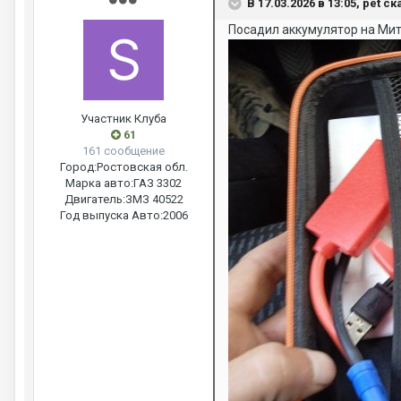
В 17.03.2026 в 13:05, pet ск
Посадил аккумулятор на Мит
Участник Клуба
61
161 сообщение
Город:
Ростовская обл.
Марка авто:
ГАЗ 3302
Двигатель:
ЗМЗ 40522
Год выпуска Авто:
2006