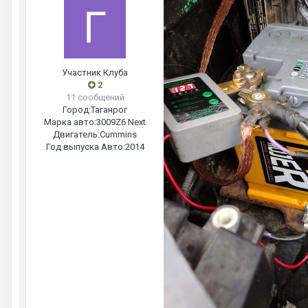
Участник Клуба
2
11 сообщений
Город:
Таганрог
Марка авто:
3009Z6 Next
Двигатель:
Cummins
Год выпуска Авто:
2014