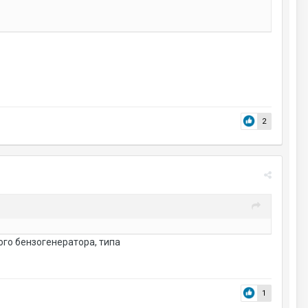
2
ого бензогенератора, типа
1