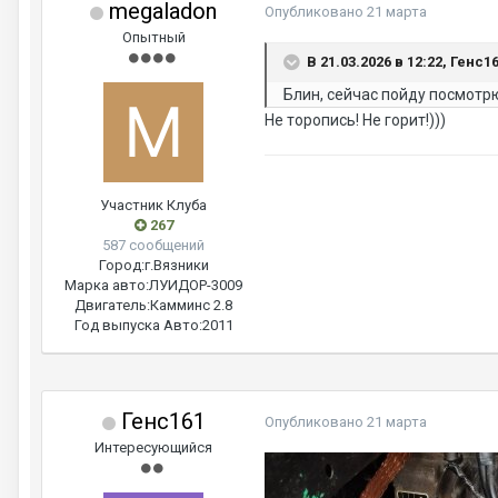
megaladon
Опубликовано
21 марта
Опытный
В 21.03.2026 в 12:22, Генс1
Блин, сейчас пойду посмотрю
Не торопись! Не горит!)))
Участник Клуба
267
587 сообщений
Город:
г.Вязники
Марка авто:
ЛУИДОР-3009
Двигатель:
Камминс 2.8
Год выпуска Авто:
2011
Генс161
Опубликовано
21 марта
Интересующийся