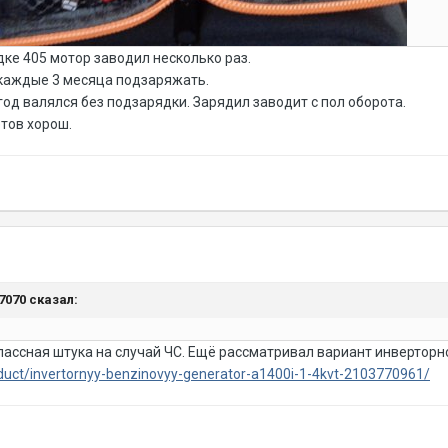
ке 405 мотор заводил несколько раз.
 каждые 3 месяца подзаряжать.
о год валялся без подзарядки. Зарядил заводит с пол оборота.
тов хорош.
j7070 сказал:
лассная штука на случай ЧС. Ещё рассматривал вариант инверторн
duct/invertornyy-benzinovyy-generator-a1400i-1-4kvt-2103770961/