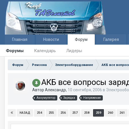
Главная
Новости
Форум
Галерея
Форумы
Календарь
Лидеры
Форум
Ремзона
Электрооборудование
АКБ все вопрос
АКБ все вопросы заря
Автор Александр,
10 сентября, 2006
в
Электрообо
Аккумулятор
Зарядка
Напряжение
254
255
256
257
258
259
260
261
НАЗАД