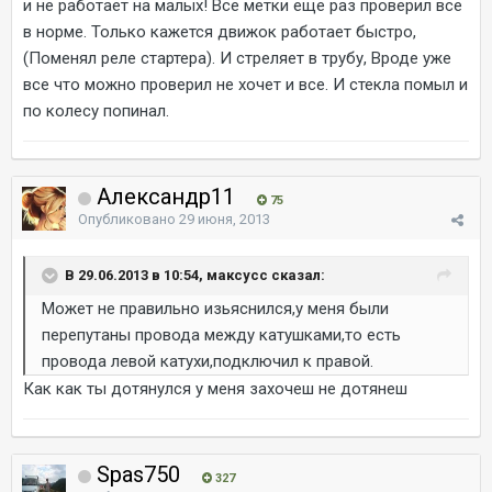
и не работает на малых! Все метки еще раз проверил все
в норме. Только кажется движок работает быстро,
(Поменял реле стартера). И стреляет в трубу, Вроде уже
все что можно проверил не хочет и все. И стекла помыл и
по колесу попинал.
Александр11
75
Опубликовано
29 июня, 2013
В 29.06.2013 в 10:54, максусс сказал:
Может не правильно изьяснился,у меня были
перепутаны провода между катушками,то есть
провода левой катухи,подключил к правой.
Как как ты дотянулся у меня захочеш не дотянеш
Spas750
327