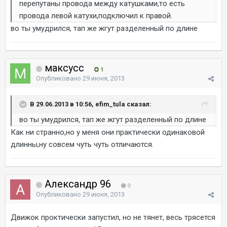
перепутаны провода между катушками,то есть
провода левой катухи,подключил к правой.
во ты умудрился, тап же жгут разделенный по длине
максусс
1
Опубликовано
29 июня, 2013
В 29.06.2013 в 10:56, efim_tula сказал:
во ты умудрился, тап же жгут разделенный по длине
Как ни странно,но у меня они практически одинаковой
длинны,ну совсем чуть чуть отличаются.
Александр 96
0
Опубликовано
29 июня, 2013
Движок проктически запустил, но не тянет, весь трясется