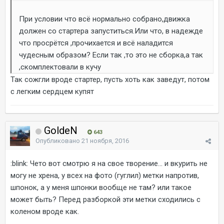
При условии что всё нормально собрано,движка
должен со стартера запуститься.Или что, в надежде
что просрётся ,прочихается и всё наладится
чудесным образом? Если так ,то это не сборка,а так
,скомплектовали в кучу
Так сожгли вроде стартер, пусть хоть как заведут, потом
с легким сердцем купят
GoldeN
643
Опубликовано
21 ноября, 2016
:blink: Чето вот смотрю я на свое творение... и вкурить не
могу не хрена, у всех на фото (гуглил) метки напротив,
шпонок, а у меня шпонки вообще не там? или такое
может быть? Перед разборкой эти метки сходились с
коленом вроде как.