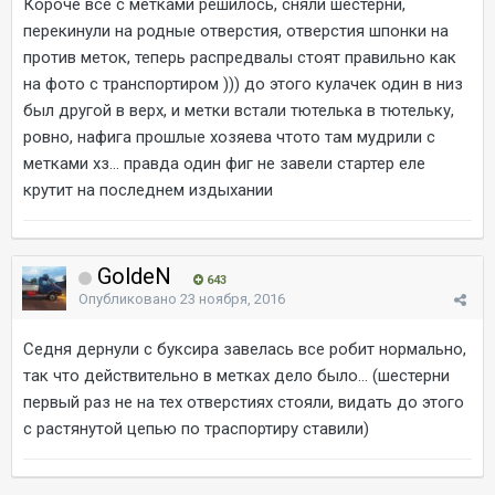
Короче все с метками решилось, сняли шестерни,
перекинули на родные отверстия, отверстия шпонки на
против меток, теперь распредвалы стоят правильно как
на фото с транспортиром ))) до этого кулачек один в низ
был другой в верх, и метки встали тютелька в тютельку,
ровно, нафига прошлые хозяева чтото там мудрили с
метками хз... правда один фиг не завели стартер еле
крутит на последнем издыхании
GoldeN
643
Опубликовано
23 ноября, 2016
Седня дернули с буксира завелась все робит нормально,
так что действительно в метках дело было... (шестерни
первый раз не на тех отверстиях стояли, видать до этого
с растянутой цепью по траспортиру ставили)