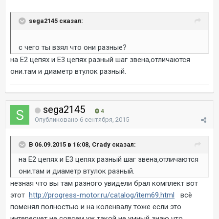
sega2145 сказал:
с чего ты взял что они разные?
на Е2 цепях и Е3 цепях разный шаг звена,отличаются
они.там и диаметр втулок разный.
sega2145
4
Опубликовано
6 сентября, 2015
В 06.09.2015 в 16:08, Crady сказал:
на Е2 цепях и Е3 цепях разный шаг звена,отличаются
они.там и диаметр втулок разный.
незная что вы там разного увидели брал комплект вот
этот
http://progress-motor.ru/catalog/item69.html
всё
поменял полностью и на коленвалу тоже если это
интересует не совсем уж такой не умный знаю что