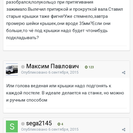
разобрался,полукольцо при притягивания
зажимало.Вылечил притиркой и прокруткой вала.Ставил
старые крышки таже фигня!Уже стемнело,завтра
промерю шейки крышек,они вроде 35мм?Если они
больше,то чё под крышки надо будет чтонибудь
подкладывать?
Максим Павлович
123
Опубликовано
6 сентября, 2015
Или голова веденая или крышки надо подгонять к
каждой постеле. В идеале делается на станке, но можно
и ручным способом
sega2145
4
Опубликовано
6 сентября, 2015