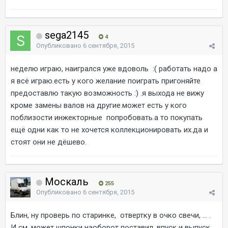
sega2145
4
Опубликовано
6 сентября, 2015
неделю играю, наигрался уже вдоволь :( работать надо а
я всё играю.есть у кого желание поиграть пригоняйте
предоставлю такую возможность :) .я выхода не вижу
кроме замены валов на другие.может есть у кого
поблизости инжекторные попробовать.а то покупать
ещё одни как то не хочется коллекционировать их.да и
стоят они не дёшево.
Москаль
255
Опубликовано
6 сентября, 2015
Блин, ну проверь по старинке, отвертку в очко свечи, ... .
И см. может шпонки наоборот поставил, впуск и выпуск