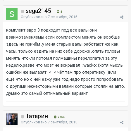
sega2145
4
Опубликовано
7 сентября, 2015
комплект евро 3 подходит под все валы.они
взаимозаменяемы если комплектом менять он вообще
здесь не причём .у меня старые валы работают же как
часы, только ездить на них себе дороже ,опять головы
менять что-ли потом.я полмашины перелопатил за эту
неделю.разве что мозг не вскрывал :wacko: (хотя мысль
ошибки же вылазят <_< чёт там про оперативку )или
ещё что но с ней езжу уже год.надо просто попробовать
с другими инжекторными валами которые стояли на авто.
думаю это самый оптимальный вариант
Татарин
7 826
Опубликовано
7 сентября, 2015