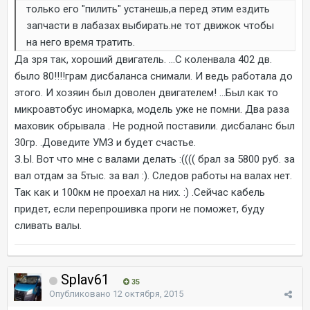
только его "пилить" устанешь,а перед этим ездить
запчасти в лабазах выбирать.не тот движок чтобы
на него время тратить.
Да зря так, хороший двигатель. ...С коленвала 402 дв.
было 80!!!!грам дисбаланса снимали. И ведь работала до
этого. И хозяин был доволен двигателем! ...Был как то
микроавтобус иномарка, модель уже не помни. Два раза
маховик обрывала . Не родной поставили. дисбаланс был
30гр. .Доведите УМЗ и будет счастье.
З.Ы. Вот что мне с валами делать :(((( брал за 5800 руб. за
вал отдам за 5тыс. за вал :). Следов работы на валах нет.
Так как и 100км не проехал на них. :) .Сейчас кабель
придет, если перепрошивка проги не поможет, буду
сливать валы.
Splav61
35
Опубликовано
12 октября, 2015