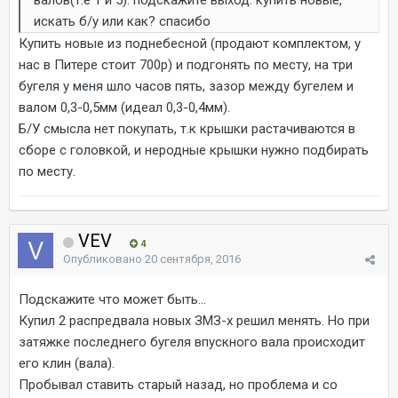
валов(т.е 1 и 5). подскажите выход: купить новые,
искать б/у или как? спасибо
Купить новые из поднебесной (продают комплектом, у
нас в Питере стоит 700р) и подгонять по месту, на три
бугеля у меня шло часов пять, зазор между бугелем и
валом 0,3-0,5мм (идеал 0,3-0,4мм).
Б/У смысла нет покупать, т.к крышки растачиваются в
сборе с головкой, и неродные крышки нужно подбирать
по месту.
VEV
4
Опубликовано
20 сентября, 2016
Подскажите что может быть...
Купил 2 распредвала новых ЗМЗ-х решил менять. Но при
затяжке последнего бугеля впускного вала происходит
его клин (вала).
Пробывал ставить старый назад, но проблема и со