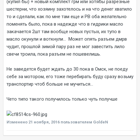
(купил бы) + новый комплект грм или хотябы разрезные
шестерни, что хозяину захотелось и на что денег хватило
то и сделали, как по мне там еще и РВ оба желательно
поменять было, пока в надежде что в гидрики масло
закачается 2шт там вообще новых пустых, их тупо в
масло окунули и воткнули... Может опять разъем дмрв
чудит, прошлой зимой пару раз не мог завестить лило
свечи троила, пока разъем не пошевелишь.
Не заведется будет ждать до 30 пока в Омск, не поеду
себе за мотором, его тоже перебирать буду сразу возьму
транспортир чтоб больше не мучиться...
Чето типо такого получилось только чуть получше
Изменено
21 ноября, 2016
пользователем GoldeN