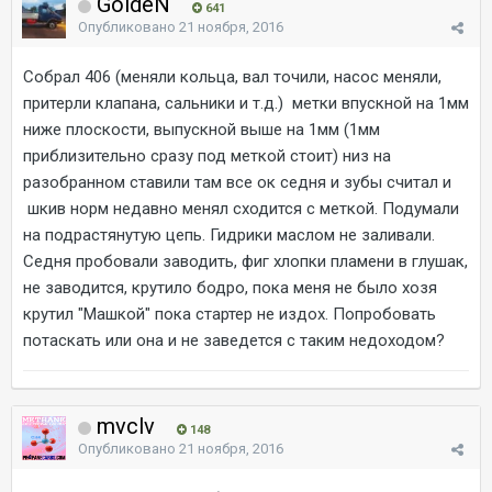
GoldeN
641
Опубликовано
21 ноября, 2016
Собрал 406 (меняли кольца, вал точили, насос меняли,
притерли клапана, сальники и т.д.) метки впускной на 1мм
ниже плоскости, выпускной выше на 1мм (1мм
приблизительно сразу под меткой стоит) низ на
разобранном ставили там все ок седня и зубы считал и
шкив норм недавно менял сходится с меткой. Подумали
на подрастянутую цепь. Гидрики маслом не заливали.
Седня пробовали заводить, фиг хлопки пламени в глушак,
не заводится, крутило бодро, пока меня не было хозя
крутил "Машкой" пока стартер не издох. Попробовать
потаскать или она и не заведется с таким недоходом?
mvclv
148
Опубликовано
21 ноября, 2016