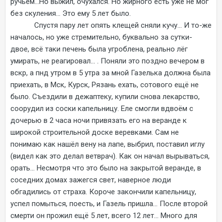
ручьём...Но выжил, очухался. Но жирного есть уже не мог
без скуления... Это ему 5 лет было.
Спустя пару лет опять клещей сняли кучу... И то-же
началось, но уже стремительно, буквально за сутки-
двое, всё таки печень была угроблена, реально лёг
умирать, не реагировал... . Поняли это поздно вечером в
вскр, а пнд утром в 5 утра за мной Газелька должна была
приехать, в Мск, Курск, Рязань ехать, сотового ещё не
было. Съездили в дежаптеку, купили снова лекарство,
соорудил из соски капельницу. Еле смогли вдвоём с
дочерью в 2 часа ночи привязать его на веранде к
широкой строительной доске веревками. Сам не
понимаю как нашёл вену на лапе, выбрил, поставил иглу
(видел как это делал ветврач). Как он начал вырываться,
орать... Несмотря что это было на закрытой веранде, в
соседних домах зажегся свет, наверное люди
обгадились от страха. Короче закончили капельницу,
успел помыться, поесть, и Газель пришла... После второй
смерти он прожил ещё 5 лет, всего 12 лет... Много для