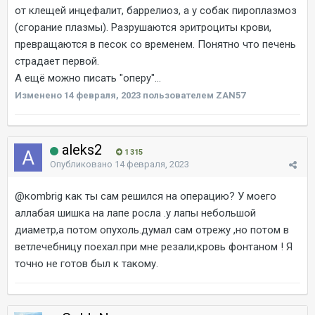
от клещей инцефалит, баррелиоз, а у собак пироплазмоз
(сгорание плазмы). Разрушаются эритроциты крови,
превращаются в песок со временем. Понятно что печень
страдает первой.
А ещё можно писать "оперу"...
Изменено
14 февраля, 2023
пользователем ZAN57
aleks2
1 315
Опубликовано
14 февраля, 2023
@коmbrig
как ты сам решился на операцию? У моего
аллабая шишка на лапе росла .у лапы небольшой
диаметр,а потом опухоль.думал сам отрежу ,но потом в
ветлечебницу поехал.при мне резали,кровь фонтаном ! Я
точно не готов был к такому.