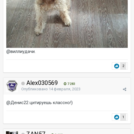
@вилли
удачи.
2
Alex030569
7 283
Опубликовано
14 февраля, 2023
@Денис22
цитируешь классно!)
1