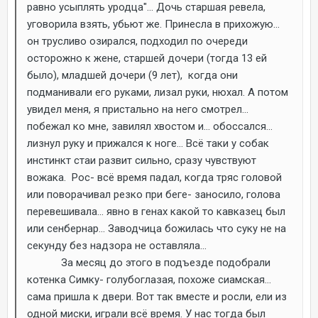
равно усыплять уродца"... Дочь старшая ревела,
уговорила взять, убьют же. Принесла в прихожую...
он трусливо озирался, подходил по очереди
осторожно к жене, старшей дочери (тогда 13 ей
было), младшей дочери (9 лет), когда они
подманивали его руками, лизал руки, нюхал. А потом
увидел меня, я пристально на него смотрел...
побежал ко мне, завилял хвостом и... обоссался...
лизнул руку и прижался к ноге... Всё таки у собак
инстинкт стаи развит сильно, сразу чувствуют
вожака. Рос- всё время падал, когда тряс головой
или поворачивал резко при беге- заносило, голова
перевешивала... явно в генах какой то кавказец был
или сенбернар... Заводчица божилась что суку не на
секунду без надзора не оставляла...
За месяц до этого в подъезде подобрали
котенка Симку- голубоглазая, похоже сиамская...
сама пришла к двери. Вот так вместе и росли, ели из
одной миски, играли всё время. У нас тогда был