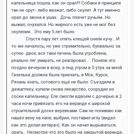
капельница пошла, как он орал!!! Собаки в принципе
так не орут- либо визжат, либо скулят. А тут именно
орал до звона в ушах... Дочь плачет ручьём...Но
выжил, очухался. Но жирного есть уже не мог без
скуления... Это ему 5 лет было.
Спустя пару лет опять клещей сняли кучу... И
то-же началось, но уже стремительно, буквально за
сутки- двое, всё таки печень была угроблена,
реально лёг умирать, не реагировал... . Поняли это
поздно вечером в вскр, а пнд утром в 5 утра за мной
Газелька должна была приехать, в Мск, Курск,
Рязань ехать, сотового ещё не было. Съездили в
дежаптеку, купили снова лекарство, соорудил из
соски капельницу. Еле смогли вдвоём с дочерью в 2
часа ночи привязать его на веранде к широкой
строительной доске веревками. Сам не понимаю как
нашёл вену на лапе, выбрил, поставил иглу (видел
как это делал ветврач). Как он начал вырываться,
орать... Несмотря что это было на закрытой веранде,