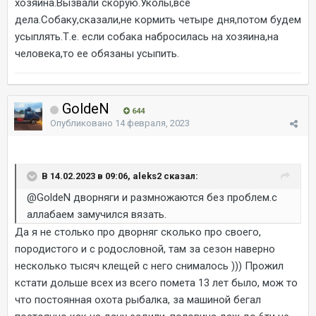
хозяина.Вызвали скорую.Уколы,все
дела.Собаку,сказали,не кормить четыре дня,потом будем
усыплять.Т.е. если собака набросилась на хозяина,на
человека,то ее обязаны усыпить.
GoldeN
644
Опубликовано
14 февраля, 2023
В 14.02.2023 в 09:06, aleks2 сказал:
@GoldeN
дворняги и размножаются без проблем.с
аллабаем замучился вязать.
Да я не столько про дворняг сколько про своего,
породистого и с родословной, там за сезон наверно
несколько тысяч клещей с него снималось ))) Прожил
кстати дольше всех из всего помета 13 лет было, мож то
что постоянная охота рыбалка, за машиной бегал