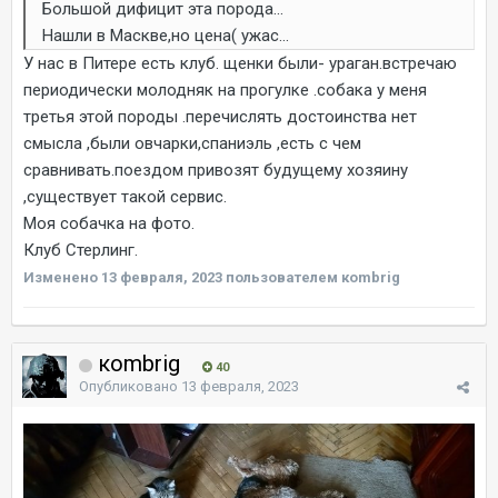
Большой дифицит эта порода...
Нашли в Маскве,но цена( ужас...
У нас в Питере есть клуб. щенки были- ураган.встречаю
периодически молодняк на прогулке .собака у меня
третья этой породы .перечислять достоинства нет
смысла ,были овчарки,спаниэль ,есть с чем
сравнивать.поездом привозят будущему хозяину
,существует такой сервис.
Моя собачка на фото.
Клуб Стерлинг.
Изменено
13 февраля, 2023
пользователем коmbrig
коmbrig
40
Опубликовано
13 февраля, 2023