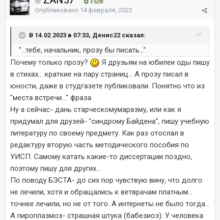
ZAN57
3 628
Опубликовано
14 февраля, 2023
В 14.02.2023 в 07:33, Денис22 сказал:
"...тебе, начальник, прозу бы писать..."
Почему только прозу?
Я друзьям на юбилеи оды пишу
в стихах... краткие на пару страниц... А прозу писал в
юности, даже в студгазете публиковали. Понятно что из
"места встречи..." фраза
Ну а сейчас- дань старческомумаразму, или как я
придумал для друзей- "синдрому Байдена", пишу учебную
литературу по своему предмету. Как раз отослал в
редактуру вторую часть методического пособия по
УИСП. Самому катать какие-то диссертации поздно,
поэтому пишу для других...
По поводу БЭСТА- до сих пор чувствую вину, что долго
не лечили, хотя и обращались к ветврачам платным...
точнее лечили, но не от того. А интернеты не было тогда...
А пироплазмоз- страшная штука (бабезиоз). У человека