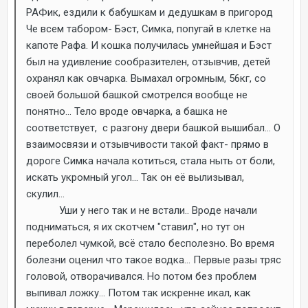
РАФик, ездили к бабушкам и дедушкам в пригород
Че всем табором- Бэст, Симка, попугай в клетке на
капоте Рафа. И кошка получилась умнейшая и Бэст
был на удивление сообразителен, отзывчив, детей
охранял как овчарка. Вымахал огромным, 56кг, со
своей большой башкой смотрелся вообще не
понятно... Тело вроде овчарка, а башка не
соответствует, с разгону двери башкой вышибал... О
взаимосвязи и отзывчивости такой факт- прямо в
дороге Симка начала котиться, стала ныть от боли,
искать укромный угол... Так он её вылизывал,
скулил...
Уши у него так и не встали.. Вроде начали
подниматься, я их скотчем "ставил", но тут он
переболел чумкой, всё стало бесполезно. Во время
болезни оценил что такое водка... Первые разы тряс
головой, отворачивался. Но потом без проблем
выпивал ложку... Потом так искренне икал, как