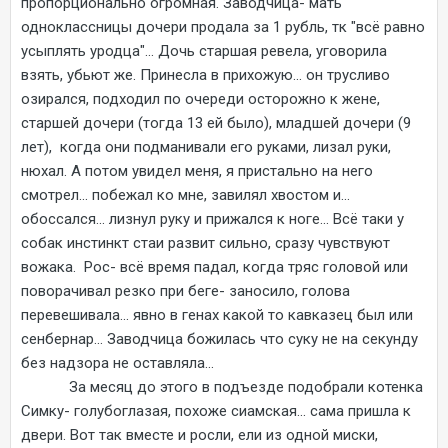
пропорционально огромная. Заводчица- мать
одноклассницы дочери продала за 1 рубль, тк "всё равно
усыплять уродца"... Дочь старшая ревела, уговорила
взять, убьют же. Принесла в прихожую... он трусливо
озирался, подходил по очереди осторожно к жене,
старшей дочери (тогда 13 ей было), младшей дочери (9
лет), когда они подманивали его руками, лизал руки,
нюхал. А потом увидел меня, я пристально на него
смотрел... побежал ко мне, завилял хвостом и...
обоссался... лизнул руку и прижался к ноге... Всё таки у
собак инстинкт стаи развит сильно, сразу чувствуют
вожака. Рос- всё время падал, когда тряс головой или
поворачивал резко при беге- заносило, голова
перевешивала... явно в генах какой то кавказец был или
сенбернар... Заводчица божилась что суку не на секунду
без надзора не оставляла...
За месяц до этого в подъезде подобрали котенка
Симку- голубоглазая, похоже сиамская... сама пришла к
двери. Вот так вместе и росли, ели из одной миски,