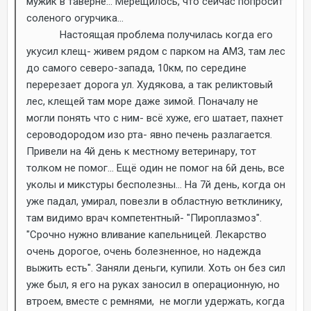
мужик в таверне... Мерещилось, что сейчас попросит
соленого огурчика...
Настоящая проблема получилась когда его
укусил клещ- живем рядом с парком на АМЗ, там лес
до самого северо-запада, 10км, по середине
перерезает дорога ул. Худякова, а так реликтовый
лес, клещей там море даже зимой. Поначалу не
могли понять что с ним- всё хуже, его шатает, пахнет
сероводородом изо рта- явно печень разлагается.
Привели на 4й день к местному ветеринару, тот
толком не помог... Ещё один не помог на 6й день, все
уколы и микстуры бесполезны... На 7й день, когда он
уже падал, умирал, повезли в областную ветклинику,
там видимо врач компетентный- "Пироплазмоз".
"Срочно нужно вливание капельницей. Лекарство
очень дорогое, очень болезненное, но надежда
выжить есть". Заняли деньги, купили. Хоть он без сил
уже был, я его на руках заносил в операционную, но
втроем, вместе с ремнями, не могли удержать, когда