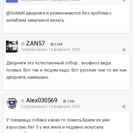
@GoldeN
дворняги и размножаются без проблем.с
аллабаем замучился вязать.
ZAN57
3 628
Опубликовано
14 февраля, 2023
Дворняги это естественный отбор... апофеоз вида
псовых. Вот так и людям надо. Вот русские они то-же как
дворняги, намешано...
Alex030569
7 283
Опубликовано
14 февраля, 2023
У товарища собака какая то помесь.Брали ее уже
взрослую.Лет 5 у них жила и недавно искусала