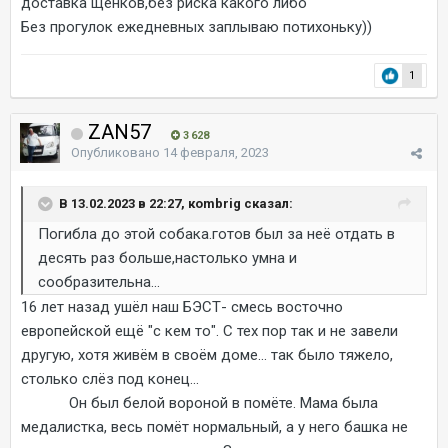
доставка щенков,без риска какого либо
Без прогулок ежедневных заплываю потихоньку))
1
ZAN57
3 628
Опубликовано
14 февраля, 2023
В 13.02.2023 в 22:27, коmbrig сказал:
Погибла до этой собака.готов был за неё отдать в
десять раз больше,настолько умна и
сообразительна...
16 лет назад ушёл наш БЭСТ- смесь восточно
европейской ещё "с кем то". С тех пор так и не завели
другую, хотя живём в своём доме... так было тяжело,
столько слёз под конец...
Он был белой вороной в помёте. Мама была
медалистка, весь помёт нормальный, а у него башка не