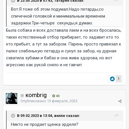
В 23.05.2020 в 07:43, Татарин сказал:
Вот.Я тоже об этом подумал.Надо петарды,со
спичечной головкой и минимальным временем
задержки.Три-четыре секунды,я думаю.
Была собака и всех доставала лаем и на всех бросалась,
таких естественный отбор прибирает, то задавит кто то
кто прибьёт, а тут за забором. Парень просто привязал к
палке слабенькую петарду и сунул за забор, ну дурная
схватила зубами и бабах и она жива здорова, но вот
агрессию как рукой сняло и не гавчит.
1
коmbrig
40
Опубликовано
13 февраля, 2023
В 09.02.2023 в 13:04, вилли сказал:
Никто не продает щенка эрделя?