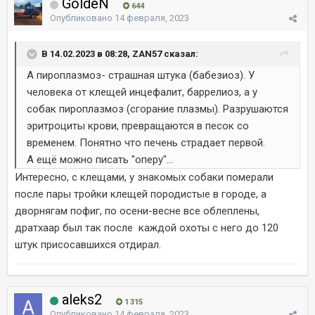
GoldeN
644
Опубликовано
14 февраля, 2023
В 14.02.2023 в 08:28, ZAN57 сказал:
А пироплазмоз- страшная штука (бабезиоз). У
человека от клещей инцефалит, баррелиоз, а у
собак пироплазмоз (сгорание плазмы). Разрушаются
эритроциты крови, превращаются в песок со
временем. Понятно что печень страдает первой.
А ещё можно писать "оперу"...
Интересно, с клещами, у знакомых собаки померали
после пары тройки клещей породистые в городе, а
дворнягам пофиг, по осени-весне все облеплены,
дратхаар был так после каждой охоты с него до 120
штук присосавшихся отдирал.
aleks2
1 315
Опубликовано
14 февраля, 2023