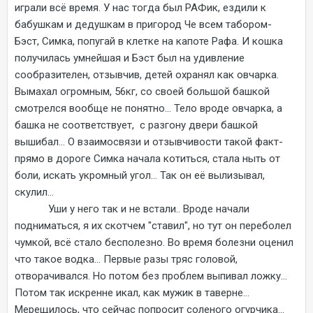
играли всё время. У нас тогда был РАФик, ездили к
бабушкам и дедушкам в пригород Че всем табором-
Бэст, Симка, попугай в клетке на капоте Рафа. И кошка
получилась умнейшая и Бэст был на удивление
сообразителен, отзывчив, детей охранял как овчарка.
Вымахал огромным, 56кг, со своей большой башкой
смотрелся вообще не понятно... Тело вроде овчарка, а
башка не соответствует, с разгону двери башкой
вышибал... О взаимосвязи и отзывчивости такой факт-
прямо в дороге Симка начала котиться, стала ныть от
боли, искать укромный угол... Так он её вылизывал,
скулил...
Уши у него так и не встали.. Вроде начали
подниматься, я их скотчем "ставил", но тут он переболел
чумкой, всё стало бесполезно. Во время болезни оценил
что такое водка... Первые разы тряс головой,
отворачивался. Но потом без проблем выпивал ложку...
Потом так искренне икал, как мужик в таверне...
Мерещилось, что сейчас попросит соленого огурчика...