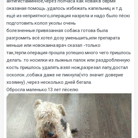
антигистаминное,через полчаса как новая.в оврмя
оказаная помощь ,удалось избежать капельниц и т.д.
ещё из неприятного,операция назрела и надо было пёсю
подготовить.колол уколы очень
болезненные.привязанная собака готова была
разгромить всё.хотел дозу уменьшить,или препарата
меньше или новокаина.врач сказал -только
так,терпи.операция прошла успешно.много чего пришлось
делать .то носилки из лыжных палок или раздробленную
кость пришлось удалять.взял нож,разрезал лапу,достал
осколок ,собака даже не пикнула(что значит доверие
хозяину) ,через несколько дней бегала.
Обросла маленько.13 лет пёселю.