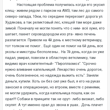
Настоящая проблема получилась когда его укусил
клещ- живем рядом с парком на АМЗ, там лес до самого
северо-запада, 10км, по середине перерезает дорога ул.
Худякова, а так реликтовый лес, клещей там море даже
зимой. Поначалу не могли понять что с ним- всё хуже, его
шатает, пахнет сероводородом изо рта- явно печень
разлагается. Привели на 4й день к местному ветеринару,
тот толком не помог... Ещё один не помог на 6й день, все
уколы и микстуры бесполезны... На 7й день, когда он уже
падал, умирал, повезли в областную ветклинику, там
видимо врач компетентный- "Пироплазмоз". "Срочно
нужно вливание капельницей. Лекарство очень дорогое,
очень болезненное, но надежда выжить есть". Заняли
деньги, купили. Хоть он без сил уже был, я его на руках
заносил в операционную, но втроем, вместе с ремнями,
не могли удержать, когда капельница пошла, как он
орал!!! Собаки в принципе так не орут- либо визжат, либо
скулят. А тут именно орал до звона в ушах... Дочь плачет