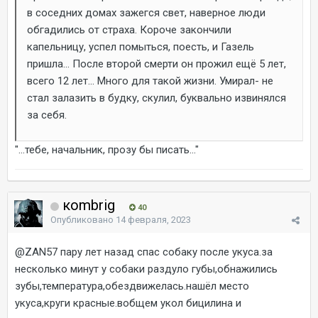
в соседних домах зажегся свет, наверное люди
обгадились от страха. Короче закончили
капельницу, успел помыться, поесть, и Газель
пришла... После второй смерти он прожил ещё 5 лет,
всего 12 лет... Много для такой жизни. Умирал- не
стал залазить в будку, скулил, буквально извинялся
за себя.
"...тебе, начальник, прозу бы писать..."
коmbrig
40
Опубликовано
14 февраля, 2023
@ZAN57
пару лет назад спас собаку после укуса.за
несколько минут у собаки раздуло губы,обнажились
зубы,температура,обездвижелась.нашёл место
укуса,круги красные.вобщем укол бицилина и