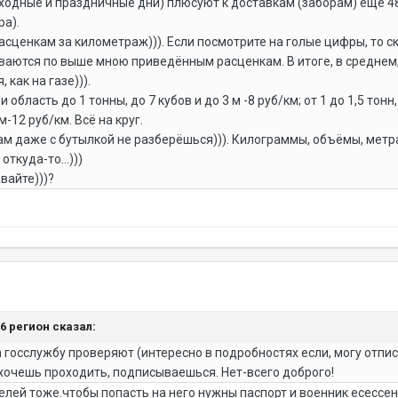
выходные и праздничные дни) плюсуют к доставкам (заборам) ещё 480
ра).
сценкам за километраж))). Если посмотрите на голые цифры, то ска
аются по выше мною приведённым расценкам. В итоге, в среднем, п
 как на газе))).
область до 1 тонны, до 7 кубов и до 3 м -8 руб/км; от 1 до 1,5 тонн, 
 м-12 руб/км. Всё на круг.
ам даже с бутылкой не разберёшься))). Килограммы, объёмы, метра
ткуда-то...)))
вайте)))?
36 регион сказал:
 госслужбу проверяют (интересно в подробностях если, могу отпис
 хочешь проходить, подписываешься. Нет-всего доброго!
елей тоже.чтобы попасть на него нужны паспорт и военник есессе