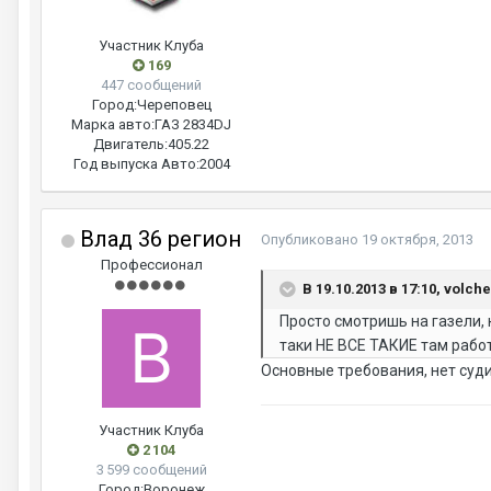
Участник Клуба
169
447 сообщений
Город:
Череповец
Марка авто:
ГАЗ 2834DJ
Двигатель:
405.22
Год выпуска Авто:
2004
Влад 36 регион
Опубликовано
19 октября, 2013
Профессионал
В 19.10.2013 в 17:10, volch
Просто смотришь на газели, 
таки НЕ ВСЕ ТАКИЕ там рабо
Основные требования, нет суди
Участник Клуба
2 104
3 599 сообщений
Город:
Воронеж