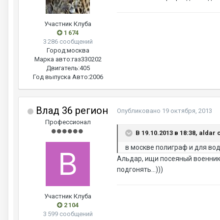
Участник Клуба
1 674
3 286 сообщений
Город:
москва
Марка авто:
газ330202
Двигатель:
405
Год выпуска Авто:
2006
Влад 36 регион
Опубликовано
19 октября, 2013
Профессионал
В 19.10.2013 в 18:38, aldar 
в москве полиграф и для во
Альдар, ищи посеяный военник 
подгонять...)))
Участник Клуба
2 104
3 599 сообщений