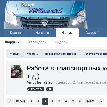
Главная
Новости
Форум
Галерея
Форумы
Календарь
Лидеры
Форум
Курилка
Перевозки как бизнес
Работа в трансп
Работа в транспортных к
т.д.)
Автор lesha21rus,
5 декабря, 2012
в
Перевозки как
перевозки
тк
1
2
3
4
5
6
7
8
НАЗАД
ДАЛЕЕ