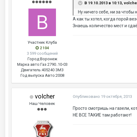
В 19.10.2013 в 10:13, volch
Ну ничего себе, ни за чтобы 
А как ты хотел, когда порой ве
Знаешь количество мест и сдаё
Участник Клуба
2 104
3 599 сообщений
Город:
Воронеж
Марка авто:
Газ 2790..10-03
Двигатель:
405240 ЗМЗ
Год выпуска Авто:
2008
volcher
Опубликовано
19 октября, 2013
Наш Человек
Просто смотришь на газели, кот
НЕ ВСЕ ТАКИЕ там работают!