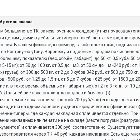
36 регион сказал:
м большинстве ТК, за исключением желдора (у них почасовая) опла
 целым днями в дебильных гиперах (окей, лента, метро, касторам
ючения. В нашем филиале, к примеру, такой только один, подвязанны
х по Ростову-на-Дону, Воронежу и подобным городам по численнос
ольшему показателю (вес, объём, габарит). до 50 кг, 0,5 куба, 50 
-15 кг); от 50 до 100 кг, от 0,5 до1 м3, от 50 см до 1 м -240 руб.; от 1
грузы); от 300 до 500 кг, от 2 до 3 кубов 342 руб., от 500 до 750 кг, о
в - 500 руб.; от 1,25 до 1,5 тн, от 5 до 7 кубов - 625 руб; от 1500 до 2
е и, в тоже время, объёмные и габаритные); от 2 то 3 тонн, от 10 до 1
руб. Дальнейшие показатели для валдаев и бычков...))).
я по тем же показателям. Простой-200 руб/час (его надо всегда из
а находится на одном адресе и у одного юридического (физическог
чение-гиперы, где каждая накладная оплачивается отдельно. При 
ии накладных или печати не на складе (месте погрузки (разгрузки)
кументов" и оплачивается 300 руб. соответственно. Существует та
зоотправителя через ТК. 40 руб. каждая накладная. Есть ещё множ