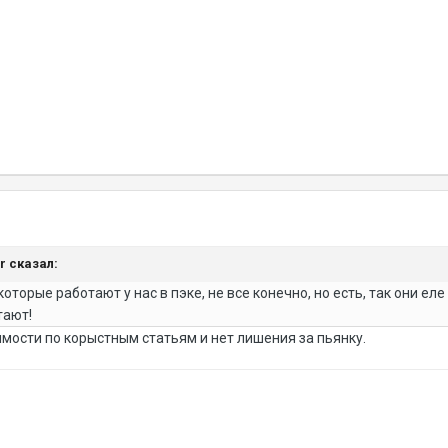
er сказал:
которые работают у нас в пэке, не все конечно, но есть, так они е
тают!
мости по корыстным статьям и нет лишения за пьянку.