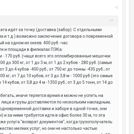
та идёт за точку (доставка (забор). С отдельными
а и т.д.) возможно заключение договора о повременной
й на одном из океев. 400 руб.-час.
ти и площади в филиалах ПЭКа:
см - 170 руб. (чаще всего это опломбированные мешочки
00 до 300 кг, от 1 до 3 м, от 1 до 2 кубов - 280 руб. (самые
т 3 до 4 кубов -400 руб.; от 750 кг до тонны -435 руб.; от
000 кг, от 7 до 10 кубов, от 3 до 3,8 м - 1000 руб (это самые
4 кубов, от 3,8 до 4 м -1350 руб.; от 3 до 5 тонн, от 14 до
бегать, иначе теряется время и можно не успеть на
о) лица и грузы доставляются по нескольким накладным,
одновременной доставке и заборе в одной точке, они
 и за ними требуется идти в офис более 30 м, то эта
кже услуга "возврат документов", когда грузополучатель
ество мелких услуг, но они не настолько частые.