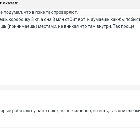
er сказал:
не подумал, что в пэке так проверяют.
зёшь коробочку 3 кг, а она 3 млн стОит вот и думаешь как-бы побыс
шь (принимаешь) местами, не вникая что там внутри. Так проще.
орые работают у нас в пэке, не все конечно, но есть, так они еле 