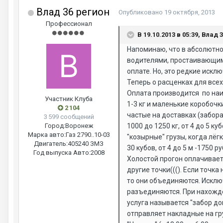
Влад 36 регион
Опубликовано
19 октября, 2013
Профессионал
В 19.10.2013 в 05:39, Влад 
Напоминаю, что в абсолютно
водителями, простаивающими
оплате. Но, это редкие искл
Теперь о расценках для все
Оплата производится по наиб
Участник Клуба
1-3 кг и маленькие коробочки 5
2 104
частые на доставках (заборах) 
3 599 сообщений
Город:
Воронеж
1000 до 1250 кг, от 4 до 5 кубо
Марка авто:
Газ 2790..10-03
"козырные" грузы, когда лёгки
Двигатель:
405240 ЗМЗ
30 кубов, от 4 до 5 м -1750 
Год выпуска Авто:
2008
Холостой прогон оплачиваетс
другие точки(((). Если точк
то они объединяются. Исклю
разъединяются. При нахожден
услуга называется "забор до
отправляет накладные на гру