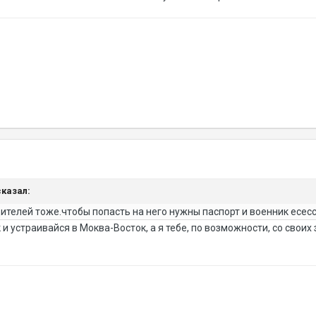
сказал:
дителей тоже.чтобы попасть на него нужны паспорт и военник есе
и устраивайся в Моква-Восток, а я тебе, по возможности, со свои