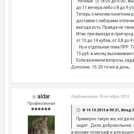
"Ночные" (с 18.00 до 6.00 , 
до 11 вечера либо с 8 до 9 ут
Теперь о многим понятном ра
доставки с заборами оплачив
выгода есть. Правда не такая,
Итак: при выезде в пригород и 
от 10 до 14 кубов, от 3,8 до 4
Ну и отдельная тема ПРР. Т
15 руб. в месяц выскакивают о
Если возникли вопросы, зада
Дополню. 15-20 точек в день...
aldar
Опубликовано
19 октября, 2013
Профессионал
В 19.10.2013 в 09:21, Влад 
Примерно такую же, когда на
сидят...Дело добровольное.
в москве полиграф и для водит