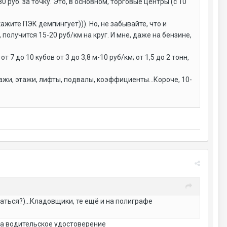
 руб. за точку. Это, в основном, торговые центры (с 10
жите ПЭК демпингует))). Но, не забывайте, что и
олучится 15-20 руб/км на круг. И мне, даже на бензине,
от 7 до 10 кубов от 3 до 3,8 м-10 руб/км; от 1,5 до 2 тонн,
жи, этажи, лифты, подвалы, коэффициенты...Короче, 10-
аться?)...Кладовщики, те ещё и на полиграфе
на водительское удостоверение