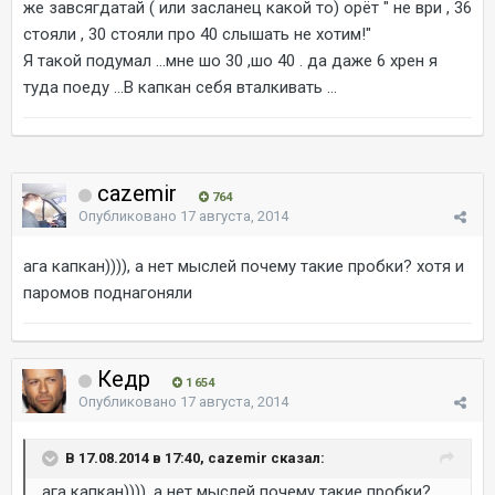
же завсягдатай ( или засланец какой то) орёт " не ври , 36
стояли , 30 стояли про 40 слышать не хотим!"
Я такой подумал ...мне шо 30 ,шо 40 . да даже 6 хрен я
туда поеду ...В капкан себя вталкивать ...
cazemir
764
Опубликовано
17 августа, 2014
ага капкан)))), а нет мыслей почему такие пробки? хотя и
паромов поднагоняли
Кедр
1 654
Опубликовано
17 августа, 2014
В 17.08.2014 в 17:40, cazemir сказал:
ага капкан)))), а нет мыслей почему такие пробки?