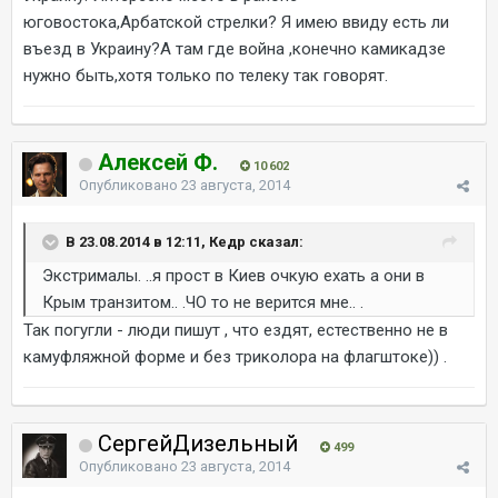
юговостока,Арбатской стрелки? Я имею ввиду есть ли
въезд в Украину?А там где война ,конечно камикадзе
нужно быть,хотя только по телеку так говорят.
Алексей Ф.
10 602
Опубликовано
23 августа, 2014
В 23.08.2014 в 12:11, Кедр сказал:
Экстрималы. ..я прост в Киев очкую ехать а они в
Крым транзитом.. .ЧО то не верится мне.. .
Так погугли - люди пишут , что ездят, естественно не в
камуфляжной форме и без триколора на флагштоке)) .
СергейДизельный
499
Опубликовано
23 августа, 2014