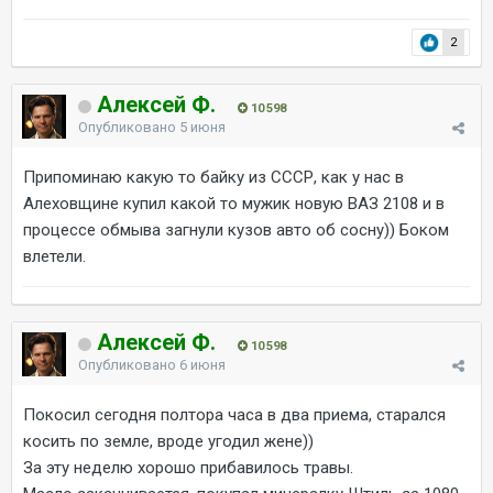
2
Алексей Ф.
10 598
Опубликовано
5 июня
Припоминаю какую то байку из СССР, как у нас в
Алеховщине купил какой то мужик новую ВАЗ 2108 и в
процессе обмыва загнули кузов авто об сосну)) Боком
влетели.
Алексей Ф.
10 598
Опубликовано
6 июня
Покосил сегодня полтора часа в два приема, старался
косить по земле, вроде угодил жене))
За эту неделю хорошо прибавилось травы.