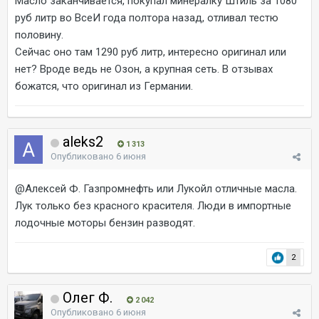
Масло заканчивается, покупал минералку Штиль за 1080
руб литр во ВсеИ года полтора назад, отливал тестю
половину.
Сейчас оно там 1290 руб литр, интересно оригинал или
нет? Вроде ведь не Озон, а крупная сеть. В отзывах
божатся, что оригинал из Германии.
aleks2
1 313
Опубликовано
6 июня
@Алексей Ф.
Газпромнефть или Лукойл отличные масла.
Лук только без красного красителя. Люди в импортные
лодочные моторы бензин разводят.
2
Олег Ф.
2 042
Опубликовано
6 июня