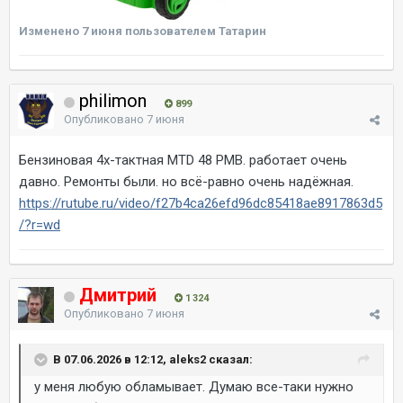
Изменено
7 июня
пользователем Татарин
philimon
899
Опубликовано
7 июня
Бензиновая 4х-тактная MTD 48 PMB. работает очень
давно. Ремонты были. но всё-равно очень надёжная.
https://rutube.ru/video/f27b4ca26efd96dc85418ae8917863d5
/?r=wd
Дмитрий
1 324
Опубликовано
7 июня
В 07.06.2026 в 12:12, aleks2 сказал:
у меня любую обламывает. Думаю все-таки нужно