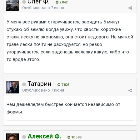
Олег Ф.
2 042
Опубликовано
7 июня
У меня все руками откручивается, заоядить 5 минут,
стукаю об землю когда увижу, что хвосты короткие
стали, леску не экономлю, она стоит недорого. На мягкой
траве леска почти не расходуется, но резко
укорачивается, если заденешь железку какую, либо что-
то вроде этого.
Татарин
7 825
Опубликовано
7 июня
Чем дешевле,тем быстрее кончается независимо от
формы.
Алексей Ф.
10 598