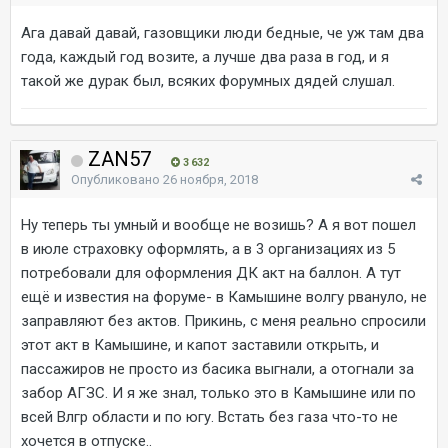
Ага давай давай, газовщики люди бедные, че уж там два
года, каждый год возите, а лучше два раза в год, и я
такой же дурак был, всяких форумных дядей слушал.
ZAN57
3 632
Опубликовано
26 ноября, 2018
Ну теперь ты умный и вообще не возишь? А я вот пошел
в июле страховку оформлять, а в 3 организациях из 5
потребовали для оформления ДК акт на баллон. А тут
ещё и известия на форуме- в Камышине волгу рвануло, не
заправляют без актов. Прикинь, с меня реально спросили
этот акт в Камышине, и капот заставили открыть, и
пассажиров не просто из басика выгнали, а отогнали за
забор АГЗС. И я же знал, только это в Камышине или по
всей Влгр области и по югу. Встать без газа что-то не
хочется в отпуске..