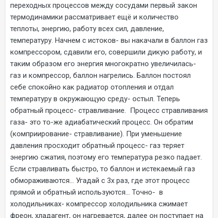
переходных процессов между сосудами первый закон
термодинамики рассматривает ещё и количество
теплоты, энергию, работу всех сил, давление,
температуру. Начнем с истоков- вы накачали в баллон газ
компрессором, сдавили его, совершили дикую работу, и
таким образом его энергия многократно увеличилась-
газ и компрессор, баллон нагрелись. Баллон постоял
себе спокойно как радиатор отопления и отдал
температуру в окружающую среду- остыл. Теперь
обратный процесс- стравливание. Процесс стравливания
газа- это то-же адиабатический процесс. Он обратим
(комприирование- стравливание). При уменьшение
давления просходит обратный процесс- газ теряет
энергию сжатия, поэтому его температура резко падает.
Если стравливать быстро, то баллон и истекаемый газ
обмораживаются... Угадай с 3х раз, где этот процесс
прямой и обратный используются... Точно- в
холодильниках- компрессор холодильника сжимает
фреон, хладагент, он нагревается, далее он поступает на