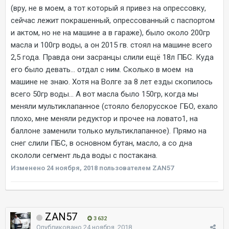
(вру, не в моем, а тот который я привез на опрессовку,
сейчас лежит покрашенный, опрессованный с паспортом
и актом, но не на машине а в гараже), было около 200гр
масла и 100гр воды, а он 2015 гв. стоял на машине всего
2,5 года. Правда они засранцы слили ещё 18л ПБС. Куда
его было девать... отдал с ним. Сколько в моем на
машине не знаю. Хотя на Волге за 8 лет езды скопилось
всего 50гр воды... А вот масла было 150гр, когда мы
меняли мультиклапанное (стояло белорусское ГБО, ехало
плохо, мне меняли редуктор и прочее на ловато1, на
баллоне заменили только мультиклапанное). Прямо на
снег слили ПБС, в основном бутан, масло, а со дна
скололи сегмент льда воды с постакана.
Изменено
24 ноября, 2018
пользователем ZAN57
ZAN57
3 632
Опубликовано
24 ноября, 2018