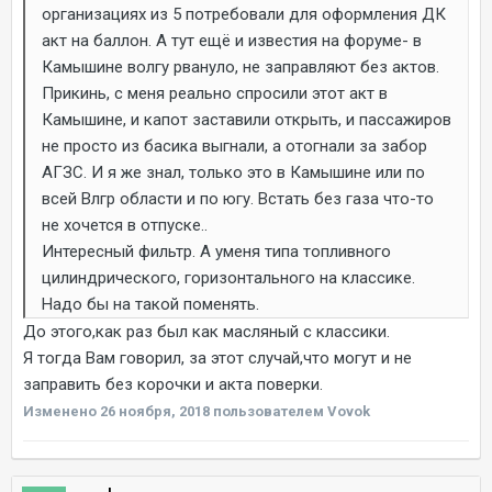
организациях из 5 потребовали для оформления ДК
акт на баллон. А тут ещё и известия на форуме- в
Камышине волгу рвануло, не заправляют без актов.
Прикинь, с меня реально спросили этот акт в
Камышине, и капот заставили открыть, и пассажиров
не просто из басика выгнали, а отогнали за забор
АГЗС. И я же знал, только это в Камышине или по
всей Влгр области и по югу. Встать без газа что-то
не хочется в отпуске..
Интересный фильтр. А уменя типа топливного
цилиндрического, горизонтального на классике.
Надо бы на такой поменять.
До этого,как раз был как масляный с классики.
Я тогда Вам говорил, за этот случай,что могут и не
заправить без корочки и акта поверки.
Изменено
26 ноября, 2018
пользователем Vovok