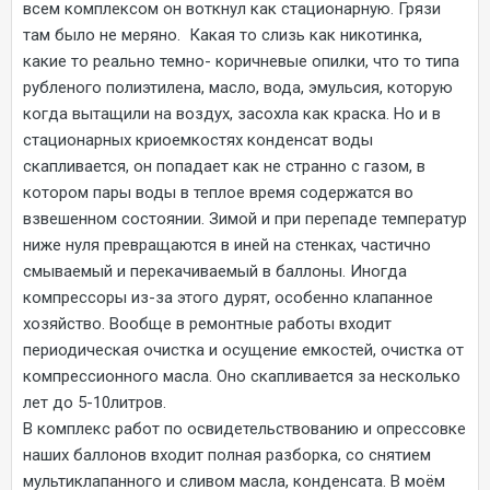
всем комплексом он воткнул как стационарную. Грязи
там было не меряно. Какая то слизь как никотинка,
какие то реально темно- коричневые опилки, что то типа
рубленого полиэтилена, масло, вода, эмульсия, которую
когда вытащили на воздух, засохла как краска. Но и в
стационарных криоемкостях конденсат воды
скапливается, он попадает как не странно с газом, в
котором пары воды в теплое время содержатся во
взвешенном состоянии. Зимой и при перепаде температур
ниже нуля превращаются в иней на стенках, частично
смываемый и перекачиваемый в баллоны. Иногда
компрессоры из-за этого дурят, особенно клапанное
хозяйство. Вообще в ремонтные работы входит
периодическая очистка и осущение емкостей, очистка от
компрессионного масла. Оно скапливается за несколько
лет до 5-10литров.
В комплекс работ по освидетельствованию и опрессовке
наших баллонов входит полная разборка, со снятием
мультиклапанного и сливом масла, конденсата. В моём