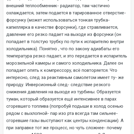
внешний теплообменник- радиатор, там частично
охлаждается, затем подается в тарированное отверстие-
форсунку (может использоваться тонкая трубка-
капиллярка в качестве форсунки), где стравливается,
давление его резко падает на выходе из форсунки (он
попадает в толстую трубку по пути к испарителю внутри
холодильника). Понятно , что по закону адиабаты его
температура резко падает, и это передается в испаритель
морозильной камеры и самого холодильника. Далее он
попадает опять к компрессору, всё повторяется. Что
интересно, след за реактивным самолетом имеет ту- же
природу. Инверсионный след- следствие резкого
снижения давления на выходе из турбины. Образуется
туман, который образуется ещё интенсивнее в парах
сгоревшего топлива (попробуй подыши в холод осенью
рядом с выхлопной- пар изо рта всегда там сильнее-
сгоревшие газы выступают как центры конденсации). А
при заправке тот же процесс, но чуть сложнее- почему