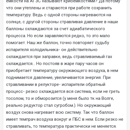
емкости на АГЗС называют криоемкостями? Да потому
что они утеплены и стараются при работе сохранить
температуру. Ведь с одной стороны нагреваются на
солнце, с другой стороны стравливая давление в наши
баллоны охлаждаются за счет адиабатического
процесса. Но если заравляются редко, то это мало
помогает. Наш же баллон, точно повторяет судьбу
испарителя холодильника- он действительно
охлаждается при заправке, ведь стравливаемый гах
охлаждается... Но постояв в жаре пару часов он
приобретает температуру окружающего воздуха, в нем
поднимается давление, увеличивается энергия. При
стравливании в релукторе- испарители обратный
процесс- резко охлаждается вся система, если не греть
тосолом, то и обморозится (у меня было тк на Волге,
реально редуктор стал сугробом.). Но окружающий
воздух снова нагревает всю систему. Так что баллон
имеет темпрач воздуха вокруг и ПБС в нем. Если резко не
стравливать, то температура практически не меняется.