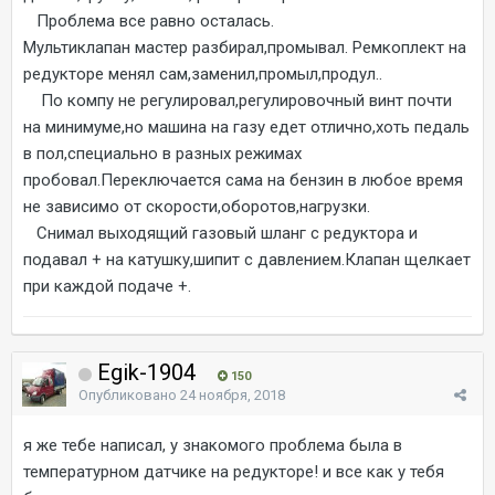
Проблема все равно осталась.
Мультиклапан мастер разбирал,промывал. Ремкоплект на
редукторе менял сам,заменил,промыл,продул..
По компу не регулировал,регулировочный винт почти
на минимуме,но машина на газу едет отлично,хоть педаль
в пол,специально в разных режимах
пробовал.Переключается сама на бензин в любое время
не зависимо от скорости,оборотов,нагрузки.
Снимал выходящий газовый шланг с редуктора и
подавал + на катушку,шипит с давлением.Клапан щелкает
при каждой подаче +.
Egik-1904
150
Опубликовано
24 ноября, 2018
я же тебе написал, у знакомого проблема была в
температурном датчике на редукторе! и все как у тебя