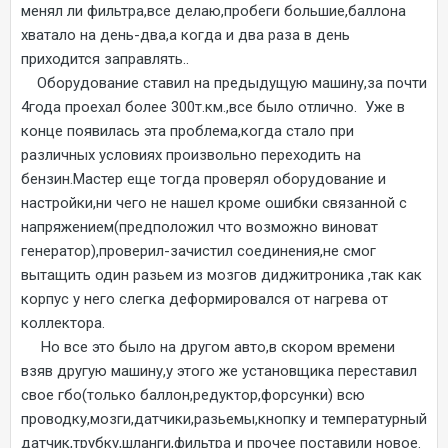
менял ли фильтра,все делаю,пробеги большие,баллона
хватало на день-два,а когда и два раза в день
приходится заправлять..
Оборудование ставил на предыдущую машину,за почти
4года проехал более 300т.км.,все было отлично. Уже в
конце появилась эта проблема,когда стало при
различных условиях произвольно переходить на
бензин.Мастер еще тогда проверял оборудование и
настройки,ни чего не нашел кроме ошибки связанной с
напряжением(предположил что возможно виноват
генератор),проверил-зачистил соединения,не смог
вытащить один разьем из мозгов диджитроника ,так как
корпус у него слегка деформировался от нагрева от
коллектора.
Но все это было на другом авто,в скором времени
взяв другую машину,у этого же установщика переставил
свое гбо(только баллон,редуктор,форсунки) всю
проводку,мозги,датчики,разьемы,кнопку и температурный
датчик,трубку,шланги,фильтра и прочее поставили новое.