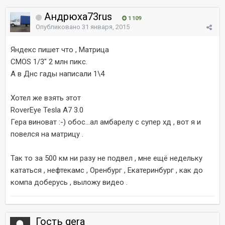
Андрюха73rus
1 109
Опубликовано
31 января, 2015
Яндекс пишет что , Матрица
CMOS 1/3" 2 млн пикс.
А в Днс гады написали 1\4
Хотел же взять этот
RoverEye Tesla A7 3.0
Гера виноват :-) обос...ал амбарелу с супер хд , вот я и
повелся на матрицу .
Так то за 500 км ни разу не подвел , мне ещё недельку
кататься , нефтекамс , Оренбург , Екатеринбург , как до
компа доберусь , выложу видео .
Гость gera