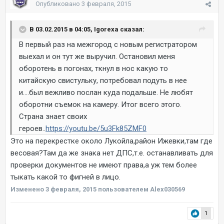
Опубликовано
3 февраля, 2015
В 03.02.2015 в 04:05, Igorexa сказал:
В первый раз на межгород с новым регистратором
выехал и он тут же выручил. Остановил меня
оборотень в погонах, ткнул в нос какую то
китайскую свистульку, потребовал подуть в нее
и....был вежливо послан куда подальше. Не любят
оборотни съемок на камеру. Итог всего этого.
Страна знает своих
героев..
https://youtu.be/5u3Fk85ZMF0
Это на перекрестке около Лукойла,район Ижевки,там где
весовая?Там да же знака нет ДПС,т.е. останавливать для
проверки документов не имеют права,а уж тем более
тыкать какой то фигней в лицо.
Изменено
3 февраля, 2015
пользователем Alex030569
1