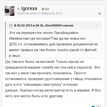
Igorexa
632
Опубликовано
3 февраля, 2015
В 03.02.2015 в 04:26, Alex030569 сказал:
Это на перекрестке около Лукойла,район
Ижевки,там где весовая?Там да же знака нет
ДПС,т.е. останавливать для проверки документов не
имеют права,а уж тем более тыкать кукой то фигней
в лицо.
Да, там все было, на весовой. Только мусор на
гражданской машине службу нес (на ней и скрылся). Вот
так вот у меня там проехать получилось. Просто
остановился, проверил удостоверение у гайца, отказался
дуть в его "плюшевую свистульку" и поехал
дальше...Хорошо когда регистратор есть в машине. А без
него, все могло быть и по другому.