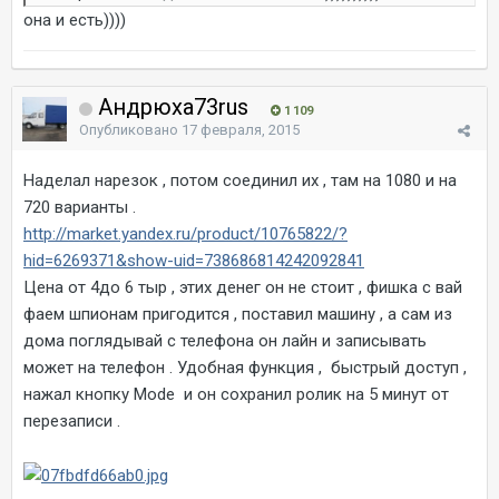
она и есть))))
Андрюха73rus
1 109
Опубликовано
17 февраля, 2015
Наделал нарезок , потом соединил их , там на 1080 и на
720 варианты .
http://market.yandex.ru/product/10765822/?
hid=6269371&show-uid=738686814242092841
Цена от 4до 6 тыр , этих денег он не стоит , фишка с вай
фаем шпионам пригодится , поставил машину , а сам из
дома поглядывай с телефона он лайн и записывать
может на телефон . Удобная функция , быстрый доступ ,
нажал кнопку Mode и он сохранил ролик на 5 минут от
перезаписи .