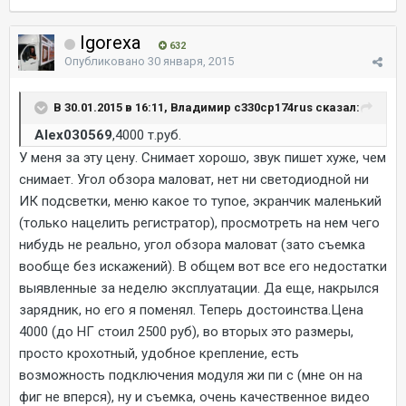
Igorexa
632
Опубликовано
30 января, 2015
В 30.01.2015 в 16:11, Владимир c330cp174rus сказал:
Alex030569
,4000 т.руб.
У меня за эту цену. Снимает хорошо, звук пишет хуже, чем
снимает. Угол обзора маловат, нет ни светодиодной ни
ИК подсветки, меню какое то тупое, экранчик маленький
(только нацелить регистратор), просмотреть на нем чего
нибудь не реально, угол обзора маловат (зато съемка
вообще без искажений). В общем вот все его недостатки
выявленные за неделю эксплуатации. Да еще, накрылся
зарядник, но его я поменял. Теперь достоинства.Цена
4000 (до НГ стоил 2500 руб), во вторых это размеры,
просто крохотный, удобное крепление, есть
возможность подключения модуля жи пи с (мне он на
фиг не вперся), ну и съемка, очень качественное видео