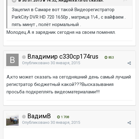
В 30.01.2015 в 14:32, Андрюха73rus сказал:
Зацепил в Самаре вот такой Видеорегистратор
ParkCity DVR HD 720 1650р , матрица 1\4 , с вайфаем .
пять минут , полёт нормальный .
Молодец.А я зарядник сегодня на своем поменял.
Владимир c330cp174rus
853
Опубликовано
30 января, 2015
А,кто может сказать на сегодняшний день самый лучший
регистратор бюджетный какой???Высказывания
просьба подкреплять видеоматериалами!!!
ВадимВ
1 708
Опубликовано
30 января, 2015