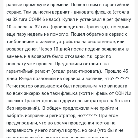
разные промежутки времени. Пошел с ним в гарантийной
сервис. Там вынесли вердикт - виновата флешка (стояла
на 32 гига СОНИ 6 класс). Купил и установил в рег флешку
10 класса на 32 гига (производитель Трансенд), поездил
еще пару недель не помогло. Пошел обратно в сервис с
требованием о замене устройства на аналогичное, или
возврат денег. Через 10 дней после подачи заявления в
замене, и в возврате было отказано, т.к. срок по
возврату уже прошел. Предложили оставить на
гарантийный ремонт (отдал ремонтировать). Прошло 45
дней. Вчера позвонили из сервиса и заявили, что???????
Регистратор оказывается был исправным, что виновата
во всех зихерах все таки флешка (хотя и фешь от СОНИ,и
флешка Трансендовсая в других регистраторах работают
без нареканий). В общем предложили мне прийти и
забрать исправный регистратор, но?????? При этом
предупредили, что во время проведения тестов на
исправность у него лопнул корпус, но они (что бы я не
расстраивался) в виде компенсации дадут мне