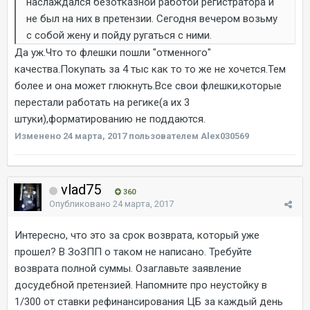
наслаждался безотказной работой регистратора и
не был на них в претензии. Сегодня вечером возьму
с собой жену и пойду ругаться с ними.
Да уж.Что то флешки пошли "отменного"
качества.Покупать за 4 тыс как то то же не хочется.Тем
более и она может глюкнуть.Все свои флешки,которые
перестали работать на регике(а их 3
штуки),форматированию не поддаются.
Изменено
24 марта, 2017
пользователем Alex030569
vlad75
360
Опубликовано
24 марта, 2017
Интересно, что это за срок возврата, который уже
прошел? В ЗоЗПП о таком не написано. Требуйте
возврата полной суммы. Озаглавьте заявление
досудебной претензией. Напомните про неустойку в
1/300 от ставки рефинансирования ЦБ за каждый день