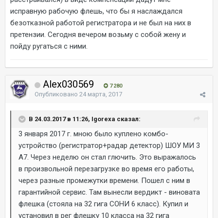
исправную рабочую флешь, что бы я наслаждался
безотказной работой регистратора и не был на них в
претензии. Сегодня вечером возьму с собой жену и
пойду ругаться с ними.
Alex030569
7 280
Опубликовано
24 марта, 2017
В 24.03.2017 в 11:26, Igorexa сказал:
3 января 2017 г. мною было куплено комбо-
устройство (регистратор+радар детектор) ШОУ МИ 3
А7. Через неделю он стал глючить. Это выражалось
в произвольной перезагрузке во время его работы,
через разные промежутки времени. Пошел с ним в
гарантийной сервис. Там вынесли вердикт - виновата
флешка (стояла на 32 гига СОНИ 6 класс). Купил и
установил в рег флешку 10 класса на 32 гига