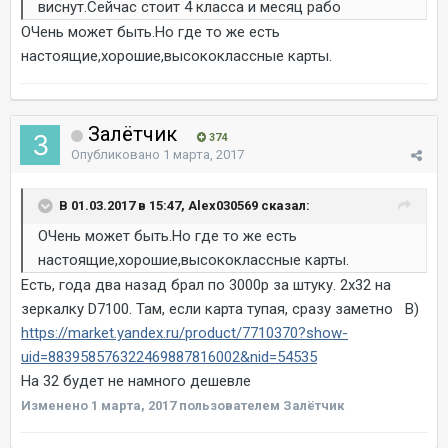
виснут.Сейчас стоит 4 класса и месяц рабо
ОЧень может быть.Но где то же есть
настоящие,хорошие,высококлассные карты.
Залётчик
374
Опубликовано
1 марта, 2017
В 01.03.2017 в 15:47, Alex030569 сказал:
ОЧень может быть.Но где то же есть
настоящие,хорошие,высококлассные карты.
Есть, года два назад брал по 3000р за штуку. 2х32 на
зеркалку D7100. Там, если карта тупая, сразу заметно B)
https://market.yandex.ru/product/7710370?show-
uid=883958576322469887816002&nid=54535
На 32 будет не намного дешевле
Изменено
1 марта, 2017
пользователем Залётчик