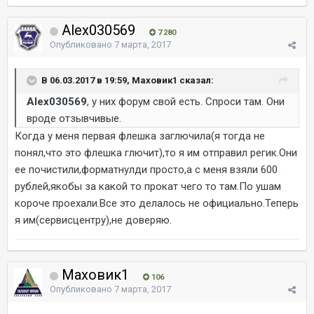
Alex030569
7 280
Опубликовано
7 марта, 2017
В 06.03.2017 в 19:59, Маховик1 сказал:
Alex030569
, у них форум свой есть. Спроси там. Они
вроде отзывчивые.
Когда у меня первая флешка заглючила(я тогда не
понял,что это флешка глючит),то я им отправил регик.Они
ее почистили,форматнулди просто,а с меня взяли 600
рублей,якобы за какой то прокат чего то там.По ушам
короче проехали.Все это делалось не официально.Теперь
я им(сервисцентру),не доверяю.
Маховик1
106
Опубликовано
7 марта, 2017