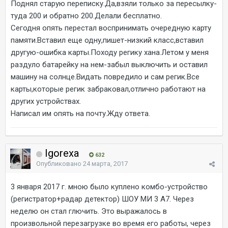
Поднял старую переписку.Да,взяли только за пересылку-
туда 200 и обратно 200.Делали бесплатно.
Сегодня опять перестал воспринимать очередную карту
памяти.Вставил еще одну,пишет-низкий класс,вставил
другую-ошибка карты.Походу регику хана.Летом у меня
раздуло батарейку на нем-забыл выключить и оставил
машину на солнце.Видать повредило и сам регик.Все
карты,которые регик забраковал,отлично работают на
других устройствах.
Написал им опять на почту.Жду ответа.
Igorexa
632
Опубликовано
24 марта, 2017
3 января 2017 г. мною было куплено комбо-устройство
(регистратор+радар детектор) ШОУ МИ 3 А7. Через
неделю он стал глючить. Это выражалось в
произвольной перезагрузке во время его работы, через