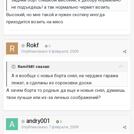
задний борт слишком высокий, к дебору нормально
не подъедешь! а так нормально чермет возить
Высокий, но мне такой и нужен скотину иногда
приходится возить на мясо
Rokf
0
Опубликовано
6 февраля, 2009
Ramil681 сказал:
А я вообще с новья борта снял, на чердаке гаража
лежат, а сделаны из сороковки доски.
А зачем борта то родные да еще и новые снял, думаешь
твои лучьше или из-за личных соображений?
andry001
1
Опубликовано
7 февраля, 2009