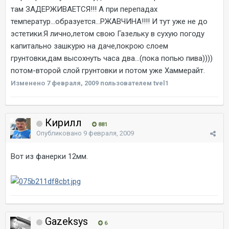
там ЗАДЕРЖИВАЕТСЯ!!! А при перепадах
температур...образуется...РЖАВЧИНА!!!! И тут уже не до
эстетики.Я лично,летом свою Газельку в сухую погоду
капитально зашкурю на даче,покрою слоем
грунтовки,дам высохнуть часа два...(пока попью пива))))
потом-второй слой грунтовки и потом уже Хаммерайт.
Изменено
7 февраля, 2009
пользователем tvel1
Кирилл
881
Опубликовано
9 февраля, 2009
Вот из фанерки 12мм.
Gazeksys
6