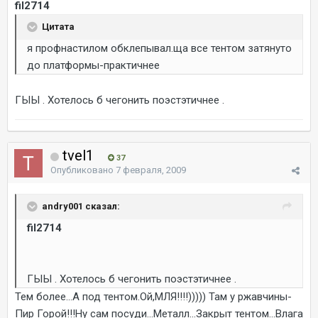
fil2714
Цитата
я профнастилом обклепывал.ща все тентом затянуто
до платформы-практичнее
ГЫЫ . Хотелось б чегонить поэстэтичнее .
tvel1
37
Опубликовано
7 февраля, 2009
andry001 сказал:
fil2714
ГЫЫ . Хотелось б чегонить поэстэтичнее .
Тем более...А под тентом.Ой,МЛЯ!!!!))))) Там у ржавчины-
Пир Горой!!!Ну сам посуди...Металл...Закрыт тентом...Влага