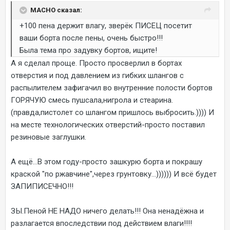
MACHO сказал:
+100 пена держит влагу, зверёк ПИСЕЦ посетит
ваши борта после пены, очень быстро!!!
Была тема про задувку бортов, ищите!
А я сделал проще. Просто просверлил в бортах
отверстия и под давлением из гибких шлангов с
распылителем зафигачил во внутренние полости бортов
ГОРЯЧУЮ смесь пушсала,нигрола и стеарина.
(правда,пистолет со шлангом пришлось выбросить.)))) И
на месте технологических отверстий-просто поставил
резиновые заглушки.
А ещё...В этом году-просто зашкурю борта и покрашу
краской "по ржавчине",через грунтовку...)))))) И всё будет
ЗАПИПИСЕЧНО!!!
ЗЫ.Пеной НЕ НАДО ничего делать!!! Она ненадёжна и
разлагается впоследствии под действием влаги!!!!