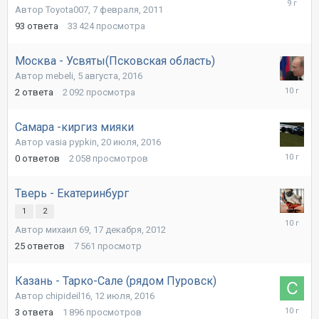
Автор Toyota007,
7 февраля, 2011
сентября
2016
93
ответа
33 424
просмотра
Москва - Усвяты(Псковская область)
Автор mebeli,
5 августа, 2016
6
2
ответа
2 092
просмотра
августа,
2016
Самара -киргиз мияки
Автор vasia pypkin,
20 июля, 2016
20
0
ответов
2 058
просмотров
июля,
2016
Тверь - Екатеринбург
1
2
17
Автор михаил 69,
17 декабря, 2012
июля,
2016
25
ответов
7 561
просмотр
Казань - Тарко-Сале (рядом Пуровск)
Автор chipideil16,
12 июля, 2016
12
3
ответа
1 896
просмотров