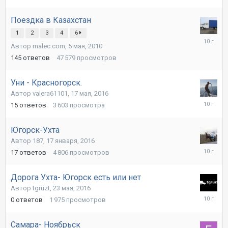
июля,
2016
Поездка в Казахстан
1
2
3
4
6
26
Автор malec.com,
5 мая, 2010
июня,
2016
145
ответов
47 579
просмотров
Уни - Красногорск.
Автор valera61101,
17 мая, 2016
3
15
ответов
3 603
просмотра
июня,
2016
Югорск-Ухта
Автор 187,
17 января, 2016
24
17
ответов
4 806
просмотров
мая,
2016
Дорога Ухта- Югорск есть или нет
Автор tgruzt,
23 мая, 2016
23
0
ответов
1 975
просмотров
мая,
2016
Самара- Ноябрьск