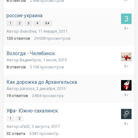
8
ответов
2 948
просмотров
декабря,
2017
россия-украина
1
2
3
4
6
30
Автор dvandrea,
11 января, 2011
ноября,
2017
130
ответов
29 008
просмотров
Вологда - Челябинск
Автор ВадимОрск,
1 июля, 2015
5
8
ответов
5 156
просмотров
ноября,
2017
Как дорожка до Архангельска
Автор parovoz,
2 декабря, 2015
22
19
ответов
3 804
просмотра
сентября
2017
Уфа- Южно-сахалинск.
1
2
21
Автор ufa02,
3 августа, 2017
августа,
2017
32
ответа
6 381
просмотр