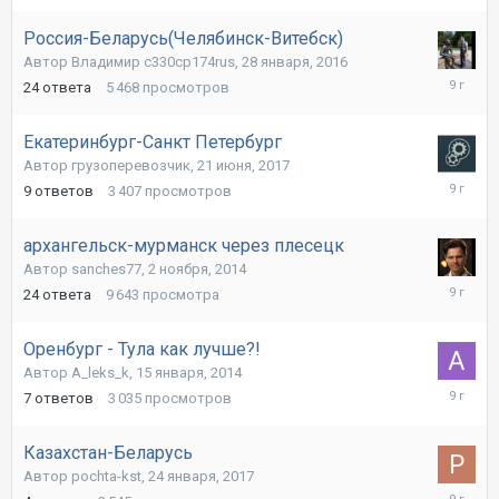
Россия-Беларусь(Челябинск-Витебск)
Автор Владимир c330cp174rus,
28 января, 2016
8
24
ответа
5 468
просмотров
июля,
2017
Екатеринбург-Санкт Петербург
Автор грузоперевозчик,
21 июня, 2017
26
9
ответов
3 407
просмотров
июня,
2017
архангельск-мурманск через плесецк
Автор sanches77,
2 ноября, 2014
30
24
ответа
9 643
просмотра
апреля,
2017
Оренбург - Тула как лучше?!
Автор A_leks_k,
15 января, 2014
21
7
ответов
3 035
просмотров
апреля,
2017
Казахстан-Беларусь
Автор pochta-kst,
24 января, 2017
12