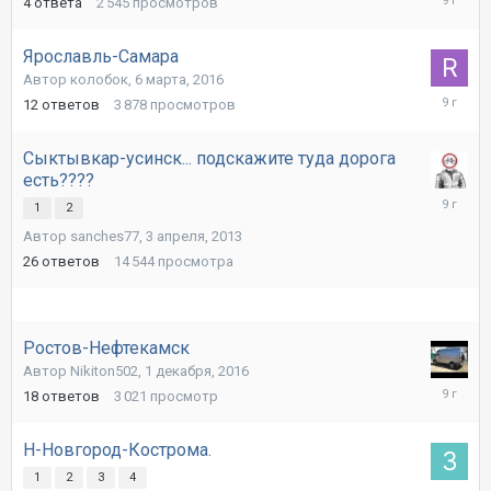
4
ответа
2 545
просмотров
апреля,
2017
Ярославль-Самара
Автор колобок,
6 марта, 2016
11
12
ответов
3 878
просмотров
марта,
2017
Сыктывкар-усинск... подскажите туда дорога
есть????
25
1
2
января,
Автор sanches77,
3 апреля, 2013
2017
26
ответов
14 544
просмотра
Ростов-Нефтекамск
Автор Nikiton502,
1 декабря, 2016
2
18
ответов
3 021
просмотр
декабря,
2016
Н-Новгород-Кострома.
1
2
3
4
22