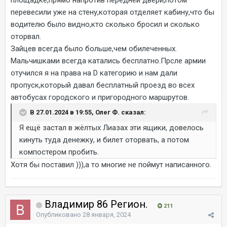
площадке,прямо напротив передней двери,потом
перевесили уже на стену,которая отделяет кабину,что бы
водителю было видно,кто сколько бросил и сколько
оторвал.
Зайцев всегда было больше,чем обилеченных.
Мальчишками всегда катались бесплатно.Прсле армии
отучился я на права на D категорию и нам дали
пропуск,который давал бесплатный проезд во всех
автобусах городского и пригородного маршрутов.
В 27.01.2024 в 19:55, Олег Ф. сказал:
Я ещё застал в жёлтых Лиазах эти ящики, довелось
кинуть туда денежку, и билет оторвать, а потом
компостером пробить.
Хотя бы поставил ))),а то многие не поймут написанного.
Владимир 86 Регион.
211
Опубликовано
28 января, 2024