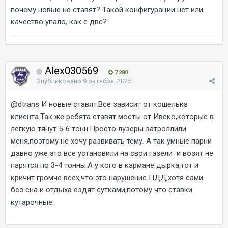
почему новые не ставят? Такой конфигурации нет или
качество упало, как с двс?
Alex030569
7 280
Опубликовано
9 октября, 2025
@dtrans
И новые ставят.Все зависит от кошелька
клиента.Так же ребята ставят мосты от Ивеко,которые в
легкую тянут 5-6 тонн.Просто лузеры затроллили
меня,поэтому не хочу развивать тему. А так умные парни
давно уже это все установили на свои газели и возят не
парятся по 3-4 тонны.А у кого в кармане дырка,тот и
кричит громче всех,что это нарушение ПДД,хотя сами
без сна и отдыха ездят сутками,потому что ставки
кутарочные.