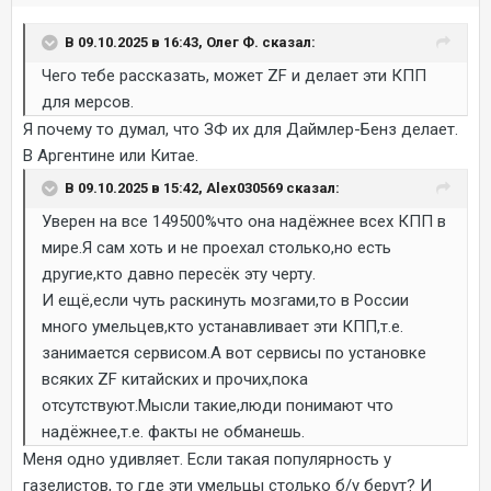
В 09.10.2025 в 16:43, Олег Ф. сказал:
Чего тебе рассказать, может ZF и делает эти КПП
для мерсов.
Я почему то думал, что ЗФ их для Даймлер-Бенз делает.
В Аргентине или Китае.
В 09.10.2025 в 15:42, Alex030569 сказал:
Уверен на все 149500%что она надёжнее всех КПП в
мире.Я сам хоть и не проехал столько,но есть
другие,кто давно пересёк эту черту.
И ещё,если чуть раскинуть мозгами,то в России
много умельцев,кто устанавливает эти КПП,т.е.
занимается сервисом.А вот сервисы по установке
всяких ZF китайских и прочих,пока
отсутствуют.Мысли такие,люди понимают что
надёжнее,т.е. факты не обманешь.
Меня одно удивляет. Если такая популярность у
газелистов, то где эти умельцы столько б/у берут? И