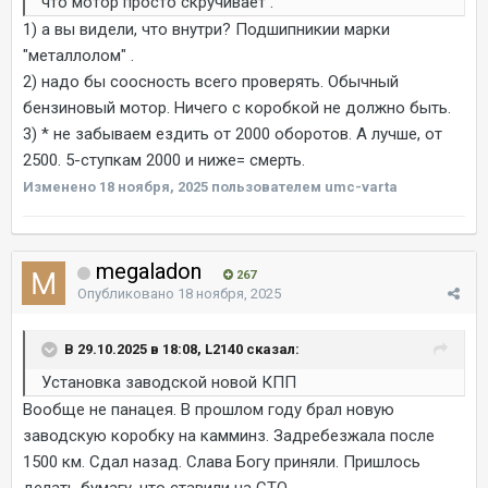
что мотор просто скручивает .
1) а вы видели, что внутри? Подшипникии марки
"металлолом" .
2) надо бы соосность всего проверять. Обычный
бензиновый мотор. Ничего с коробкой не должно быть.
3) * не забываем ездить от 2000 оборотов. А лучше, от
2500. 5-ступкам 2000 и ниже= смерть.
Изменено
18 ноября, 2025
пользователем umc-varta
megaladon
267
Опубликовано
18 ноября, 2025
В 29.10.2025 в 18:08, L2140 сказал:
Установка заводской новой КПП
Вообще не панацея. В прошлом году брал новую
заводскую коробку на камминз. Задребезжала после
1500 км. Сдал назад. Слава Богу приняли. Пришлось
делать бумагу, что ставили на СТО.