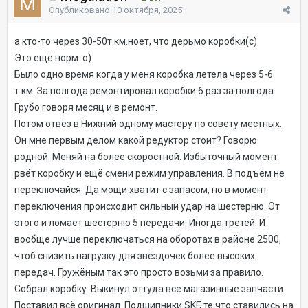
Опубликовано
10 октября, 2025
а кто-то через 30-50т.км.
ноет, что дерьмо коробки(с)
Это ещё норм. о)
Было одно время когда у меня коробка летела через 5-6
т.км. За полгода ремонтировал коробки 6 раз за полгода.
Грубо говоря месяц и в ремонт.
Потом отвёз в Нижний одному мастеру по совету местных.
Он мне первым делом какой редуктор стоит? Говорю
родной. Меняй на более скоростной. Избыточный момент
рвёт коробку и ещё смени режим управления. В подъём не
переключайся. Да мощи хватит с запасом, но в момент
переключения происходит сильный удар на шестерню. От
этого и ломает шестерню 5 передачи. Иногда третей. И
вообще лучше переключаться на оборотах в районе 2500,
чтоб снизить нагрузку для звёздочек более высоких
передач. Гружёным так это просто возьми за правило.
Собрал коробку. Выкинул оттуда все магазинные запчасти.
Поставил всё оригинал. Подшипники SKF, те что ставились на