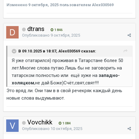
Изменено
9 октября, 2025
пользователем Alex030569
dtrans
1 846
Опубликовано
9 октября, 2025
В 09.10.2025 в 18:07, Alex030569 сказал:
Я уже отатарился) проживая в Татарстане более 50
лет.Многие слова путаю.Лишь бы не заговорить на
татарском полностью или ещё хуже на
западно-
холяцком
,не дай Боже)Счёт,свят,свят!!!
Это вряд ли. Они там в в свой речекряк каждый день
новые слова выдумывают.
Vovchikk
1 084
Опубликовано
10 октября, 2025