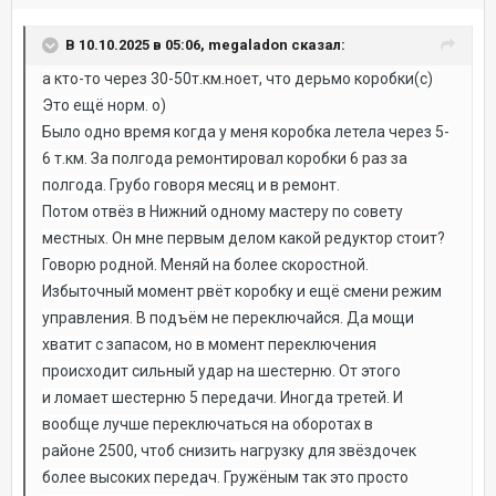
В 10.10.2025 в 05:06, megaladon сказал:
а кто-то через 30-50т.км.
ноет, что дерьмо коробки(с)
Это ещё норм. о)
Было одно время когда у меня коробка летела через 5-
6 т.км. За полгода ремонтировал коробки 6 раз за
полгода. Грубо говоря месяц и в ремонт.
Потом отвёз в Нижний одному мастеру по совету
местных. Он мне первым делом какой редуктор стоит?
Говорю родной. Меняй на более скоростной.
Избыточный момент рвёт коробку и ещё смени режим
управления. В подъём не переключайся. Да мощи
хватит с запасом, но в момент переключения
происходит сильный удар на шестерню. От этого
и ломает шестерню 5 передачи. Иногда третей. И
вообще лучше переключаться на оборотах в
районе 2500, чтоб снизить нагрузку для звёздочек
более высоких передач. Гружёным так это просто