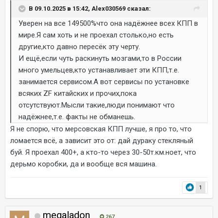
В 09.10.2025 в 15:42, Alex030569 сказал:
Уверен на все 149500%что она надёжнее всех КПП в
мире.Я сам хоть и не проехал столько,но есть
другие,кто давно пересёк эту черту.
И ещё,если чуть раскинуть мозгами,то в России
много умельцев,кто устанавливает эти КПП,т.е.
занимается сервисом.А вот сервисы по установке
всяких ZF китайских и прочих,пока
отсутствуют.Мысли такие,люди понимают что
надёжнее,т.е. факты не обманешь.
Я не спорю, что мерсовская КПП лучше, я про то, что
ломается всё, а зависит это от: дай дураку стекляный
буй. Я проехал 400+, а кто-то через 30-50т.км.ноет, что
дерьмо коробки, да и вообще вся машина.
1
megaladon
267