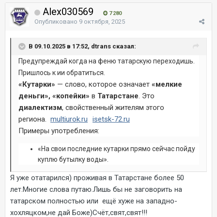
Alex030569
7 280
Опубликовано
9 октября, 2025
В 09.10.2025 в 17:52, dtrans сказал:
Предупреждай когда на феню татарскую переходишь.
Пришлось к ии обратиться.
«Кутарки»
— слово, которое означает
«мелкие
деньги», «копейки»
в
Татарстане
. Это
диалектизм
, свойственный жителям этого
региона.
multiurok.ru
isetsk-72.ru
Примеры употребления:
«На свои последние кутарки прямо сейчас пойду
куплю бутылку воды».
Я уже отатарился) проживая в Татарстане более 50
лет.Многие слова путаю.Лишь бы не заговорить на
татарском полностью или ещё хуже на западно-
хохляцком,не дай Боже)Счёт,свят,свят!!!