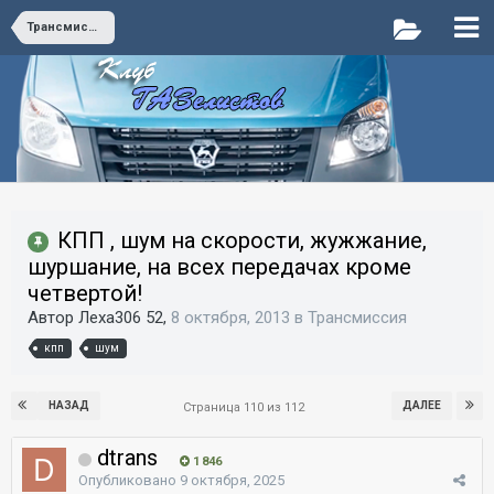
Трансмиссия
КПП , шум на скорости, жужжание,
шуршание, на всех передачах кроме
четвертой!
Автор Леха306 52,
8 октября, 2013
в
Трансмиссия
кпп
шум
НАЗАД
ДАЛЕЕ
Страница 110 из 112
dtrans
1 846
Опубликовано
9 октября, 2025