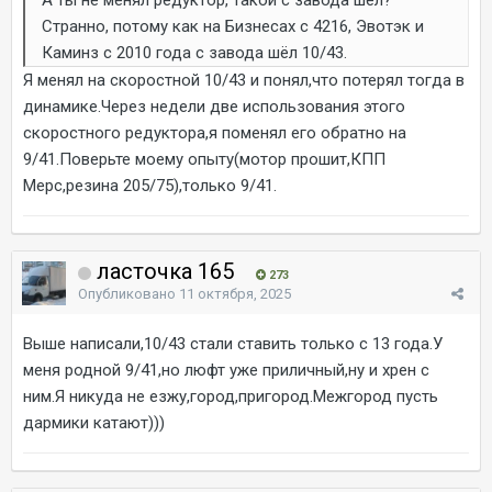
Странно, потому как на Бизнесах с 4216, Эвотэк и
Каминз с 2010 года с завода шёл 10/43.
Я менял на скоростной 10/43 и понял,что потерял тогда в
динамике.Через недели две использования этого
скоростного редуктора,я поменял его обратно на
9/41.Поверьте моему опыту(мотор прошит,КПП
Мерс,резина 205/75),только 9/41.
ласточка 165
273
Опубликовано
11 октября, 2025
Выше написали,10/43 стали ставить только с 13 года.У
меня родной 9/41,но люфт уже приличный,ну и хрен с
ним.Я никуда не езжу,город,пригород.Межгород пусть
дармики катают)))