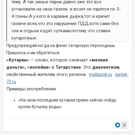
тему. А так умные парни давно уже это все
установили на свои газели и возят не парятся по 3-
4 тонны.А у кого в кармане дырка,тот и кричит
громче всех,что это нарушение ПДД,хотя сами без
сна и отдыха ездят сутками,потому что ставки
кутарочные.
Предупреждай когда на феню татарскую переходишь.
Пришлось к ии обратиться.
«Кутарки»
— слово, которое означает
«мелкие
деньги», «копейки»
в
Татарстане
. Это
диалектизм
,
свойственный жителям этого региона.
multiurok.ru
isetsk-
72.ru
Примеры употребления:
«На свои последние кутарки прямо сейчас пойду
куплю бутылку воды».
2